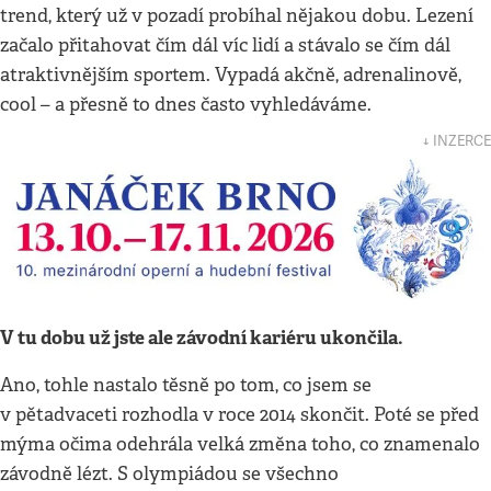
trend, který už v pozadí probíhal nějakou dobu. Lezení
začalo přitahovat čím dál víc lidí a stávalo se čím dál
atraktivnějším sportem. Vypadá akčně, adrenalinově,
cool – a přesně to dnes často vyhledáváme.
↓ INZERCE
V tu dobu už jste ale závodní kariéru ukončila.
Ano, tohle nastalo těsně po tom, co jsem se
v pětadvaceti rozhodla v roce 2014 skončit. Poté se před
mýma očima odehrála velká změna toho, co znamenalo
závodně lézt. S olympiádou se všechno