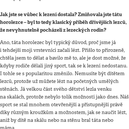
Jak jste se vůbec k lezení dostala? Zmiňovala jste tátu
horolezce – byl to tedy klasický příběh dřívějších lezců,
že nevyhnutelně pocházeli z lezeckých rodin?
Ano, táta horolezec byl typický důvod, proč jsme já
i tehdejší moji vrstevníci začali lézt. Přišlo to přirozeně,
chtěla jsem to dělat a bavilo mě to, ale je dost možné, že
kdyby rodiče dělali jiný sport, tak se k lezení nedostanu.
I tohle se s popularitou změnilo. Nemusíte být dítětem
lezců, protože už můžete lézt na početných umělých
stěnách. Já velkou část svého dětství lezla venku
na skalách, protože nebylo tolik možností jako dnes. Náš
sport se stal mnohem otevřenější a přístupnější právě
díky různým kroužkům a možnostem, jak se naučit lézt,
aniž by dítě na skálu nebo na stěnu bral táta nebo
máma.