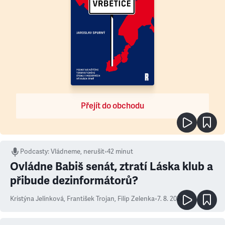
Přejít do obchodu
Podcasty
:
Vládneme, nerušit
•
42 minut
Ovládne Babiš senát, ztratí Láska klub a
přibude dezinformátorů?
Kristýna Jelínková
,
František Trojan
,
Filip Zelenka
•
7. 8. 2026