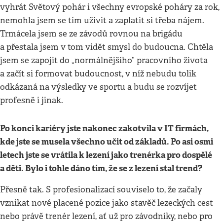
vyhrát Světový pohár i všechny evropské poháry za rok,
nemohla jsem se tím uživit a zaplatit si třeba nájem.
Trmácela jsem se ze závodů rovnou na brigádu
a přestala jsem v tom vidět smysl do budoucna. Chtěla
jsem se zapojit do „normálnějšího“ pracovního života
a začít si formovat budoucnost, v níž nebudu tolik
odkázaná na výsledky ve sportu a budu se rozvíjet
profesně i jinak.
Po konci kariéry jste nakonec zakotvila v IT firmách,
kde jste se musela všechno učit od základů. Po asi osmi
letech jste se vrátila k lezení jako trenérka pro dospělé
a děti. Bylo i tohle dáno tím, že se z lezení stal trend?
Přesně tak. S profesionalizací souviselo to, že začaly
vznikat nové placené pozice jako stavěč lezeckých cest
nebo právě trenér lezení, ať už pro závodníky, nebo pro