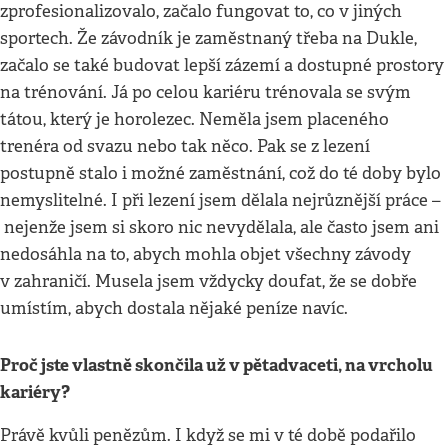
zprofesionalizovalo, začalo fungovat to, co v jiných
sportech. Že závodník je zaměstnaný třeba na Dukle,
začalo se také budovat lepší zázemí a dostupné prostory
na trénování. Já po celou kariéru trénovala se svým
tátou, který je horolezec. Neměla jsem placeného
trenéra od svazu nebo tak něco. Pak se z lezení
postupně stalo i možné zaměstnání, což do té doby bylo
nemyslitelné. I při lezení jsem dělala nejrůznější práce –
nejenže jsem si skoro nic nevydělala, ale často jsem ani
nedosáhla na to, abych mohla objet všechny závody
v zahraničí. Musela jsem vždycky doufat, že se dobře
umístím, abych dostala nějaké peníze navíc.
Proč jste vlastně skončila už v pětadvaceti, na vrcholu
kariéry?
Právě kvůli penězům. I když se mi v té době podařilo