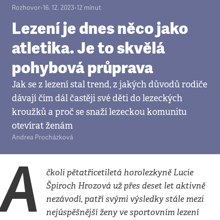
Rozhovor
•
16. 12. 2023
•
12
minut
Lezení je dnes něco jako
atletika. Je to skvělá
pohybová průprava
Jak se z lezení stal trend, z jakých důvodů rodiče
dávají čím dál častěji své děti do lezeckých
kroužků a proč se snaží lezeckou komunitu
otevírat ženám
Andrea Procházková
A
čkoli pětatřicetiletá horolezkyně Lucie
Špiroch Hrozová už přes deset let aktivně
nezávodí, patří svými výsledky stále mezi
nejúspěšnější ženy ve sportovním lezení