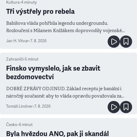
Kultura
•
4
minuty
Tři výstřely pro rebela
Babišova vláda pohřbila legendu undergroundu.
Rozloučení s Milanem Knížákem doprovodily vojenské
salvy i kritika pokrokářů
Jan H. Vitvar
•
7. 8. 2026
Zahraničí
•
5
minut
Finsko vymyslelo, jak se zbavit
bezdomovectví
DOBRÉ ZPRÁVY ODJINUD. Základ receptu je banální i
náročný současně: aby to vláda opravdu považovala za
prioritu
Tomáš Lindner
•
7. 8. 2026
Česko
•
6
minut
Byla hvězdou ANO, pak ji skandál