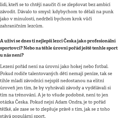
lidi, kteří se to chtějí naučit či se zlepšovat bez ambicí
závodit. Dávalo to smysl: kdybychom to dělali na punk
jako v minulosti, nedrželi bychom krok vůči
zahraničním lezcům.
A uživí se dnes ti nejlepší lezci Česka jako profesionální
sportovci? Nebo na téhle úrovni pořád ještě tenhle sport
u nás není?
Lezení pořád není na úrovni jako hokej nebo fotbal.
Pokud rodiče talentovaných dětí nemají peníze, tak se
tihle mladí závodníci nejspíš nedostanou na elitní
úroveň jen tím, že by vyhrávali závody a vydělávali si
tím na trénování. A je to všude podobné, není to jen
otázka Česka. Pokud nejsi Adam Ondra, je to pořád
těžké, ale zase se to zlepšuje právě s tím, jak se z toho
stává populární sport.