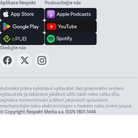
Aplikace Respekt
Poslouchejte nás
Sledujte nás
Autorská práva vykonává vydavatel. Bez písemného svolení
vydavatele je zakázáno jakékoli užití částí nebo celku díla,
zejména rozmnožování a šíření jakýmkoli způsobem,
mechanickým nebo elektronickým, v českém nebo jiném jazyce.
© Copyright Respekt Media a.s. ISSN 1801-1446