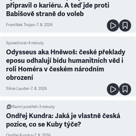
připravil o kariéru. A teď jde proti
Babišově straně do voleb
František Trojan
•
7. 8. 2026
Společnost
•
4
minuty
Odysseus aka Hněwoš: české překlady
eposu odhalují bídu humanitních věd i
roli Homéra v českém národním
obrození
Silvie Lauder
•
7. 8. 2026
Ranní postřeh
•
3
minuty
Ondřej Kundra: Jaká je vlastně česká
pozice, co se Kuby týče?
Ondřej Kundra
•
7. 8. 2026