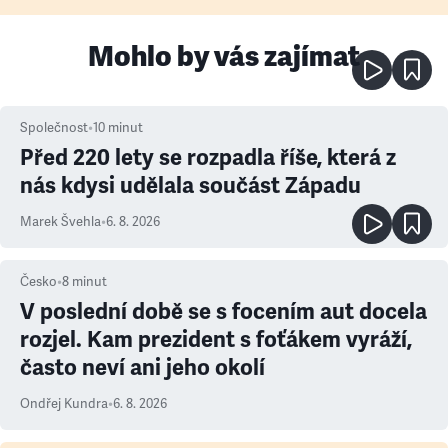
Mohlo by vás zajímat
Společnost
•
10
minut
Před 220 lety se rozpadla říše, která z
nás kdysi udělala součást Západu
Marek Švehla
•
6. 8. 2026
Česko
•
8
minut
V poslední době se s focením aut docela
rozjel. Kam prezident s foťákem vyráží,
často neví ani jeho okolí
Ondřej Kundra
•
6. 8. 2026