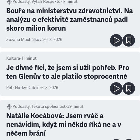
Podcasty
:
Výtah Respektu
•
17 minut
Bouře na ministerstvu zdravotnictví. Na
analýzu o efektivitě zaměstnanců padl
skoro milion korun
Zuzana Machálková
•
6. 8. 2026
Kultura
•
11
minut
Je divné říci, že jsem si užil pohřeb. Pro
ten Glenův to ale platilo stoprocentně
Petr Horký
•
Dublin
•
6. 8. 2026
Podcasty
:
Tekutá společnost
•
39 minut
Natálie Kocábová: Jsem rváč a
nenávidím, když mi někdo říká ne a v
něčem brání