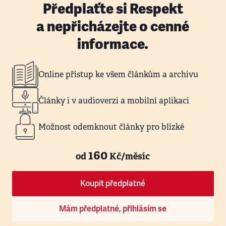
Předplaťte si Respekt
a nepřicházejte o cenné
informace.
Online přístup ke všem článkům a archivu
Články i v audioverzi a mobilní aplikaci
Možnost odemknout články pro blízké
160
od
Kč/měsíc
Koupit předplatné
Mám předplatné, přihlásím se