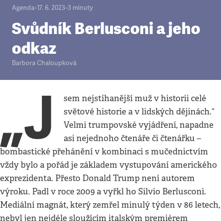
Agenda
•
17. 6. 2023
•
3
minuty
Svůdník Berlusconi a jeho
odkaz
Barbora Chaloupková
„J
sem nejstíhanější muž v historii celé
světové historie a v lidských dějinách.“
Velmi trumpovské vyjádření, napadne
asi nejednoho čtenáře či čtenářku –
bombastické přehánění v kombinaci s mučednictvím
vždy bylo a pořád je základem vystupování amerického
exprezidenta. Přesto Donald Trump není autorem
výroku. Padl v roce 2009 a vyřkl ho Silvio Berlusconi.
Mediální magnát, který zemřel minulý týden v 86 letech,
nebyl jen nejdéle sloužícím italským premiérem