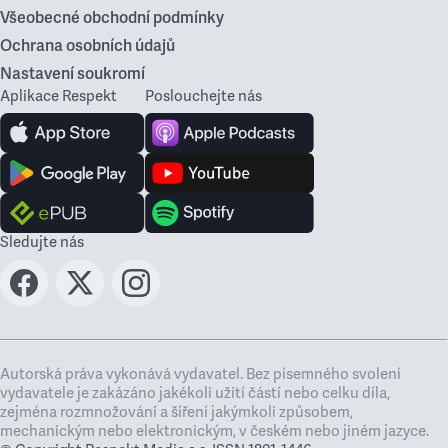
Všeobecné obchodní podmínky
Ochrana osobních údajů
Nastavení soukromí
Aplikace Respekt
Poslouchejte nás
Sledujte nás
Autorská práva vykonává vydavatel. Bez písemného svolení
vydavatele je zakázáno jakékoli užití částí nebo celku díla,
zejména rozmnožování a šíření jakýmkoli způsobem,
mechanickým nebo elektronickým, v českém nebo jiném jazyce.