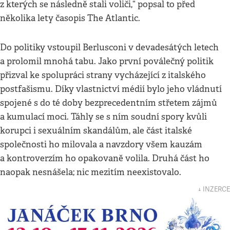
z kterých se následně stali voliči,“ popsal to před
několika lety časopis The Atlantic.
Do politiky vstoupil Berlusconi v devadesátých letech
a prolomil mnohá tabu. Jako první poválečný politik
přizval ke spolupráci strany vycházející z italského
postfašismu. Díky vlastnictví médií bylo jeho vládnutí
spojené s do té doby bezprecedentním střetem zájmů
a kumulací moci. Táhly se s ním soudní spory kvůli
korupci i sexuálním skandálům, ale část italské
společnosti ho milovala a navzdory všem kauzám
a kontroverzím ho opakovaně volila. Druhá část ho
naopak nesnášela; nic mezitím neexistovalo.
↓ INZERCE