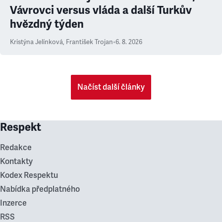
Vávrovci versus vláda a další Turkův
hvězdný týden
Kristýna Jelínková
,
František Trojan
•
6. 8. 2026
Načíst další články
Respekt
Redakce
Kontakty
Kodex Respektu
Nabídka předplatného
Inzerce
RSS