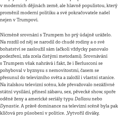
v moderních dějinách země, ale hlavně populistou, který
proměnil moderní politiku a své pokračovatele našel
nejen v Trumpovi.
Nicméně srovnání s Trumpem ho prý údajně uráželo.
Na rozdíl od něj se narodil do chudé rodiny a o své
bohatství se zasloužil sám (ačkoli vždycky panovalo
podezření, zda zcela čistými metodami). Srovnávání
s Trumpem však nahrává i fakt, že i Berlusconi se
pohyboval v byznysu s nemovitostmi, časem se
přesunul do televizního světa a založil i vlastní stanice.
Na italskou televizní scénu, kde převažovalo nezáživné
státní vysílání, přinesl zábavu, sex, pěvecké show, spoře
Dallasu
oděné ženy a americké seriály typu
nebo
Dynastie
. A právě dominance na televizní scéně byla pak
klíčová pro působení v politice. „Vytvořil diváky,