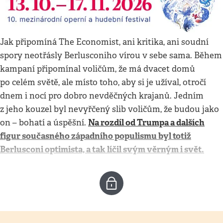
Jak připomíná The Economist, ani kritika, ani soudní
spory neotřásly Berlusconiho vírou v sebe sama. Během
kampaní připomínal voličům, že má dvacet domů
po celém světě, ale místo toho, aby si je užíval, otročí
dnem i nocí pro dobro nevděčných krajanů. Jedním
z jeho kouzel byl nevyřčený slib voličům, že budou jako
Na rozdíl od Trumpa a dalších
on – bohatí a úspěšní.
figur současného západního populismu byl totiž
Berlusconi optimista, a tak líčil svým věrným i svět.