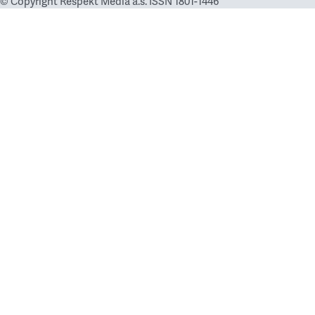
© Copyright Respekt Media a.s. ISSN 1801-1446