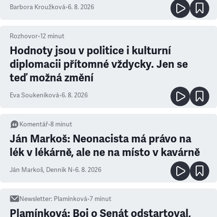
Barbora Kroužková
•
6. 8. 2026
Rozhovor
•
12
minut
Hodnoty jsou v politice i kulturní
diplomacii přítomné vždycky. Jen se
teď možná změní
Eva Soukeníková
•
6. 8. 2026
Komentář
•
8
minut
Ján Markoš: Neonacista má právo na
lék v lékárně, ale ne na místo v kavárně
Ján Markoš
,
Denník N
•
6. 8. 2026
Newsletter
:
Plamínková
•
7
minut
Plamínková: Boj o Senát odstartoval,