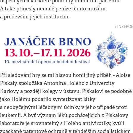
úspěšných léků, které pomohly milionům pacientů.
A také přinesly nemalé peníze těmto mužům,
a především jejich institucím.
↓ INZERCE
Při sledování hry se mi hlavou honil jiný příběh - Aloise
Pískaly, spolužáka Antonína Holého z Univerzity
Karlovy a později kolegy v ústavu. Pískalovi se podobně
jako Holému podařilo syntetizovat látky
s neobyčejnými léčebnými účinky, v jeho případě proti
leukemii. A byť význam léků pocházejících z Pískalovy
laboratoře je srovnatelný s Holého antivirotiky, kvůli
zpackané patentové ochraně v tehdejším socialistickém