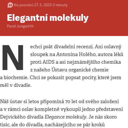
Na pozvání
•
27. 5. 2023
•
3
minuty
Elegantní molekuly
Pavel Jungwirth
N
echci psát divadelní recenzi. Ani oslavný
sloupek na Antonína Holého, autora léků
proti AIDS a asi nejznámějšího chemika
z našeho Ústavu organické chemie
a biochemie. Chci se pokusit popsat pocity, které jsem
měl v divadle.
Náš ústav si letos připomíná 70 let od svého založení
a v rámci oslav kompletně vykoupil jedno představení
Elegance molekuly
Dejvického divadla
. Je nás skoro
tisíc, ale do divadla, nacházejícího se pár kroků