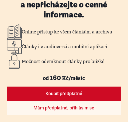
a nepřicházejte o cenné
informace.
Online přístup ke všem článkům a archivu
Články i v audioverzi a mobilní aplikaci
Možnost odemknout články pro blízké
160
od
Kč/měsíc
Koupit předplatné
Mám předplatné, přihlásím se