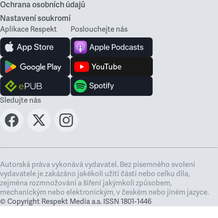
Ochrana osobních údajů
Nastavení soukromí
Aplikace Respekt
Poslouchejte nás
Sledujte nás
Autorská práva vykonává vydavatel. Bez písemného svolení
vydavatele je zakázáno jakékoli užití částí nebo celku díla,
zejména rozmnožování a šíření jakýmkoli způsobem,
mechanickým nebo elektronickým, v českém nebo jiném jazyce.
© Copyright Respekt Media a.s. ISSN 1801-1446