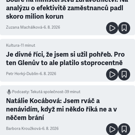
analýzu o efektivitě zaměstnanců padl
skoro milion korun
Zuzana Machálková
•
6. 8. 2026
Kultura
•
11
minut
Je divné říci, že jsem si užil pohřeb. Pro
ten Glenův to ale platilo stoprocentně
Petr Horký
•
Dublin
•
6. 8. 2026
Podcasty
:
Tekutá společnost
•
39 minut
Natálie Kocábová: Jsem rváč a
nenávidím, když mi někdo říká ne a v
něčem brání
Barbora Kroužková
•
6. 8. 2026