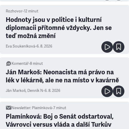
Rozhovor
•
12
minut
Hodnoty jsou v politice i kulturní
diplomacii přítomné vždycky. Jen se
teď možná změní
Eva Soukeníková
•
6. 8. 2026
Komentář
•
8
minut
Ján Markoš: Neonacista má právo na
lék v lékárně, ale ne na místo v kavárně
Ján Markoš
,
Denník N
•
6. 8. 2026
Newsletter
:
Plamínková
•
7
minut
Plamínková: Boj o Senát odstartoval,
Vávrovci versus vláda a další Turkův