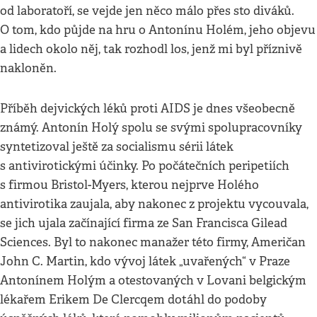
od laboratoří, se vejde jen něco málo přes sto diváků.
O tom, kdo půjde na hru o Antonínu Holém, jeho objevu
a lidech okolo něj, tak rozhodl los, jenž mi byl příznivě
nakloněn.
Příběh dejvických léků proti AIDS je dnes všeobecně
známý. Antonín Holý spolu se svými spolupracovníky
syntetizoval ještě za socialismu sérii látek
s antivirotickými účinky. Po počátečních peripetiích
s firmou Bristol-Myers, kterou nejprve Holého
antivirotika zaujala, aby nakonec z projektu vycouvala,
se jich ujala začínající firma ze San Francisca Gilead
Sciences. Byl to nakonec manažer této firmy, Američan
John C. Martin, kdo vývoj látek „uvařených“ v Praze
Antonínem Holým a otestovaných v Lovani belgickým
lékařem Erikem De Clercqem dotáhl do podoby