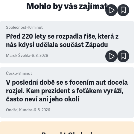
Mohlo by vás zajímat
Společnost
•
10
minut
Před 220 lety se rozpadla říše, která z
nás kdysi udělala součást Západu
Marek Švehla
•
6. 8. 2026
Česko
•
8
minut
V poslední době se s focením aut docela
rozjel. Kam prezident s foťákem vyráží,
často neví ani jeho okolí
Ondřej Kundra
•
6. 8. 2026