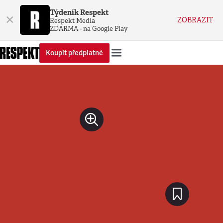
Týdeník Respekt
×
ZOBRAZIT
Respekt Media
ZDARMA - na Google Play
Koupit předplatné