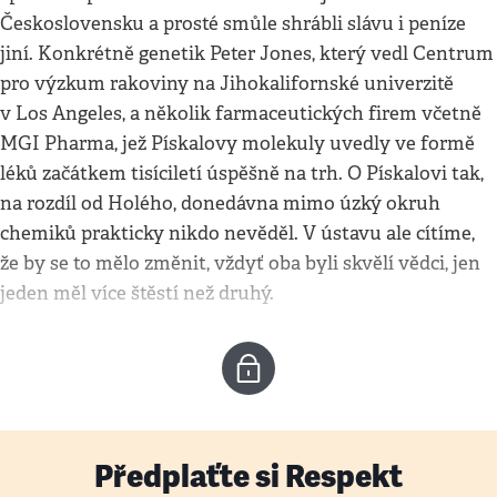
Československu a prosté smůle shrábli slávu i peníze
jiní. Konkrétně genetik Peter Jones, který vedl Centrum
pro výzkum rakoviny na Jihokalifornské univerzitě
v Los Angeles, a několik farmaceutických firem včetně
MGI Pharma, jež Pískalovy molekuly uvedly ve formě
léků začátkem tisíciletí úspěšně na trh. O Pískalovi tak,
na rozdíl od Holého, donedávna mimo úzký okruh
chemiků prakticky nikdo nevěděl. V ústavu ale cítíme,
že by se to mělo změnit, vždyť oba byli skvělí vědci, jen
jeden měl více štěstí než druhý.
Předplaťte si Respekt