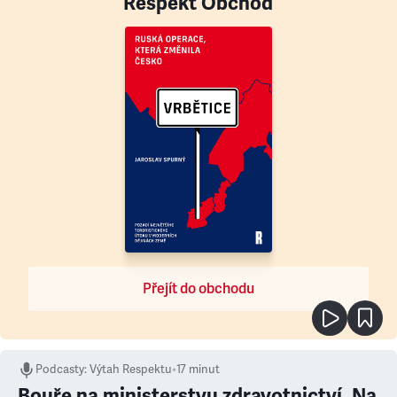
Respekt Obchod
Přejít do obchodu
Podcasty
:
Výtah Respektu
•
17 minut
Bouře na ministerstvu zdravotnictví. Na