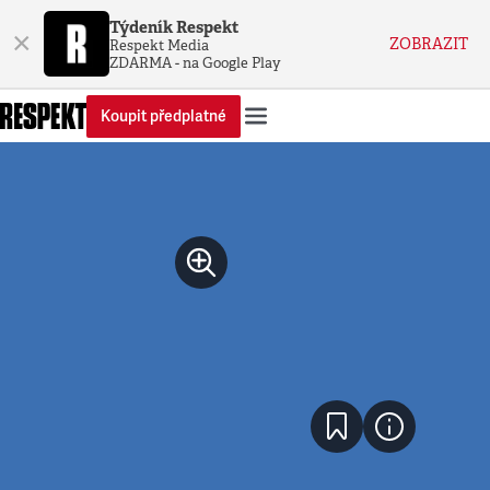
Týdeník Respekt
×
ZOBRAZIT
Respekt Media
ZDARMA - na Google Play
Koupit předplatné