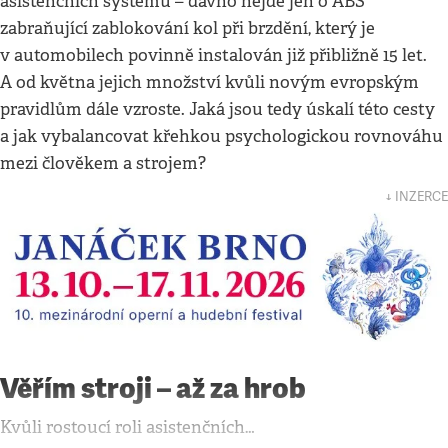
asistenčních systémů – dávno nejde jen o ABS
zabraňující zablokování kol při brzdění, který je
v automobilech povinně instalován již přibližně 15 let.
A od května jejich množství kvůli novým evropským
pravidlům dále vzroste. Jaká jsou tedy úskalí této cesty
a jak vybalancovat křehkou psychologickou rovnováhu
mezi člověkem a strojem?
↓ INZERCE
Věřím stroji – až za hrob
Kvůli rostoucí roli asistenčních…