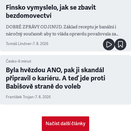
Finsko vymyslelo, jak se zbavit
bezdomovectví
DOBRÉ ZPRÁVY ODJINUD. Základ receptu je banální i
náročný současně: aby to vláda opravdu považovala za
prioritu
Tomáš Lindner
•
7. 8. 2026
Česko
•
6
minut
Byla hvězdou ANO, pak ji skandál
připravil o kariéru. A teď jde proti
Babišově straně do voleb
František Trojan
•
7. 8. 2026
Načíst další články