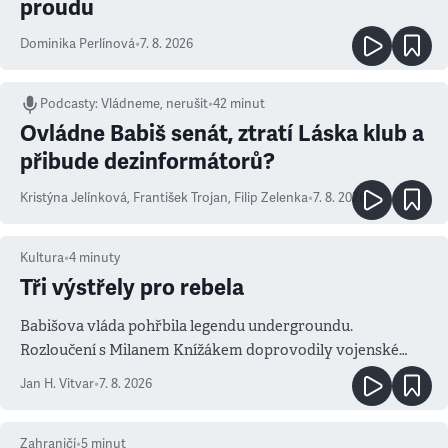
proudu
Dominika Perlínová
•
7. 8. 2026
Podcasty
:
Vládneme, nerušit
•
42 minut
Ovládne Babiš senát, ztratí Láska klub a
přibude dezinformátorů?
Kristýna Jelínková
,
František Trojan
,
Filip Zelenka
•
7. 8. 2026
Kultura
•
4
minuty
Tři výstřely pro rebela
Babišova vláda pohřbila legendu undergroundu.
Rozloučení s Milanem Knížákem doprovodily vojenské
salvy i kritika pokrokářů
Jan H. Vitvar
•
7. 8. 2026
Zahraničí
•
5
minut