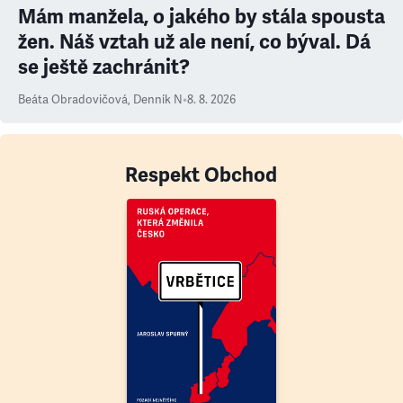
Mám manžela, o jakého by stála spousta
žen. Náš vztah už ale není, co býval. Dá
se ještě zachránit?
Beáta Obradovičová
,
Denník N
•
8. 8. 2026
Respekt Obchod