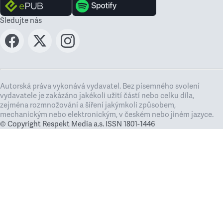
Sledujte nás
Autorská práva vykonává vydavatel. Bez písemného svolení
vydavatele je zakázáno jakékoli užití částí nebo celku díla,
zejména rozmnožování a šíření jakýmkoli způsobem,
mechanickým nebo elektronickým, v českém nebo jiném jazyce.
© Copyright Respekt Media a.s. ISSN 1801-1446