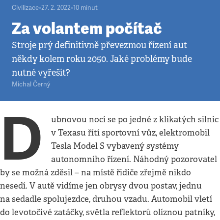
Civilizace
•
27. 2. 2022
•
10
minut
Za volantem počítač
Stroje prý definitivně převezmou řízení aut
někdy kolem roku 2050. Jaké problémy bude
nutné vyřešit?
Michal Černý
D
ubnovou nocí se po jedné z klikatých silnic
v Texasu řítí sportovní vůz, elektromobil
Tesla Model S vybavený systémy
autonomního řízení. Náhodný pozorovatel
by se možná zděsil – na místě řidiče zřejmě nikdo
nesedí. V autě vidíme jen obrysy dvou postav, jednu
na sedadle spolujezdce, druhou vzadu. Automobil vletí
do levotočivé zatáčky, světla reflektorů olíznou patníky,