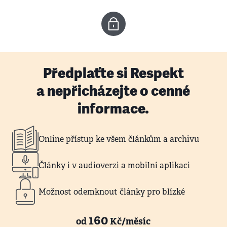
Předplaťte si Respekt
a nepřicházejte o cenné
informace.
Online přístup ke všem článkům a archivu
Články i v audioverzi a mobilní aplikaci
Možnost odemknout články pro blízké
160
od
Kč/měsíc