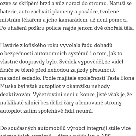
ozve se skřípění brzd a vůz narazí do stromu. Naruší se
baterie, auto zachvátí plameny a posádce, tvořené
místním lékařem a jeho kamarádem, už není pomoci.
Po uhašení požáru policie najde jenom dvě ohořelá těla.
Havárie z loňského roku vyvolala řadu dohadů
o bezpečnosti autonomních systémů i o tom, jak to
vlastně doopravdy bylo. Svědek vypověděl, že viděl
řidiče se těsně před nehodou za jízdy přesunout
na zadní sedadlo. Podle majitele společnosti Tesla Elona
Muska byl však autopilot v okamžiku nehody
deaktivován. Vyšetřování není u konce, jisté však je, že
na klikaté silnici bez dělicí čáry a lemované stromy
autopilot zatím spolehlivě řídit neumí.
Do současných automobilů výrobci integrují stále více