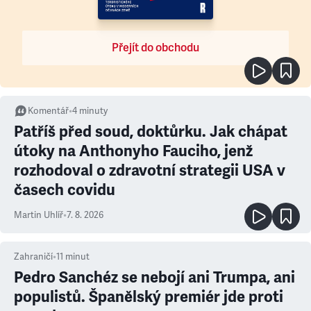
Přejít do obchodu
Komentář
•
4
minuty
Patříš před soud, doktůrku. Jak chápat
útoky na Anthonyho Fauciho, jenž
rozhodoval o zdravotní strategii USA v
časech covidu
Martin Uhlíř
•
7. 8. 2026
Zahraničí
•
11
minut
Pedro Sanchéz se nebojí ani Trumpa, ani
populistů. Španělský premiér jde proti