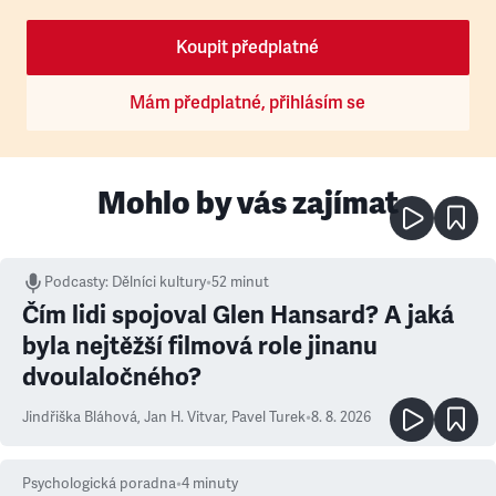
Koupit předplatné
Mám předplatné, přihlásím se
Mohlo by vás zajímat
Podcasty
:
Dělníci kultury
•
52 minut
Čím lidi spojoval Glen Hansard? A jaká
byla nejtěžší filmová role jinanu
dvoulaločného?
Jindřiška Bláhová
,
Jan H. Vitvar
,
Pavel Turek
•
8. 8. 2026
Psychologická poradna
•
4
minuty