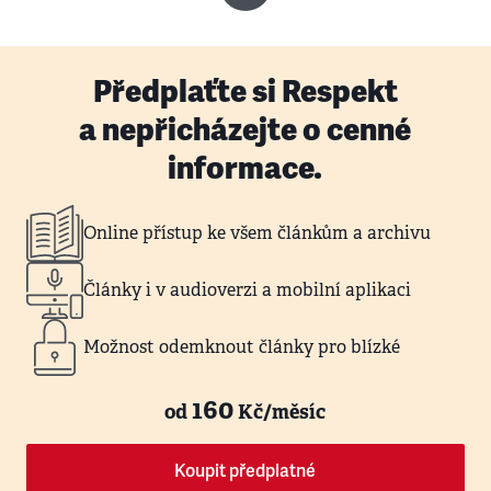
Předplaťte si Respekt
a nepřicházejte o cenné
informace.
Online přístup ke všem článkům a archivu
Články i v audioverzi a mobilní aplikaci
Možnost odemknout články pro blízké
160
od
Kč/měsíc
Koupit předplatné