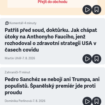
Přejít do obchodu
Komentář
•
4
minuty
Patříš před soud, doktůrku. Jak chápat
útoky na Anthonyho Fauciho, jenž
rozhodoval o zdravotní strategii USA v
časech covidu
Martin Uhlíř
•
7. 8. 2026
Zahraničí
•
11
minut
Pedro Sanchéz se nebojí ani Trumpa, ani
populistů. Španělský premiér jde proti
proudu
Dominika Perlínová
•
7. 8. 2026