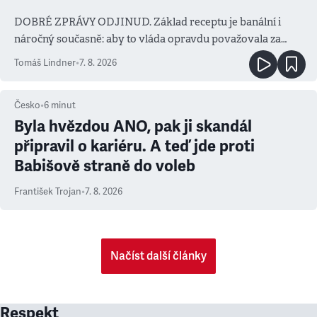
DOBRÉ ZPRÁVY ODJINUD. Základ receptu je banální i
náročný současně: aby to vláda opravdu považovala za
prioritu
Tomáš Lindner
•
7. 8. 2026
Česko
•
6
minut
Byla hvězdou ANO, pak ji skandál
připravil o kariéru. A teď jde proti
Babišově straně do voleb
František Trojan
•
7. 8. 2026
Načíst další články
Respekt