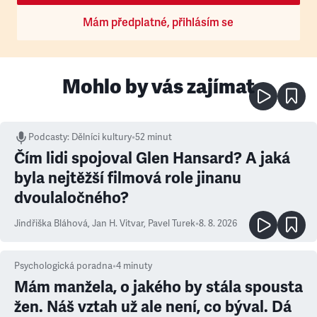
Mám předplatné, přihlásím se
Mohlo by vás zajímat
Podcasty
:
Dělníci kultury
•
52 minut
Čím lidi spojoval Glen Hansard? A jaká
byla nejtěžší filmová role jinanu
dvoulaločného?
Jindřiška Bláhová
,
Jan H. Vitvar
,
Pavel Turek
•
8. 8. 2026
Psychologická poradna
•
4
minuty
Mám manžela, o jakého by stála spousta
žen. Náš vztah už ale není, co býval. Dá