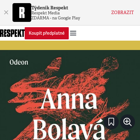
Týdeník Respekt
×
ZOBRAZIT
Respekt Media
ZDARMA - na Google Play
Koupit předplatné