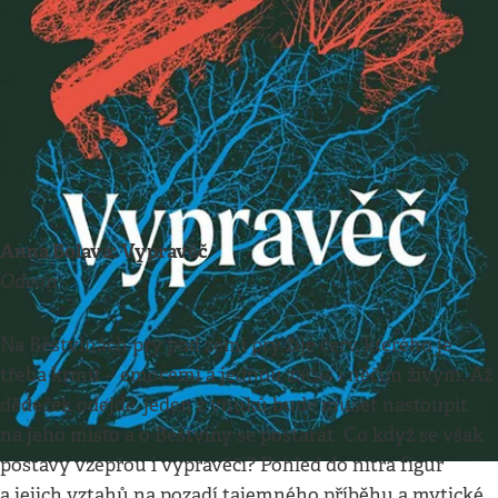
Respekt Sezona
•
18. 12. 2022
•
18
minut
Knihy
Pavel Kroulík
ČESKÁ BELETRIE
Anna Bolavá: Vypravěč
Odeon
Na Běstvinách prý pod zemí prý žije červ, kterého je
třeba krmit – emocemi a jednou začas i něčím živým. Až
dědeček odejde, jeden z vnuků bude muset nastoupit
na jeho místo a o Běstviny se postarat. Co když se však
postavy vzepřou i vypravěči? Pohled do nitra figur
a jejich vztahů na pozadí tajemného příběhu a mytické