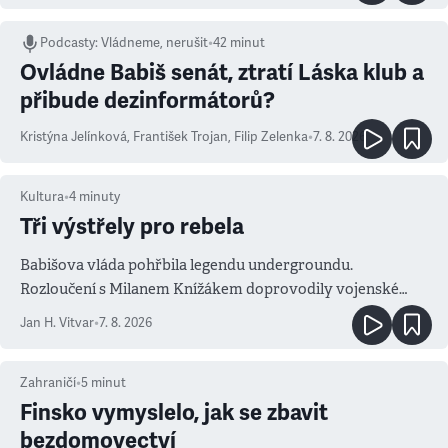
Podcasty
:
Vládneme, nerušit
•
42 minut
Ovládne Babiš senát, ztratí Láska klub a
přibude dezinformátorů?
Kristýna Jelínková
,
František Trojan
,
Filip Zelenka
•
7. 8. 2026
Kultura
•
4
minuty
Tři výstřely pro rebela
Babišova vláda pohřbila legendu undergroundu.
Rozloučení s Milanem Knížákem doprovodily vojenské
salvy i kritika pokrokářů
Jan H. Vitvar
•
7. 8. 2026
Zahraničí
•
5
minut
Finsko vymyslelo, jak se zbavit
bezdomovectví