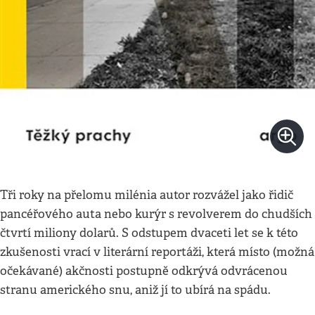
Tři roky na přelomu milénia autor rozvážel jako řidič
pancéřového auta nebo kurýr s revolverem do chudších
čtvrtí miliony dolarů. S odstupem dvaceti let se k této
zkušenosti vrací v literární reportáži, která místo (možná
očekávané) akčnosti postupně odkrývá odvrácenou
stranu amerického snu, aniž jí to ubírá na spádu.