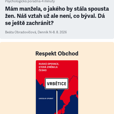
Psychologická poradna
•
4
minuty
Mám manžela, o jakého by stála spousta
žen. Náš vztah už ale není, co býval. Dá
se ještě zachránit?
Beáta Obradovičová
,
Denník N
•
8. 8. 2026
Respekt Obchod