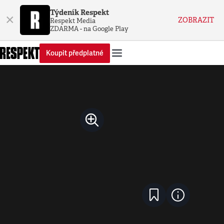
Týdeník Respekt
×
ZOBRAZIT
Respekt Media
ZDARMA - na Google Play
Koupit předplatné