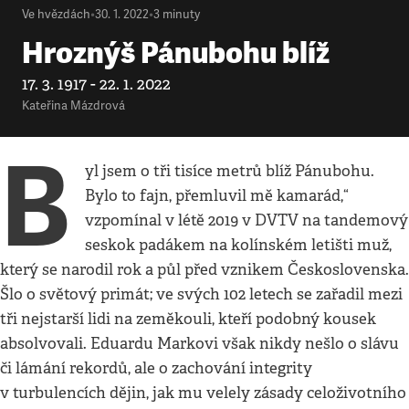
Ve hvězdách
•
30. 1. 2022
•
3
minuty
Hroznýš Pánubohu blíž
17. 3. 1917 - 22. 1. 2022
Kateřina Mázdrová
B
yl jsem o tři tisíce metrů blíž Pánubohu.
Bylo to fajn, přemluvil mě kamarád,“
vzpomínal v létě 2019 v DVTV na tandemový
seskok padákem na kolínském letišti muž,
který se narodil rok a půl před vznikem Československa.
Šlo o světový primát; ve svých 102 letech se zařadil mezi
tři nejstarší lidi na zeměkouli, kteří podobný kousek
absolvovali. Eduardu Markovi však nikdy nešlo o slávu
či lámání rekordů, ale o zachování integrity
v turbulencích dějin, jak mu velely zásady celoživotního