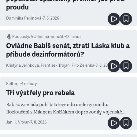
proudu
Dominika Perlínová
•
7. 8. 2026
Podcasty
:
Vládneme, nerušit
•
42 minut
Ovládne Babiš senát, ztratí Láska klub a
přibude dezinformátorů?
Kristýna Jelínková
,
František Trojan
,
Filip Zelenka
•
7. 8. 2026
Kultura
•
4
minuty
Tři výstřely pro rebela
Babišova vláda pohřbila legendu undergroundu.
Rozloučení s Milanem Knížákem doprovodily vojenské
salvy i kritika pokrokářů
Jan H. Vitvar
•
7. 8. 2026