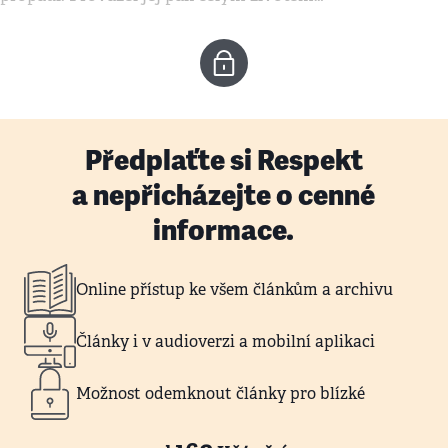
Předplaťte si Respekt
a nepřicházejte o cenné
informace.
Online přístup ke všem článkům a archivu
Články i v audioverzi a mobilní aplikaci
Možnost odemknout články pro blízké