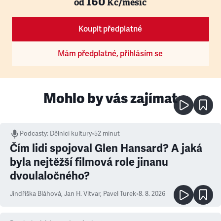
160
od
Kč/měsíc
Koupit předplatné
Mám předplatné, přihlásím se
Mohlo by vás zajímat
Podcasty
:
Dělníci kultury
•
52 minut
Čím lidi spojoval Glen Hansard? A jaká
byla nejtěžší filmová role jinanu
dvoulaločného?
Jindřiška Bláhová
,
Jan H. Vitvar
,
Pavel Turek
•
8. 8. 2026