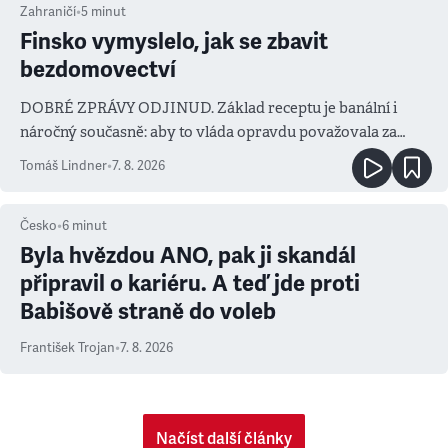
Zahraničí
•
5
minut
Finsko vymyslelo, jak se zbavit
bezdomovectví
DOBRÉ ZPRÁVY ODJINUD. Základ receptu je banální i
náročný současně: aby to vláda opravdu považovala za
prioritu
Tomáš Lindner
•
7. 8. 2026
Česko
•
6
minut
Byla hvězdou ANO, pak ji skandál
připravil o kariéru. A teď jde proti
Babišově straně do voleb
František Trojan
•
7. 8. 2026
Načíst další články