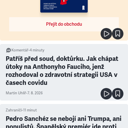
Přejít do obchodu
Komentář
•
4
minuty
Patříš před soud, doktůrku. Jak chápat
útoky na Anthonyho Fauciho, jenž
rozhodoval o zdravotní strategii USA v
časech covidu
Martin Uhlíř
•
7. 8. 2026
Zahraničí
•
11
minut
Pedro Sanchéz se nebojí ani Trumpa, ani
populistů. Španělský premiér jde proti