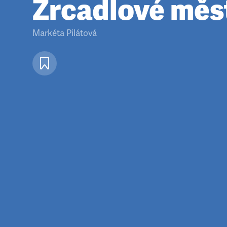
Zrcadlové měs
Markéta Pilátová