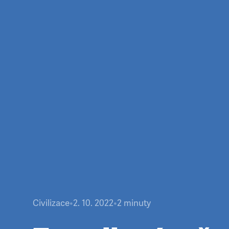
Civilizace
•
2. 10. 2022
•
2
minuty