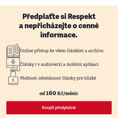
Předplaťte si Respekt
a nepřicházejte o cenné
informace.
Online přístup ke všem článkům a archivu
Články i v audioverzi a mobilní aplikaci
Možnost odemknout články pro blízké
160
od
Kč/měsíc
Koupit předplatné