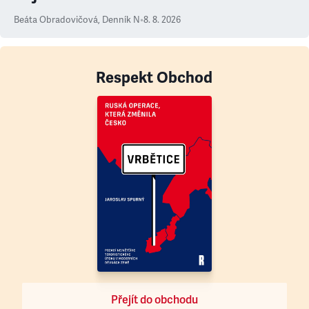
Beáta Obradovičová
,
Denník N
•
8. 8. 2026
Respekt Obchod
Přejít do obchodu