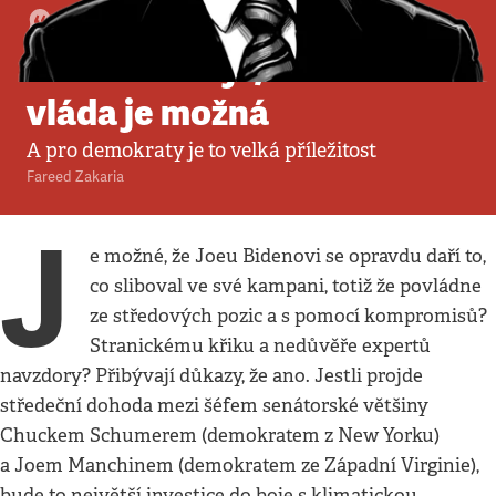
Komentář
•
31. 7. 2022
•
5
minut
Biden ukazuje, že středová
vláda je možná
A pro demokraty je to velká příležitost
Fareed Zakaria
J
e možné, že Joeu Bidenovi se opravdu daří to,
co sliboval ve své kampani, totiž že povládne
ze středových pozic a s pomocí kompromisů?
Stranickému křiku a nedůvěře expertů
navzdory? Přibývají důkazy, že ano. Jestli projde
středeční dohoda mezi šéfem senátorské většiny
Chuckem Schumerem (demokratem z New Yorku)
a Joem Manchinem (demokratem ze Západní Virginie),
bude to největší investice do boje s klimatickou