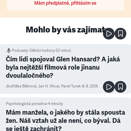
Mám předplatné, přihlásím se
Mohlo by vás zajímat
Podcasty
:
Dělníci kultury
•
52 minut
Čím lidi spojoval Glen Hansard? A jaká
byla nejtěžší filmová role jinanu
dvoulaločného?
Jindřiška Bláhová
,
Jan H. Vitvar
,
Pavel Turek
•
8. 8. 2026
Psychologická poradna
•
4
minuty
Mám manžela, o jakého by stála spousta
žen. Náš vztah už ale není, co býval. Dá
se ještě zachránit?