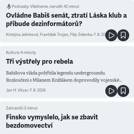
Podcasty
:
Vládneme, nerušit
•
42 minut
Ovládne Babiš senát, ztratí Láska klub a
přibude dezinformátorů?
Kristýna Jelínková
,
František Trojan
,
Filip Zelenka
•
7. 8. 2026
Kultura
•
4
minuty
Tři výstřely pro rebela
Babišova vláda pohřbila legendu undergroundu.
Rozloučení s Milanem Knížákem doprovodily vojenské
salvy i kritika pokrokářů
Jan H. Vitvar
•
7. 8. 2026
Zahraničí
•
5
minut
Finsko vymyslelo, jak se zbavit
bezdomovectví