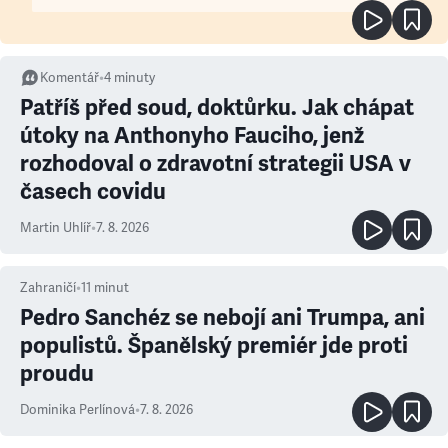
Komentář
•
4
minuty
Patříš před soud, doktůrku. Jak chápat
útoky na Anthonyho Fauciho, jenž
rozhodoval o zdravotní strategii USA v
časech covidu
Martin Uhlíř
•
7. 8. 2026
Zahraničí
•
11
minut
Pedro Sanchéz se nebojí ani Trumpa, ani
populistů. Španělský premiér jde proti
proudu
Dominika Perlínová
•
7. 8. 2026