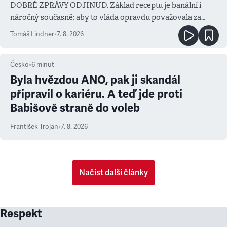
DOBRÉ ZPRÁVY ODJINUD. Základ receptu je banální i
náročný současně: aby to vláda opravdu považovala za
prioritu
Tomáš Lindner
•
7. 8. 2026
Česko
•
6
minut
Byla hvězdou ANO, pak ji skandál
připravil o kariéru. A teď jde proti
Babišově straně do voleb
František Trojan
•
7. 8. 2026
Načíst další články
Respekt