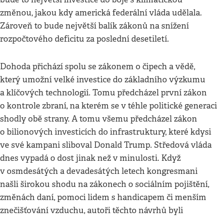
změnou, jakou kdy americká federální vláda udělala.
Zároveň to bude největší balík zákonů na snížení
rozpočtového deficitu za poslední desetiletí.
Dohoda přichází spolu se zákonem o čipech a vědě,
který umožní velké investice do základního výzkumu
a klíčových technologií. Tomu předcházel první zákon
o kontrole zbraní, na kterém se v téhle politické generaci
shodly obě strany. A tomu všemu předcházel zákon
o bilionových investicích do infrastruktury, které kdysi
ve své kampani sliboval Donald Trump. Středová vláda
dnes vypadá o dost jinak než v minulosti. Když
v osmdesátých a devadesátých letech kongresmani
našli širokou shodu na zákonech o sociálním pojištění,
změnách daní, pomoci lidem s handicapem či menším
znečišťování vzduchu, autoři těchto návrhů byli