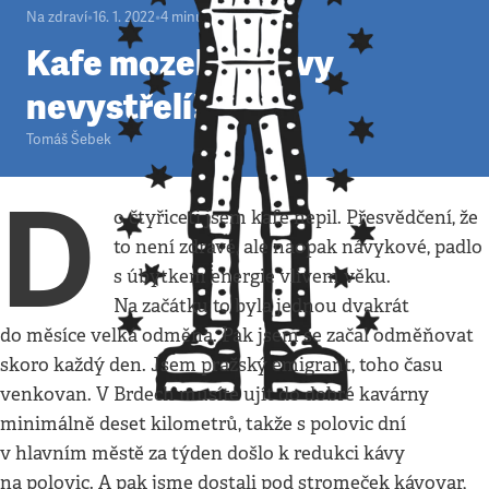
Na zdraví
•
16. 1. 2022
•
4
minuty
Kafe mozek z hlavy
nevystřelí!
Tomáš Šebek
D
o čtyřiceti jsem kafe nepil. Přesvědčení, že
to není zdravé, ale naopak návykové, padlo
s úbytkem energie vlivem věku.
Na začátku to byla jednou dvakrát
do měsíce velká odměna. Pak jsem se začal odměňovat
skoro každý den. Jsem pražský emigrant, toho času
venkovan. V Brdech musíte ujít do dobré kavárny
minimálně deset kilometrů, takže s polovic dní
v hlavním městě za týden došlo k redukci kávy
na polovic. A pak jsme dostali pod stromeček kávovar,