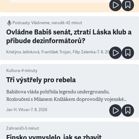
Podcasty
:
Vládneme, nerušit
•
42 minut
Ovládne Babiš senát, ztratí Láska klub a
přibude dezinformátorů?
Kristýna Jelínková
,
František Trojan
,
Filip Zelenka
•
7. 8. 2026
Kultura
•
4
minuty
Tři výstřely pro rebela
Babišova vláda pohřbila legendu undergroundu.
Rozloučení s Milanem Knížákem doprovodily vojenské
salvy i kritika pokrokářů
Jan H. Vitvar
•
7. 8. 2026
Zahraničí
•
5
minut
Finsko vymyslelo, jak se zbavit