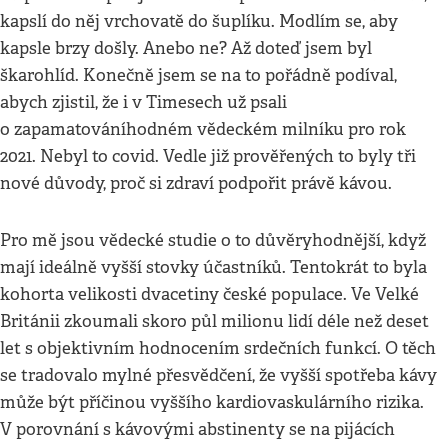
kapslí do něj vrchovatě do šuplíku. Modlím se, aby
kapsle brzy došly. Anebo ne? Až doteď jsem byl
škarohlíd. Konečně jsem se na to pořádně podíval,
abych zjistil, že i v Timesech už psali
o zapamatováníhodném vědeckém milníku pro rok
2021. Nebyl to covid. Vedle již prověřených to byly tři
nové důvody, proč si zdraví podpořit právě kávou.
Pro mě jsou vědecké studie o to důvěryhodnější, když
mají ideálně vyšší stovky účastníků. Tentokrát to byla
kohorta velikosti dvacetiny české populace. Ve Velké
Británii zkoumali skoro půl milionu lidí déle než deset
let s objektivním hodnocením srdečních funkcí. O těch
se tradovalo mylné přesvědčení, že vyšší spotřeba kávy
může být příčinou vyššího kardiovaskulárního rizika.
V porovnání s kávovými abstinenty se na pijácích