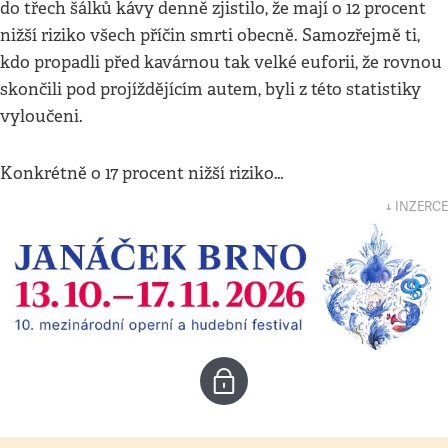
do třech šálků kávy denně zjistilo, že mají o 12 procent
nižší riziko všech příčin smrti obecně. Samozřejmě ti,
kdo propadli před kavárnou tak velké euforii, že rovnou
skončili pod projíždějícím autem, byli z této statistiky
vyloučeni.
Konkrétně o 17 procent nižší riziko…
↓ INZERCE