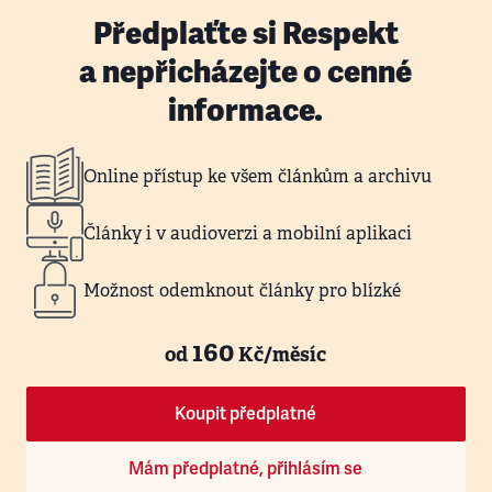
Předplaťte si Respekt
a nepřicházejte o cenné
informace.
Online přístup ke všem článkům a archivu
Články i v audioverzi a mobilní aplikaci
Možnost odemknout články pro blízké
160
od
Kč/měsíc
Koupit předplatné
Mám předplatné, přihlásím se