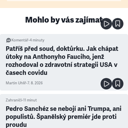
Mohlo by vás zajímat
Komentář
•
4
minuty
Patříš před soud, doktůrku. Jak chápat
útoky na Anthonyho Fauciho, jenž
rozhodoval o zdravotní strategii USA v
časech covidu
Martin Uhlíř
•
7. 8. 2026
Zahraničí
•
11
minut
Pedro Sanchéz se nebojí ani Trumpa, ani
populistů. Španělský premiér jde proti
proudu