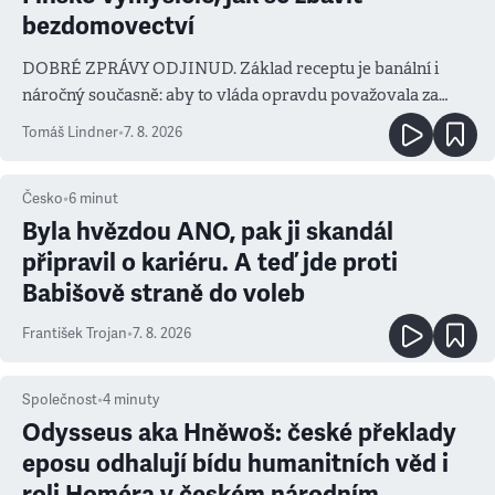
bezdomovectví
DOBRÉ ZPRÁVY ODJINUD. Základ receptu je banální i
náročný současně: aby to vláda opravdu považovala za
prioritu
Tomáš Lindner
•
7. 8. 2026
Česko
•
6
minut
Byla hvězdou ANO, pak ji skandál
připravil o kariéru. A teď jde proti
Babišově straně do voleb
František Trojan
•
7. 8. 2026
Společnost
•
4
minuty
Odysseus aka Hněwoš: české překlady
eposu odhalují bídu humanitních věd i
roli Homéra v českém národním