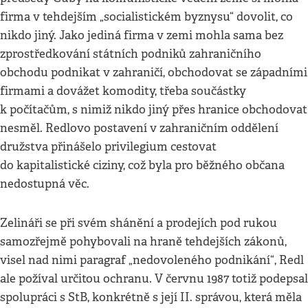
firma v tehdejším „socialistickém byznysu“ dovolit, co
nikdo jiný. Jako jediná firma v zemi mohla sama bez
zprostředkování státních podniků zahraničního
obchodu podnikat v zahraničí, obchodovat se západními
firmami a dovážet komodity, třeba součástky
k počítačům, s nimiž nikdo jiný přes hranice obchodovat
nesměl. Redlovo postavení v zahraničním oddělení
družstva přinášelo privilegium cestovat
do kapitalistické ciziny, což byla pro běžného občana
nedostupná věc.
Zelináři se při svém shánění a prodejích pod rukou
samozřejmě pohybovali na hraně tehdejších zákonů,
visel nad nimi paragraf „nedovoleného podnikání“, Redl
ale požíval určitou ochranu. V červnu 1987 totiž podepsal
spolupráci s StB, konkrétně s její II. správou, která měla