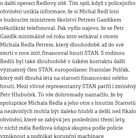
o další operaci Redlovy sítě. Tím spíš, když z policejního
obvinění unikla informace, že si Michal Redl loni
s budoucím ministrem školství Petrem Gazdíkem
několikrát telefonoval. Pak vyšlo najevo, že se Petr
Gazdík minimálně od roku 2010 setkával s otcem
Michala Redla Petrem, který dlouhodobě, až do své
smrti v roce 2017, financoval hnutí STAN. S rodinou
Redlů byl také dlouhodobě v úzkém kontaktu další
významný člen STAN, europoslanec Stanislav Polčák,
který měl dlouhá léta na starosti financování celého
hnutí. Mezi vlivné reprezentanty STAN patřil i zmíněný
Petr Hlubuček. To vše dohromady naznačilo, že by
spolupráce Michala Redla a jeho otce s hnutím Starostů
a nezávislých mohla být daleko hlubší a delší, než říkalo
obvinění, které se zabývá jen posledními třemi lety,
v nichž měla Redlova údajná skupina podle policie
vzniknout a
podnikat korupční machinace