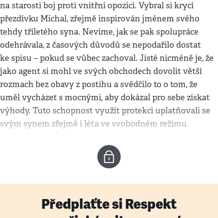
na starosti boj proti vnitřní opozici. Vybral si krycí
přezdívku Michal, zřejmě inspirován jménem svého
tehdy tříletého syna. Nevíme, jak se pak spolupráce
odehrávala, z časových důvodů se nepodařilo dostat
ke spisu – pokud se vůbec zachoval. Jisté nicméně je, že
jako agent si mohl ve svých obchodech dovolit větší
rozmach bez obavy z postihu a svědčilo to o tom, že
uměl vycházet s mocnými, aby dokázal pro sebe získat
výhody. Tuto schopnost využít protekci uplatňovali se
svým synem zřejmě i léta ve svobodném režimu.
Předplaťte si Respekt