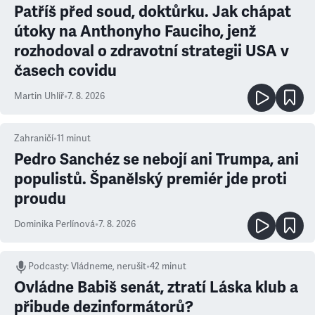
Patříš před soud, doktůrku. Jak chápat
útoky na Anthonyho Fauciho, jenž
rozhodoval o zdravotní strategii USA v
časech covidu
Martin Uhlíř
•
7. 8. 2026
Zahraničí
•
11
minut
Pedro Sanchéz se nebojí ani Trumpa, ani
populistů. Španělský premiér jde proti
proudu
Dominika Perlínová
•
7. 8. 2026
Podcasty
:
Vládneme, nerušit
•
42 minut
Ovládne Babiš senát, ztratí Láska klub a
přibude dezinformátorů?