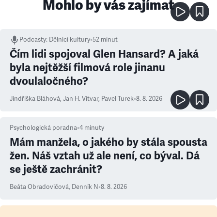
Mohlo by vás zajímat
Podcasty
:
Dělníci kultury
•
52 minut
Čím lidi spojoval Glen Hansard? A jaká
byla nejtěžší filmová role jinanu
dvoulaločného?
Jindřiška Bláhová
,
Jan H. Vitvar
,
Pavel Turek
•
8. 8. 2026
Psychologická poradna
•
4
minuty
Mám manžela, o jakého by stála spousta
žen. Náš vztah už ale není, co býval. Dá
se ještě zachránit?
Beáta Obradovičová
,
Denník N
•
8. 8. 2026