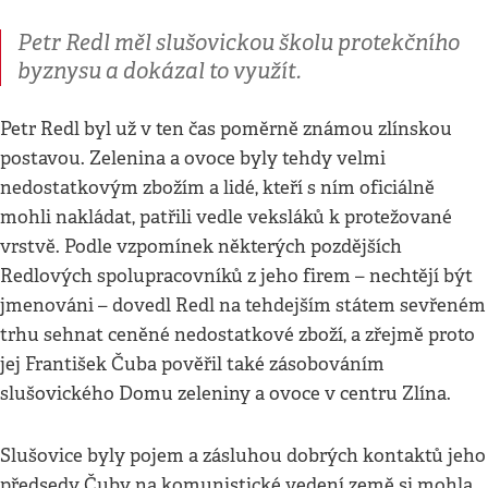
Petr Redl měl slušovickou školu protekčního
byznysu a dokázal to využít.
Petr Redl byl už v ten čas poměrně známou zlínskou
postavou. Zelenina a ovoce byly tehdy velmi
nedostatkovým zbožím a lidé, kteří s ním oficiálně
mohli nakládat, patřili vedle veksláků k protežované
vrstvě. Podle vzpomínek některých pozdějších
Redlových spolupracovníků z jeho firem – nechtějí být
jmenováni – dovedl Redl na tehdejším státem sevřeném
trhu sehnat ceněné nedostatkové zboží, a zřejmě proto
jej František Čuba pověřil také zásobováním
slušovického Domu zeleniny a ovoce v centru Zlína.
Slušovice byly pojem a zásluhou dobrých kontaktů jeho
předsedy Čuby na komunistické vedení země si mohla