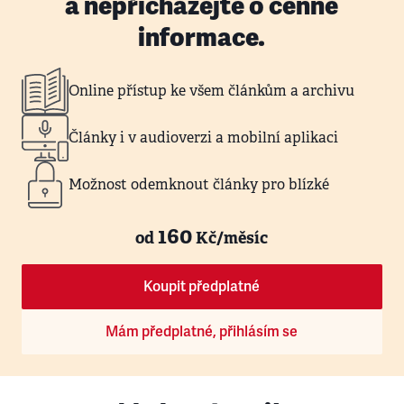
a nepřicházejte o cenné
informace.
Online přístup ke všem článkům a archivu
Články i v audioverzi a mobilní aplikaci
Možnost odemknout články pro blízké
160
od
Kč/měsíc
Koupit předplatné
Mám předplatné, přihlásím se