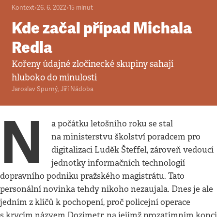
Kontext
•
26. 6. 2022
•
15
minut
Kde začal případ Michala
Redla
Kořeny údajné zločinecké skupiny sahají
hluboko do minulosti
Jaroslav Spurný
,
Jiří Nádoba
N
a počátku letošního roku se stal
na ministerstvu školství poradcem pro
digitalizaci Luděk Šteffel, zároveň vedoucí
jednotky informačních technologií
dopravního podniku pražského magistrátu. Tato
personální novinka tehdy nikoho nezaujala. Dnes je ale
jedním z klíčů k pochopení, proč policejní operace
s krycím názvem Dozimetr, na jejímž prozatímním konci