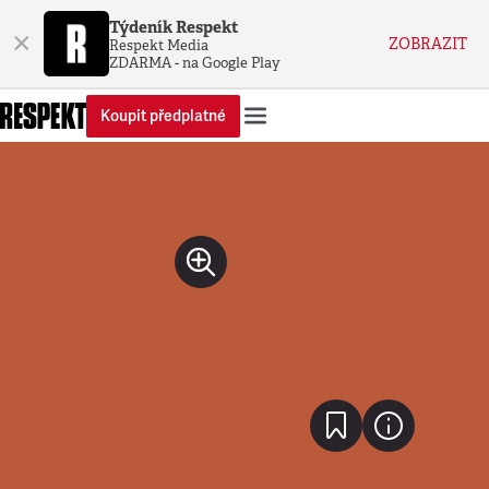
Týdeník Respekt
×
ZOBRAZIT
Respekt Media
ZDARMA - na Google Play
Koupit předplatné