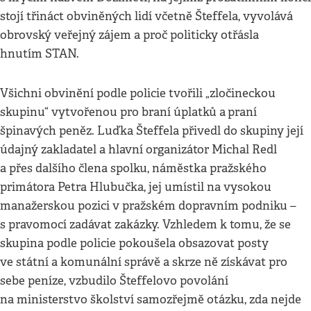
stojí třináct obviněných lidí včetně Šteffela, vyvolává
obrovský veřejný zájem a proč politicky otřásla
hnutím STAN.
Všichni obvinění podle policie tvořili „zločineckou
skupinu“ vytvořenou pro braní úplatků a
praní
špinavých peněz. Luďka Šteffela přivedl do skupiny její
údajný zakladatel a hlavní organizátor Michal Redl
a přes dalšího člena spolku, náměstka pražského
primátora Petra Hlubučka, jej umístil na vysokou
manažerskou pozici v pražském dopravním podniku –
s pravomocí zadávat zakázky. Vzhledem k tomu, že se
skupina podle policie pokoušela obsazovat posty
ve státní a komunální správě a skrze ně získávat pro
sebe peníze, vzbudilo Šteffelovo povolání
na ministerstvo školství samozřejmě otázku, zda nejde