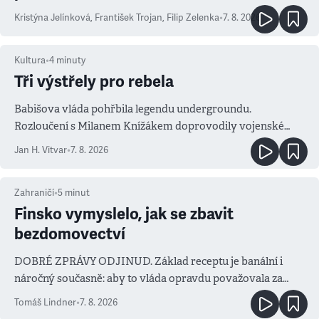
Kristýna Jelínková
,
František Trojan
,
Filip Zelenka
•
7. 8. 2026
Kultura
•
4
minuty
Tři výstřely pro rebela
Babišova vláda pohřbila legendu undergroundu.
Rozloučení s Milanem Knížákem doprovodily vojenské
salvy i kritika pokrokářů
Jan H. Vitvar
•
7. 8. 2026
Zahraničí
•
5
minut
Finsko vymyslelo, jak se zbavit
bezdomovectví
DOBRÉ ZPRÁVY ODJINUD. Základ receptu je banální i
náročný současně: aby to vláda opravdu považovala za
prioritu
Tomáš Lindner
•
7. 8. 2026