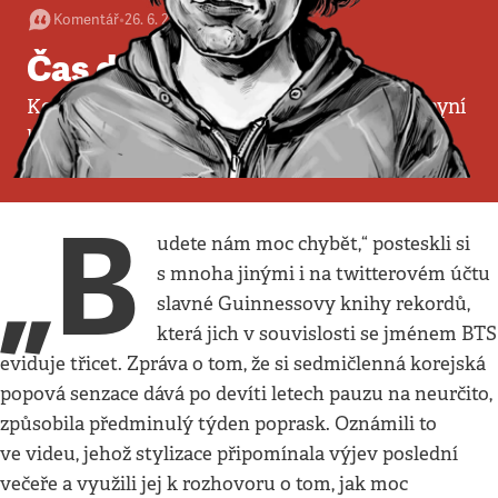
Komentář
•
26. 6. 2022
•
3
minuty
Čas dospět
Korejská kapela BTS ovládla světový pop a nyní
hlásí vyčerpání
Pavel Turek
„B
udete nám moc chybět,“ posteskli si
s mnoha jinými i na twitterovém účtu
slavné Guinnessovy knihy rekordů,
která jich v souvislosti se jménem BTS
eviduje třicet. Zpráva o tom, že si sedmičlenná korejská
popová senzace dává po devíti letech pauzu na neurčito,
způsobila předminulý týden poprask. Oznámili to
ve videu, jehož stylizace připomínala výjev poslední
večeře a využili jej k rozhovoru o tom, jak moc