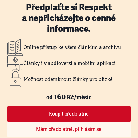
Předplaťte si Respekt
a nepřicházejte o cenné
informace.
Online přístup ke všem článkům a archivu
Články i v audioverzi a mobilní aplikaci
Možnost odemknout články pro blízké
160
od
Kč/měsíc
Koupit předplatné
Mám předplatné, přihlásím se