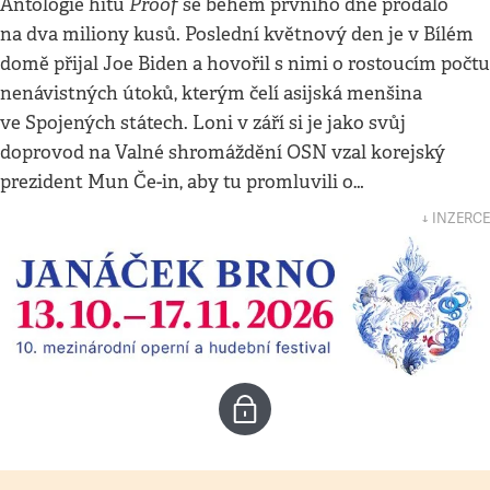
Proof
Antologie hitů
se během prvního dne prodalo
na dva miliony kusů. Poslední květnový den je v Bílém
domě přijal Joe Biden a hovořil s nimi o rostoucím počtu
nenávistných útoků, kterým čelí asijská menšina
ve Spojených státech. Loni v září si je jako svůj
doprovod na Valné shromáždění OSN vzal korejský
prezident Mun Če-in, aby tu promluvili o…
↓ INZERCE