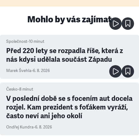
Mohlo by vás zajímat
Společnost
•
10
minut
Před 220 lety se rozpadla říše, která z
nás kdysi udělala součást Západu
Marek Švehla
•
6. 8. 2026
Česko
•
8
minut
V poslední době se s focením aut docela
rozjel. Kam prezident s foťákem vyráží,
často neví ani jeho okolí
Ondřej Kundra
•
6. 8. 2026