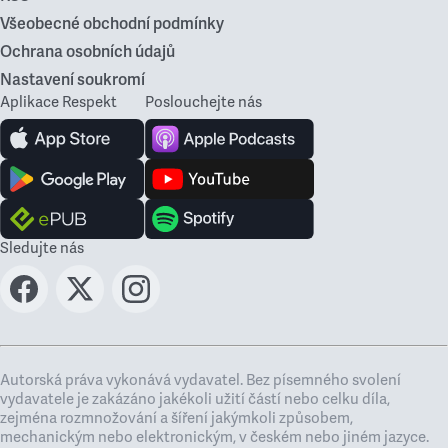
Všeobecné obchodní podmínky
Ochrana osobních údajů
Nastavení soukromí
Aplikace Respekt
Poslouchejte nás
Sledujte nás
Autorská práva vykonává vydavatel. Bez písemného svolení
vydavatele je zakázáno jakékoli užití částí nebo celku díla,
zejména rozmnožování a šíření jakýmkoli způsobem,
mechanickým nebo elektronickým, v českém nebo jiném jazyce.