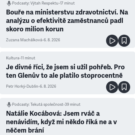
Podcasty
:
Výtah Respektu
•
17 minut
Bouře na ministerstvu zdravotnictví. Na
analýzu o efektivitě zaměstnanců padl
skoro milion korun
Zuzana Machálková
•
6. 8. 2026
Kultura
•
11
minut
Je divné říci, že jsem si užil pohřeb. Pro
ten Glenův to ale platilo stoprocentně
Petr Horký
•
Dublin
•
6. 8. 2026
Podcasty
:
Tekutá společnost
•
39 minut
Natálie Kocábová: Jsem rváč a
nenávidím, když mi někdo říká ne a v
něčem brání