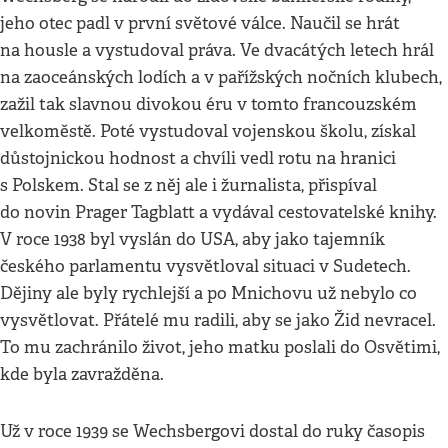
jeho otec padl v první světové válce. Naučil se hrát
na housle a vystudoval práva. Ve dvacátých letech hrál
na zaoceánských lodích a v pařížských nočních klubech,
zažil tak slavnou divokou éru v tomto francouzském
velkoměstě. Poté vystudoval vojenskou školu, získal
důstojnickou hodnost a chvíli vedl rotu na hranici
s Polskem. Stal se z něj ale i žurnalista, přispíval
do novin Prager Tagblatt a vydával cestovatelské knihy.
V roce 1938 byl vyslán do USA, aby jako tajemník
českého parlamentu vysvětloval situaci v Sudetech.
Dějiny ale byly rychlejší a po Mnichovu už nebylo co
vysvětlovat. Přátelé mu radili, aby se jako Žid nevracel.
To mu zachránilo život, jeho matku poslali do Osvětimi,
kde byla zavražděna.
Už v roce 1939 se Wechsbergovi dostal do ruky časopis