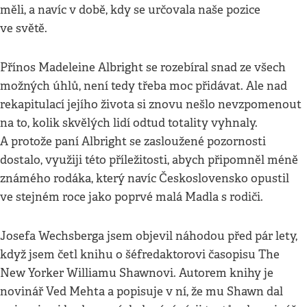
měli, a navíc v době, kdy se určovala naše pozice
ve světě.
Přínos Madeleine Albright se rozebíral snad ze všech
možných úhlů, není tedy třeba moc přidávat. Ale nad
rekapitulací jejího života si znovu nešlo nevzpomenout
na to, kolik skvělých lidí odtud totality vyhnaly.
A protože paní Albright se zasloužené pozornosti
dostalo, využiji této příležitosti, abych připomněl méně
známého rodáka, který navíc Československo opustil
ve stejném roce jako poprvé malá Madla s rodiči.
Josefa Wechsberga jsem objevil náhodou před pár lety,
když jsem četl knihu o šéfredaktorovi časopisu The
New Yorker Williamu Shawnovi. Autorem knihy je
novinář Ved Mehta a popisuje v ní, že mu Shawn dal