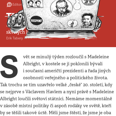
Editorial
•
1. 5. 2022
•
4
minuty
Těžký návrat domů
Josef Wechsberg a The New Yorker: Kolik
skvělých lidí odtud totality vyhnaly
Erik Tabery
S
vět se minulý týden rozloučil s Madeleine
Albright, v kostele se jí poklonili bývalí
i současní američtí prezidenti a řada jiných
osobností veřejného a politického života.
Tak trochu se tím uzavřelo velké „české“ 20. století, kdy
se nejprve s Václavem Havlem a nyní právě s Madeleine
Albright loučili světoví státníci. Nemáme momentálně
v zásobě místní politiky či aspoň rodáky ve světě, kteří
by se těšili takové úctě. Měli jsme štěstí, že jsme je oba