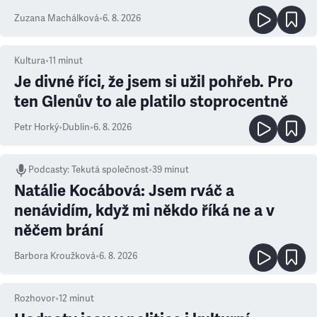
Zuzana Machálková
•
6. 8. 2026
Kultura
•
11
minut
Je divné říci, že jsem si užil pohřeb. Pro
ten Glenův to ale platilo stoprocentně
Petr Horký
•
Dublin
•
6. 8. 2026
Podcasty
:
Tekutá společnost
•
39 minut
Natálie Kocábová: Jsem rváč a
nenávidím, když mi někdo říká ne a v
něčem brání
Barbora Kroužková
•
6. 8. 2026
Rozhovor
•
12
minut