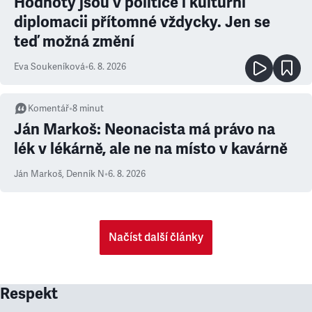
Hodnoty jsou v politice i kulturní
diplomacii přítomné vždycky. Jen se
teď možná změní
Eva Soukeníková
•
6. 8. 2026
Komentář
•
8
minut
Ján Markoš: Neonacista má právo na
lék v lékárně, ale ne na místo v kavárně
Ján Markoš
,
Denník N
•
6. 8. 2026
Načíst další články
Respekt