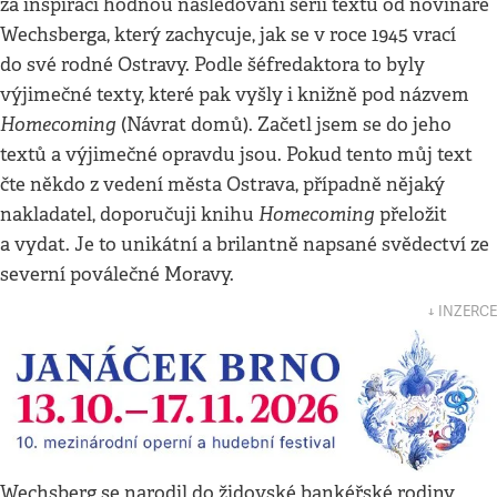
za inspiraci hodnou následování sérii textů od novináře
Wechsberga, který zachycuje, jak se v roce 1945 vrací
do své rodné Ostravy. Podle šéfredaktora to byly
výjimečné texty, které pak vyšly i knižně pod názvem
Homecoming
(Návrat domů). Začetl jsem se do jeho
textů a výjimečné opravdu jsou. Pokud tento můj text
čte někdo z vedení města Ostrava, případně nějaký
Homecoming
nakladatel, doporučuji knihu
přeložit
a vydat. Je to unikátní a brilantně napsané svědectví ze
severní poválečné Moravy.
↓ INZERCE
Wechsberg se narodil do židovské bankéřské rodiny,