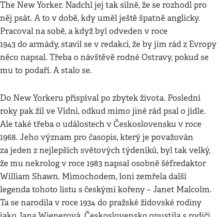
The New Yorker. Nadchl jej tak silně, že se rozhodl pro
něj psát. A to v době, kdy uměl ještě špatně anglicky.
Pracoval na sobě, a když byl odveden v roce
1943 do armády, stavil se v redakci, že by jim rád z Evropy
něco napsal. Třeba o návštěvě rodné Ostravy, pokud se
mu to podaří. A stalo se.
Do New Yorkeru přispíval po zbytek života. Poslední
roky pak žil ve Vídni, odkud mimo jiné rád psal o jídle.
Ale také třeba o událostech v Československu v roce
1968. Jeho význam pro časopis, který je považován
za jeden z nejlepších světových týdeníků, byl tak velký,
že mu nekrolog v roce 1983 napsal osobně šéfredaktor
William Shawn. Mimochodem, loni zemřela další
legenda tohoto listu s českými kořeny – Janet Malcolm.
Ta se narodila v roce 1934 do pražské židovské rodiny
jako Jana Wienerová. Československo opustila s rodiči