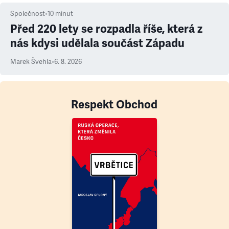
Společnost
•
10
minut
Před 220 lety se rozpadla říše, která z
nás kdysi udělala součást Západu
Marek Švehla
•
6. 8. 2026
Respekt Obchod