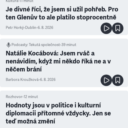
Kultura
•
11
minut
Je divné říci, že jsem si užil pohřeb. Pro
ten Glenův to ale platilo stoprocentně
Petr Horký
•
Dublin
•
6. 8. 2026
Podcasty
:
Tekutá společnost
•
39 minut
Natálie Kocábová: Jsem rváč a
nenávidím, když mi někdo říká ne a v
něčem brání
Barbora Kroužková
•
6. 8. 2026
Rozhovor
•
12
minut
Hodnoty jsou v politice i kulturní
diplomacii přítomné vždycky. Jen se
teď možná změní