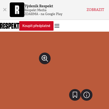
Týdeník Respekt
×
ZOBRAZIT
Respekt Media
ZDARMA - na Google Play
Koupit předplatné