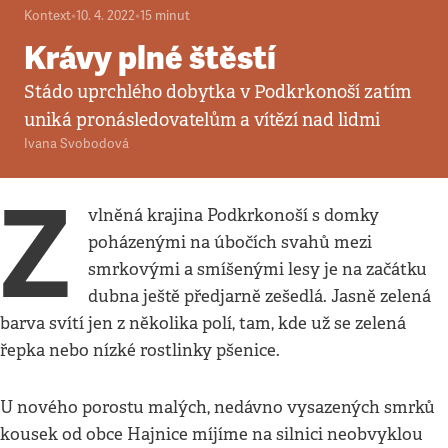
Kontext
•
10. 4. 2022
•
15
minut
Krávy plné štěstí
Stádo uprchlého dobytka v Podkrkonoší zatím
uniká pronásledovatelům a vítězí nad lidmi
Ivana Svobodová
Z
vlněná krajina Podkrkonoší s domky
poházenými na úbočích svahů mezi
smrkovými a smíšenými lesy je na začátku
dubna ještě předjarně zešedlá. Jasně zelená
barva svítí jen z několika polí, tam, kde už se zelená
řepka nebo nízké rostlinky pšenice.
U nového porostu malých, nedávno vysazených smrků
kousek od obce Hajnice míjíme na silnici neobvyklou