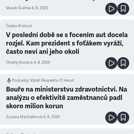
Marek Švehla
•
6. 8. 2026
Česko
•
8
minut
V poslední době se s focením aut docela
rozjel. Kam prezident s foťákem vyráží,
často neví ani jeho okolí
Ondřej Kundra
•
6. 8. 2026
Podcasty
:
Výtah Respektu
•
17 minut
Bouře na ministerstvu zdravotnictví. Na
analýzu o efektivitě zaměstnanců padl
skoro milion korun
Zuzana Machálková
•
6. 8. 2026