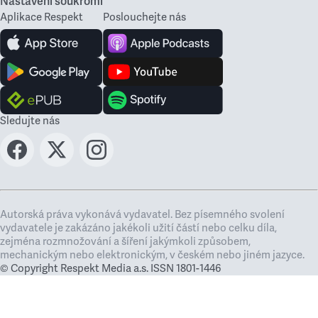
Nastavení soukromí
Aplikace Respekt
Poslouchejte nás
Sledujte nás
Autorská práva vykonává vydavatel. Bez písemného svolení
vydavatele je zakázáno jakékoli užití částí nebo celku díla,
zejména rozmnožování a šíření jakýmkoli způsobem,
mechanickým nebo elektronickým, v českém nebo jiném jazyce.
© Copyright Respekt Media a.s. ISSN 1801-1446