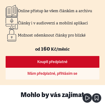
Online přístup ke všem článkům a archivu
Články i v audioverzi a mobilní aplikaci
Možnost odemknout články pro blízké
160
od
Kč/měsíc
Koupit předplatné
Mám předplatné, přihlásím se
Mohlo by vás zajímat