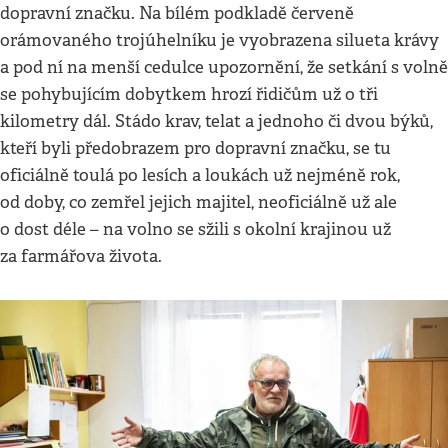
dopravní značku. Na bílém podkladě červeně
orámovaného trojúhelníku je vyobrazena silueta krávy
a pod ní na menší cedulce upozornění, že setkání s volně
se pohybujícím dobytkem hrozí řidičům už o tři
kilometry dál. Stádo krav, telat a jednoho či dvou býků,
kteří byli předobrazem pro dopravní značku, se tu
oficiálně toulá po lesích a loukách už nejméně rok,
od doby, co zemřel jejich majitel, neoficiálně už ale
o dost déle – na volno se sžili s okolní krajinou už
za farmářova života.