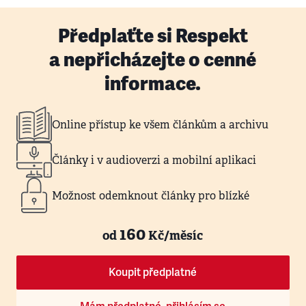
Předplaťte si Respekt
a nepřicházejte o cenné
informace.
Online přístup ke všem článkům a archivu
Články i v audioverzi a mobilní aplikaci
Možnost odemknout články pro blízké
160
od
Kč/měsíc
Koupit předplatné