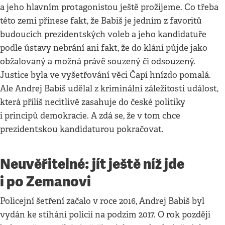
a jeho hlavním protagonistou ještě prožijeme. Co třeba
této zemi přinese fakt, že Babiš je jedním z favoritů
budoucích prezidentských voleb a jeho kandidatuře
podle ústavy nebrání ani fakt, že do klání půjde jako
obžalovaný a možná právě souzený či odsouzený.
Justice byla ve vyšetřování věci Čapí hnízdo pomalá.
Ale Andrej Babiš udělal z kriminální záležitosti událost,
která příliš necitlivě zasahuje do české politiky
i principů demokracie. A zdá se, že v tom chce
prezidentskou kandidaturou pokračovat.
Neuvěřitelné: jít ještě níž jde
i po Zemanovi
Policejní šetření začalo v roce 2016, Andrej Babiš byl
vydán ke stíhání policií na podzim 2017. O rok později