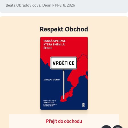
Beáta Obradovičová
,
Denník N
•
8. 8. 2026
Respekt Obchod
Přejít do obchodu