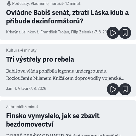
Podcasty
:
Vládneme, nerušit
•
42 minut
Ovládne Babiš senát, ztratí Láska klub a
přibude dezinformátorů?
Kristýna Jelínková
,
František Trojan
,
Filip Zelenka
•
7. 8. 2026
Kultura
•
4
minuty
Tři výstřely pro rebela
Babišova vláda pohřbila legendu undergroundu.
Rozloučení s Milanem Knížákem doprovodily vojenské
salvy i kritika pokrokářů
Jan H. Vitvar
•
7. 8. 2026
Zahraničí
•
5
minut
Finsko vymyslelo, jak se zbavit
bezdomovectví
DOBRÉ ZPRÁVY ODJINUD. Základ receptu je banální i