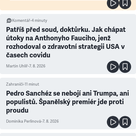
Komentář
•
4
minuty
Patříš před soud, doktůrku. Jak chápat
útoky na Anthonyho Fauciho, jenž
rozhodoval o zdravotní strategii USA v
časech covidu
Martin Uhlíř
•
7. 8. 2026
Zahraničí
•
11
minut
Pedro Sanchéz se nebojí ani Trumpa, ani
populistů. Španělský premiér jde proti
proudu
Dominika Perlínová
•
7. 8. 2026