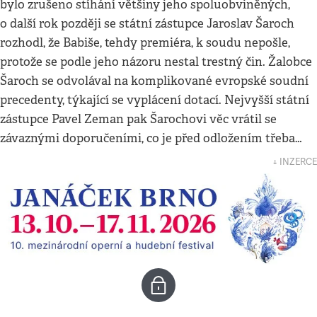
bylo zrušeno stíhání většiny jeho spoluobviněných,
o další rok později se státní zástupce Jaroslav Šaroch
rozhodl, že Babiše, tehdy premiéra, k soudu nepošle,
protože se podle jeho názoru nestal trestný čin. Žalobce
Šaroch se odvolával na komplikované evropské soudní
precedenty, týkající se vyplácení dotací. Nejvyšší státní
zástupce Pavel Zeman pak Šarochovi věc vrátil se
závaznými doporučeními, co je před odložením třeba…
↓ INZERCE