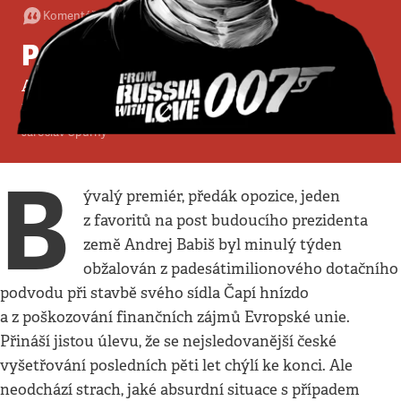
Komentář
•
27. 3. 2022
•
4
minuty
Prezidentem z vězení
Andrej Babiš byl obžalován v případu Čapí
hnízdo
Jaroslav Spurný
B
ývalý premiér, předák opozice, jeden
z favoritů na post budoucího prezidenta
země Andrej Babiš byl minulý týden
obžalován z padesátimilionového dotačního
podvodu při stavbě svého sídla Čapí hnízdo
a z poškozování finančních zájmů Evropské unie.
Přináší jistou úlevu, že se nejsledovanější české
vyšetřování posledních pěti let chýlí ke konci. Ale
neodchází strach, jaké absurdní situace s případem