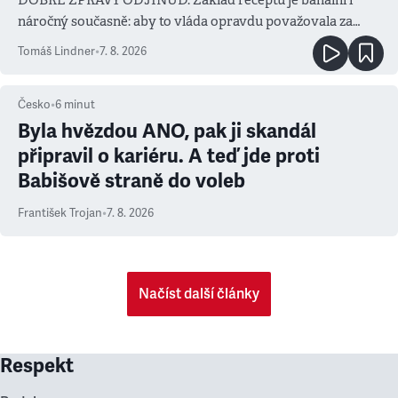
náročný současně: aby to vláda opravdu považovala za
prioritu
Tomáš Lindner
•
7. 8. 2026
Česko
•
6
minut
Byla hvězdou ANO, pak ji skandál
připravil o kariéru. A teď jde proti
Babišově straně do voleb
František Trojan
•
7. 8. 2026
Načíst další články
Respekt