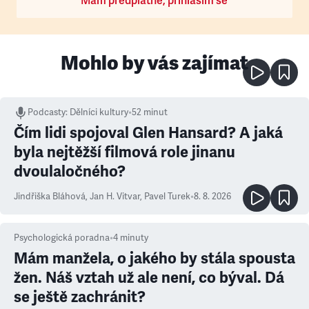
Mám předplatné, přihlásím se
Mohlo by vás zajímat
Podcasty
:
Dělníci kultury
•
52 minut
Čím lidi spojoval Glen Hansard? A jaká
byla nejtěžší filmová role jinanu
dvoulaločného?
Jindřiška Bláhová
,
Jan H. Vitvar
,
Pavel Turek
•
8. 8. 2026
Psychologická poradna
•
4
minuty
Mám manžela, o jakého by stála spousta
žen. Náš vztah už ale není, co býval. Dá
se ještě zachránit?