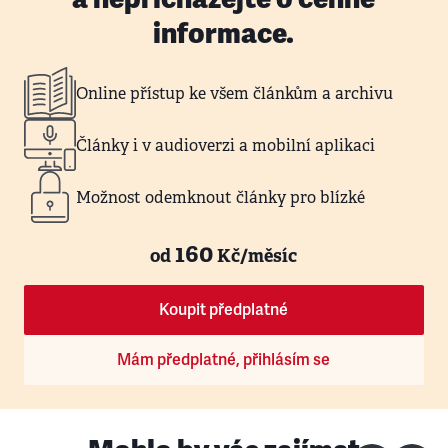
informace.
Online přístup ke všem článkům a archivu
Články i v audioverzi a mobilní aplikaci
Možnost odemknout články pro blízké
160
od
Kč/měsíc
Koupit předplatné
Mám předplatné, přihlásím se