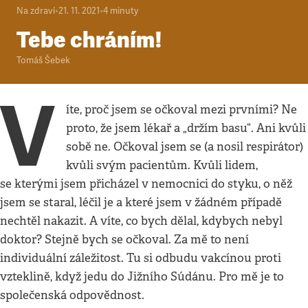
Na zdraví
•
21. 11. 2021
•
4
minuty
Tebe chráním!
Tomáš Šebek
V
íte, proč jsem se očkoval mezi prvními? Ne
proto, že jsem lékař a „držím basu“. Ani kvůli
sobě ne. Očkoval jsem se (a nosil respirátor)
kvůli svým pacientům. Kvůli lidem,
se kterými jsem přicházel v nemocnici do styku, o něž
jsem se staral, léčil je a které jsem v žádném případě
nechtěl nakazit. A víte, co bych dělal, kdybych nebyl
doktor? Stejně bych se očkoval. Za mě to není
individuální záležitost. Tu si odbudu vakcínou proti
vzteklině, když jedu do Jižního Súdánu. Pro mě je to
společenská odpovědnost.