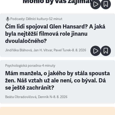
Mohlo by vás zajímat
Podcasty
:
Dělníci kultury
•
52 minut
Čím lidi spojoval Glen Hansard? A jaká
byla nejtěžší filmová role jinanu
dvoulaločného?
Jindřiška Bláhová
,
Jan H. Vitvar
,
Pavel Turek
•
8. 8. 2026
Psychologická poradna
•
4
minuty
Mám manžela, o jakého by stála spousta
žen. Náš vztah už ale není, co býval. Dá
se ještě zachránit?
Beáta Obradovičová
,
Denník N
•
8. 8. 2026