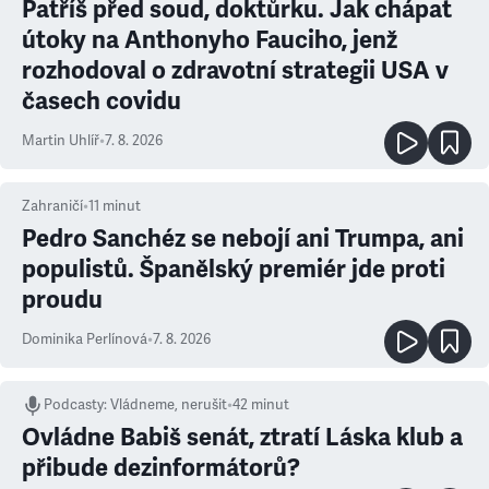
Patříš před soud, doktůrku. Jak chápat
útoky na Anthonyho Fauciho, jenž
rozhodoval o zdravotní strategii USA v
časech covidu
Martin Uhlíř
•
7. 8. 2026
Zahraničí
•
11
minut
Pedro Sanchéz se nebojí ani Trumpa, ani
populistů. Španělský premiér jde proti
proudu
Dominika Perlínová
•
7. 8. 2026
Podcasty
:
Vládneme, nerušit
•
42 minut
Ovládne Babiš senát, ztratí Láska klub a
přibude dezinformátorů?