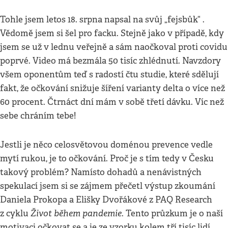
Tohle jsem letos 18. srpna napsal na svůj „fejsbůk“ .
Vědomě jsem si šel pro facku. Stejně jako v případě, kdy
jsem se už v lednu veřejně a sám naočkoval proti covidu
poprvé. Video má bezmála 50 tisíc zhlédnutí. Navzdory
všem oponentům teď s radostí čtu studie, které sdělují
fakt, že očkování snižuje šíření varianty delta o více než
60 procent. Čtrnáct dní mám v sobě třetí dávku. Víc než
sebe chráním tebe!
Jestli je něco celosvětovou doménou prevence vedle
mytí rukou, je to očkování. Proč je s tím tedy v Česku
takový problém? Namísto dohadů a nenávistných
spekulací jsem si se zájmem přečetl výstup zkoumání
Daniela Prokopa a Elišky Dvořákové z PAQ Research
Život během pandemie
z cyklu
. Tento průzkum je o naší
motivaci očkovat se a je ze vzorku kolem tří tisíc lidí.