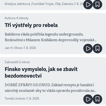
Kristýna Jelínková
,
František Trojan
,
Filip Zelenka
•
7. 8. 2026
Kultura
•
4
minuty
Tři výstřely pro rebela
Babišova vláda pohřbila legendu undergroundu.
Rozloučení s Milanem Knížákem doprovodily vojenské
salvy i kritika pokrokářů
Jan H. Vitvar
•
7. 8. 2026
Zahraničí
•
5
minut
Finsko vymyslelo, jak se zbavit
bezdomovectví
DOBRÉ ZPRÁVY ODJINUD. Základ receptu je banální i
náročný současně: aby to vláda opravdu považovala za
prioritu
Tomáš Lindner
•
7. 8. 2026