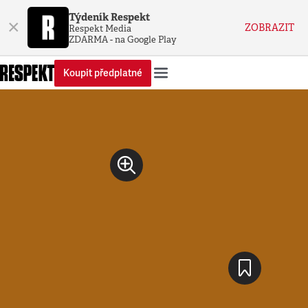
Týdeník Respekt
×
ZOBRAZIT
Respekt Media
ZDARMA - na Google Play
Koupit předplatné