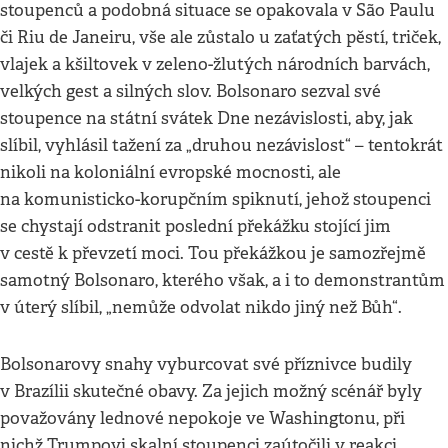
stoupenců a podobná situace se opakovala v São Paulu
či Riu de Janeiru, vše ale zůstalo u zaťatých pěstí, triček,
vlajek a kšiltovek v zeleno-žlutých národních barvách,
velkých gest a silných slov. Bolsonaro sezval své
stoupence na státní svátek Dne nezávislosti, aby, jak
slíbil, vyhlásil tažení za „druhou nezávislost“ – tentokrát
nikoli na koloniální evropské mocnosti, ale
na komunisticko-korupčním spiknutí, jehož stoupenci
se chystají odstranit poslední překážku stojící jim
v cestě k převzetí moci. Tou překážkou je samozřejmě
samotný Bolsonaro, kterého však, a i to demonstrantům
v úterý slíbil, „nemůže odvolat nikdo jiný než Bůh“.
Bolsonarovy snahy vyburcovat své příznivce budily
v Brazílii skutečné obavy. Za jejich možný scénář byly
považovány lednové nepokoje ve Washingtonu, při
nichž Trumpovi skalní stoupenci zaútočili v reakci