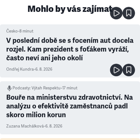
Mohlo by vás zajímat
Česko
•
8
minut
V poslední době se s focením aut docela
rozjel. Kam prezident s foťákem vyráží,
často neví ani jeho okolí
Ondřej Kundra
•
6. 8. 2026
Podcasty
:
Výtah Respektu
•
17 minut
Bouře na ministerstvu zdravotnictví. Na
analýzu o efektivitě zaměstnanců padl
skoro milion korun
Zuzana Machálková
•
6. 8. 2026