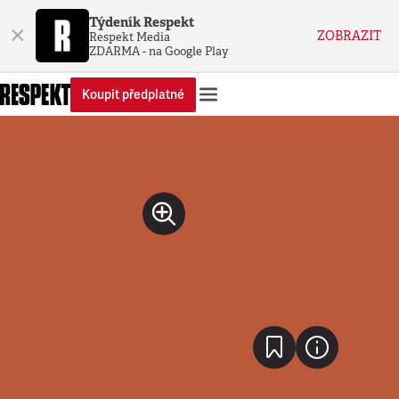
Týdeník Respekt
×
ZOBRAZIT
Respekt Media
ZDARMA - na Google Play
Koupit předplatné