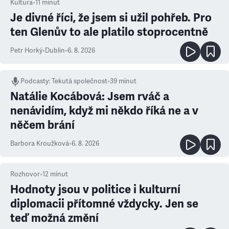
Kultura
•
11
minut
Je divné říci, že jsem si užil pohřeb. Pro
ten Glenův to ale platilo stoprocentně
Petr Horký
•
Dublin
•
6. 8. 2026
Podcasty
:
Tekutá společnost
•
39 minut
Natálie Kocábová: Jsem rváč a
nenávidím, když mi někdo říká ne a v
něčem brání
Barbora Kroužková
•
6. 8. 2026
Rozhovor
•
12
minut
Hodnoty jsou v politice i kulturní
diplomacii přítomné vždycky. Jen se
teď možná změní