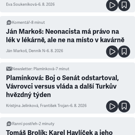
Eva Soukeníková
•
6. 8. 2026
Komentář
•
8
minut
Ján Markoš: Neonacista má právo na
lék v lékárně, ale ne na místo v kavárně
Ján Markoš
,
Denník N
•
6. 8. 2026
Newsletter
:
Plamínková
•
7
minut
Plamínková: Boj o Senát odstartoval,
Vávrovci versus vláda a další Turkův
hvězdný týden
Kristýna Jelínková
,
František Trojan
•
6. 8. 2026
Ranní postřeh
•
2
minuty
Tomáš Brolík: Karel Havlíček a jeho