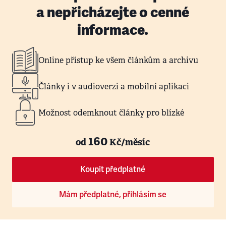
a nepřicházejte o cenné
informace.
Online přístup ke všem článkům a archivu
Články i v audioverzi a mobilní aplikaci
Možnost odemknout články pro blízké
160
od
Kč/měsíc
Koupit předplatné
Mám předplatné, přihlásím se