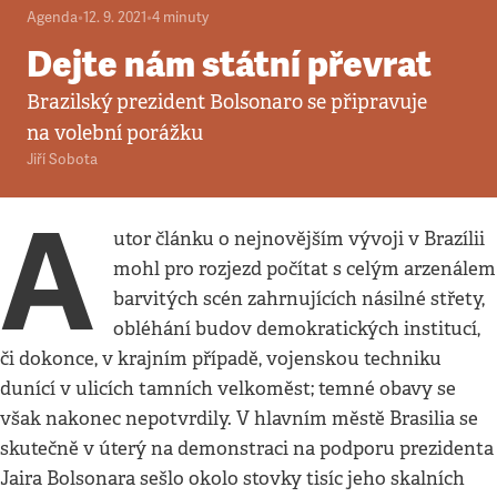
Agenda
•
12. 9. 2021
•
4
minuty
Dejte nám státní převrat
Brazilský prezident Bolsonaro se připravuje
na volební porážku
Jiří Sobota
A
utor článku o nejnovějším vývoji v Brazílii
mohl pro rozjezd počítat s celým arzenálem
barvitých scén zahrnujících násilné střety,
obléhání budov demokratických institucí,
či dokonce, v krajním případě, vojenskou techniku
dunící v ulicích tamních velkoměst; temné obavy se
však nakonec nepotvrdily. V hlavním městě Brasilia se
skutečně v úterý na demonstraci na podporu prezidenta
Jaira Bolsonara sešlo okolo stovky tisíc jeho skalních