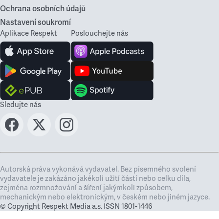
Ochrana osobních údajů
Nastavení soukromí
Aplikace Respekt
Poslouchejte nás
Sledujte nás
Autorská práva vykonává vydavatel. Bez písemného svolení
vydavatele je zakázáno jakékoli užití částí nebo celku díla,
zejména rozmnožování a šíření jakýmkoli způsobem,
mechanickým nebo elektronickým, v českém nebo jiném jazyce.
© Copyright Respekt Media a.s. ISSN 1801-1446