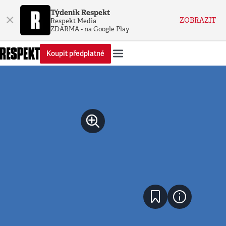
Týdeník Respekt
×
ZOBRAZIT
Respekt Media
ZDARMA - na Google Play
Koupit předplatné