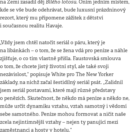
Bílého lotosu
na Zemi zasadil děj
. Oním jedním místem,
kde se vše bude odehrávat, bude luxusní prázdninový
rezort, který mu připomene zážitek z dětství
i současnou realitu Havaje.
„Vždy jsem chtěl natočit seriál o páru, který je
na líbánkách – o tom, že se žena vdá pro peníze a náhle
zjišťuje, o co tím vlastně přišla. Faustovská smlouva
o tom, že chcete jistý životní styl, ale také svoji
nezávislost,“ popisuje White pro The New Yorker
základy, na nichž začal šestidílný seriál psát. „Zalidnil
jsem seriál postavami, které mají různé představy
o penězích. Skutečnost, že někdo má peníze a někdo ne,
může určit dynamiku vztahu, vztah samotný i vědomí
sebe samotného. Peníze mohou formovat a ničit naše
zcela nejintimnější vztahy – nejen ty panující mezi
zaměstnanci a hosty v hotelu.“