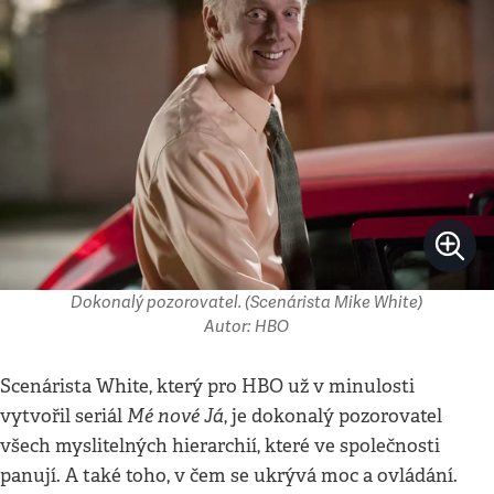
Dokonalý pozorovatel. (Scenárista Mike White)
Autor: HBO
Scenárista White, který pro HBO už v minulosti
Mé nové Já
vytvořil seriál
, je dokonalý pozorovatel
všech myslitelných hierarchií, které ve společnosti
panují. A také toho, v čem se ukrývá moc a ovládání.