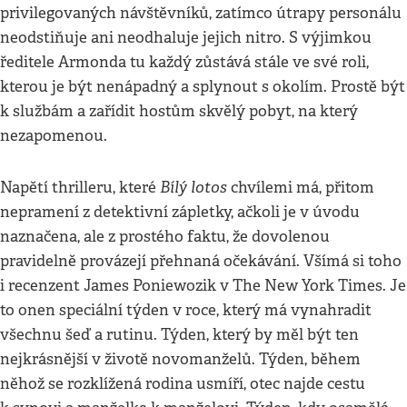
privilegovaných návštěvníků, zatímco útrapy personálu
neodstiňuje ani neodhaluje jejich nitro. S výjimkou
ředitele Armonda tu každý zůstává stále ve své roli,
kterou je být nenápadný a splynout s okolím. Prostě být
k službám a zařídit hostům skvělý pobyt, na který
nezapomenou.
Bílý lotos
Napětí thrilleru, které
chvílemi má, přitom
nepramení z detektivní zápletky, ačkoli je v úvodu
naznačena, ale z prostého faktu, že dovolenou
pravidelně provázejí přehnaná očekávání. Všímá si toho
i recenzent James Poniewozik v The New York Times. Je
to onen speciální týden v roce, který má vynahradit
všechnu šeď a rutinu. Týden, který by měl být ten
nejkrásnější v životě novomanželů. Týden, během
něhož se rozklížená rodina usmíří, otec najde cestu