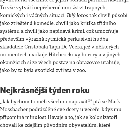
To vše vytváří nepřeberné množství trapných,
Bílý lotos
komických i vážných situací.
tak chvíli působí
jako ztřeštěná komedie, chvíli jako kritika třídního
systému a chvíli jako napínavá krimi, což umocňuje
především výrazná rytmická perkusivní hudba
skladatele Cristobala Tapii De Veera, jež v některých
momentech evokuje Hitchcockovy horory a v jiných
okamžicích si ze všech postav na obrazovce utahuje,
jako by to byla exotická zvířata v zoo.
Nejkrásnější týden roku
„Jak bychom to měli všechno napravit?“ ptá se Mark
Mossbacher podrážděně své dcery u večeře, když mu
připomíná minulost Havaje a to, jak se kolonizátoři
chovali ke zdejším původním obyvatelům, které