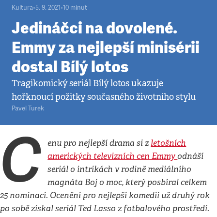
Kultura
•
5. 9. 2021
•
10
minut
Jedináčci na dovolené.
Emmy za nejlepší minisérii
dostal Bílý lotos
Tragikomický seriál Bílý lotos ukazuje
hořknoucí požitky současného životního stylu
Pavel Turek
C
enu pro nejlepší drama si z
letošních
amerických televizních cen Emmy
odnáší
seriál o intrikách v rodině mediálního
magnáta Boj o moc, který posbíral celkem
25 nominací. Ocenění pro nejlepší komedii už druhý rok
po sobě získal seriál Ted Lasso z fotbalového prostředí.