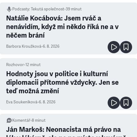
Podcasty
:
Tekutá společnost
•
39 minut
Natálie Kocábová: Jsem rváč a
nenávidím, když mi někdo říká ne a v
něčem brání
Barbora Kroužková
•
6. 8. 2026
Rozhovor
•
12
minut
Hodnoty jsou v politice i kulturní
diplomacii přítomné vždycky. Jen se
teď možná změní
Eva Soukeníková
•
6. 8. 2026
Komentář
•
8
minut
Ján Markoš: Neonacista má právo na