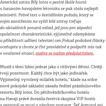
Americká satira Bílý lotos o pestré škále hostů
v luxusním havajském letovisku se pak stala nejlepší
minisérií. Právě text o šestidílném pořadu, který se
svým zaostřením na vyšší bílé vrstvy trefuje
do aktuálních posunů nálad, jež jsou pro západní
společnost charakteristické, výjimečně odemykáme
u příležitosti udílení televizní cen.Pokud podobné články
oceňujete a chcete je číst pravidelně a podpořit nás tak
v současné situaci,
staňte se naším předplatitelem.
Musíš s těmi lidmi jednat jako s citlivými dětmi. Chtějí
tvoji pozornost. Každý chce být jako jedináček.
Výjimečný, vyvolený miláček hotelu,“ klade na srdce
nové pokojské základní zásadu ředitel prázdninového
rezortu Bílý lotos. Do pětihvězdičkového hotelu
na Havaji právě dorazila čerstvá skupina VIP hostů
a personál se musí o všechny postarat. Šéf Armond ani