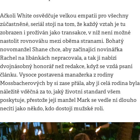
Ačkoli White osvědčuje velkou empatii pro všechny
zúčastněné, seriál stojí na tom, že každý vztah je tu
zobrazen i prožíván jako transakce, v níž není možné
nastolit rovnováhu mezi oběma stranami. Bohatý
novomanžel Shane chce, aby začínající novinářka
Rachel na líbánkách nepracovala, a tak jí nabízí
dvojnásobný honorář než redakce, když se vzdá psaní
článku. Vysoce postavená manažerka z rodiny
Mossbacherových by si zase přála, aby jí celá rodina byla
náležitě vděčná za to, jaký životní standard všem
poskytuje, přestože její manžel Mark se vedle ní dlouho
necítí jako někdo, kdo dostojí mužské roli.