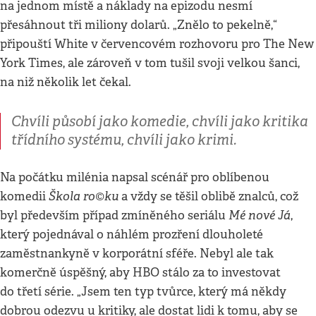
na jednom místě a náklady na epizodu nesmí
přesáhnout tři miliony dolarů. „Znělo to pekelně,“
připouští White v červencovém rozhovoru pro The New
York Times, ale zároveň v tom tušil svoji velkou šanci,
na niž několik let čekal.
Chvíli působí jako komedie, chvíli jako kritika
třídního systému, chvíli jako krimi.
Na počátku milénia napsal scénář pro oblíbenou
Škola ro©ku
komedii
a vždy se těšil oblibě znalců, což
Mé nové Já
byl především případ zmíněného seriálu
,
který pojednával o náhlém prozření dlouholeté
zaměstnankyně v korporátní sféře. Nebyl ale tak
komerčně úspěšný, aby HBO stálo za to investovat
do třetí série. „Jsem ten typ tvůrce, který má někdy
dobrou odezvu u kritiky, ale dostat lidi k tomu, aby se