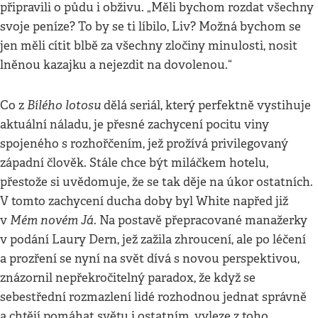
připravili o půdu i obživu. „Měli bychom rozdat všechny
svoje peníze? To by se ti líbilo, Liv? Možná bychom se
jen měli cítit blbě za všechny zločiny minulosti, nosit
lněnou kazajku a nejezdit na dovolenou.“
Bílého lotosu
Co z
dělá seriál, který perfektně vystihuje
aktuální náladu, je přesné zachycení pocitu viny
spojeného s rozhořčením, jež prožívá privilegovaný
západní člověk. Stále chce být miláčkem hotelu,
přestože si uvědomuje, že se tak děje na úkor ostatních.
V tomto zachycení ducha doby byl White napřed již
Mém novém Já
v
. Na postavě přepracované manažerky
v podání Laury Dern, jež zažila zhroucení, ale po léčení
a prozření se nyní na svět dívá s novou perspektivou,
znázornil nepřekročitelný paradox, že když se
sebestřední rozmazlení lidé rozhodnou jednat správně
a chtějí pomáhat světu i ostatním, vyleze z toho