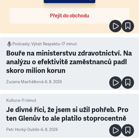
Přejít do obchodu
Podcasty
:
Výtah Respektu
•
17 minut
Bouře na ministerstvu zdravotnictví. Na
analýzu o efektivitě zaměstnanců padl
skoro milion korun
Zuzana Machálková
•
6. 8. 2026
Kultura
•
11
minut
Je divné říci, že jsem si užil pohřeb. Pro
ten Glenův to ale platilo stoprocentně
Petr Horký
•
Dublin
•
6. 8. 2026