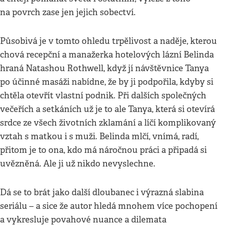
na povrch zase jen jejich sobectví.
Působivá je v tomto ohledu trpělivost a naděje, kterou
chová recepční a manažerka hotelových lázní Belinda
hraná Natashou Rothwell, když jí návštěvnice Tanya
po účinné masáži nabídne, že by ji podpořila, kdyby si
chtěla otevřít vlastní podnik. Při dalších společných
večeřích a setkáních už je to ale Tanya, která si otevírá
srdce ze všech životních zklamání a líčí komplikovaný
vztah s matkou i s muži. Belinda mlčí, vnímá, radí,
přitom je to ona, kdo má náročnou práci a připadá si
uvězněná. Ale ji už nikdo nevyslechne.
Dá se to brát jako další dloubanec i výrazná slabina
seriálu – a sice že autor hledá mnohem více pochopení
a vykresluje povahové nuance a dilemata