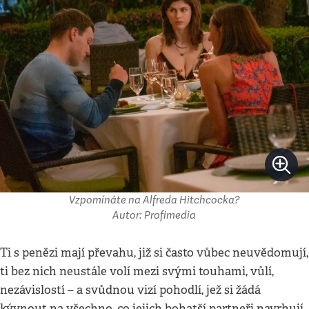
Vzpomínáte na Alfreda Hitchcocka?
Autor: Profimedia
Ti s penězi mají převahu, již si často vůbec neuvědomují,
ti bez nich neustále volí mezi svými touhami, vůlí,
nezávislostí – a svůdnou vizí pohodlí, jež si žádá
kývnout na všechno, co jejich bohatší partneři navrhují.