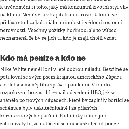
k uvědomění si toho, jaký má konzumní životní styl vliv
na klima. Nedůvěra v kapitalismus roste, k tomu se
přidává stud za koloniální minulost i vědomí rostoucí
nerovnosti. Všechny požitky hořknou, ale to vůbec
neznamená, že by se jich ti, kdo je mají, chtěli vzdát.
Kdo má peníze a kdo ne
Mike White neměl loni v létě dobrou náladu. Bezcílně se
potuloval se svým psem krajinou amerického Západu
a doléhala na něj tíha zpráv o pandemii. V tomto
rozpoložení ho zastihl e-mail od vedení HBO, jež se
shánělo po nových nápadech, které by zaplnily bortící se
schéma a byly uskutečnitelné i za přísných
koronavirových opatření. Podmínky mimo jiné
zahrnovaly to, že natáčení se musí uskutečnit pouze