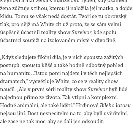
k synovi a manželka k manželovi. Týden, kdy osamělá
žena zúčtuje s tíhou, kterou jí naložila její matka, a dojde
klidu. Tomu se však nedá dostát. Tvoří se tu obrovský
tlak, pro nějž má White cit už proto, že se sám velmi
Survivor
úspěšně účastnil reality show
, kde spolu
účastníci soutěží na izolovaném místě v divočině.
„Když sledujete fikční díla, je v nich spousta zažitých
postupů, spousta klišé a také hodně nábožný pohled
na humanitu. Jistou porci najdete i v těch nejlepších
dramatech,“ vysvětluje White, co se v reality show
Survivor
naučil. „Ale v první sérii reality show
byli lidé
najednou přímo ze života. Tak vtipní a komplexní.
Bílého lotosu
Hodně animální, ale také lidští.“ Hrdinové
nejsou jiní. Dost nesnesitelní na to, aby byli uvěřitelní,
ale zase ne tak moc, aby se dali jen odsoudit.