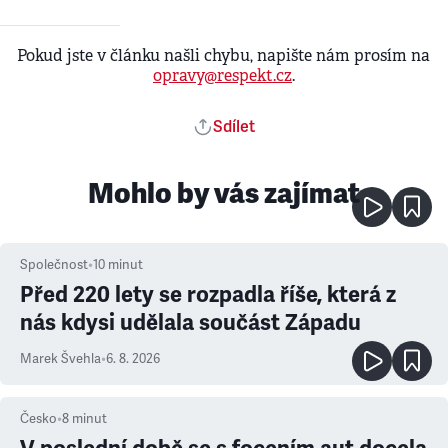
Pokud jste v článku našli chybu, napište nám prosím na
opravy@respekt.cz
.
Sdílet
Mohlo by vás zajímat
Společnost
•
10
minut
Před 220 lety se rozpadla říše, která z
nás kdysi udělala součást Západu
Marek Švehla
•
6. 8. 2026
Česko
•
8
minut