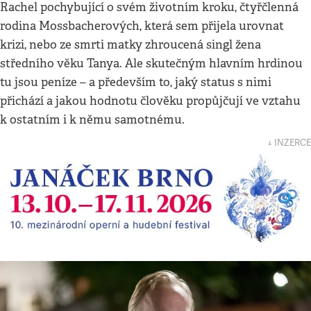
Rachel pochybující o svém životním kroku, čtyřčlenná
rodina Mossbacherových, která sem přijela urovnat
krizi, nebo ze smrti matky zhroucená singl žena
středního věku Tanya. Ale skutečným hlavním hrdinou
tu jsou peníze – a především to, jaký status s nimi
přichází a jakou hodnotu člověku propůjčují ve vztahu
k ostatním i k němu samotnému.
↓ INZERCE