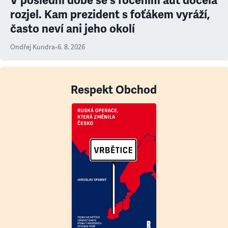
V poslední době se s focením aut docela
rozjel. Kam prezident s foťákem vyráží,
často neví ani jeho okolí
Ondřej Kundra
•
6. 8. 2026
Respekt Obchod