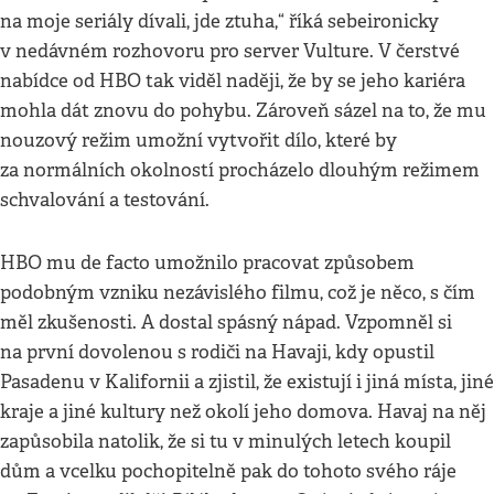
na moje seriály dívali, jde ztuha,“ říká sebeironicky
v nedávném rozhovoru pro server Vulture. V čerstvé
nabídce od HBO tak viděl naději, že by se jeho kariéra
mohla dát znovu do pohybu. Zároveň sázel na to, že mu
nouzový režim umožní vytvořit dílo, které by
za normálních okolností procházelo dlouhým režimem
schvalování a testování.
HBO mu de facto umožnilo pracovat způsobem
podobným vzniku nezávislého filmu, což je něco, s čím
měl zkušenosti. A dostal spásný nápad. Vzpomněl si
na první dovolenou s rodiči na Havaji, kdy opustil
Pasadenu v Kalifornii a zjistil, že existují i jiná místa, jiné
kraje a jiné kultury než okolí jeho domova. Havaj na něj
zapůsobila natolik, že si tu v minulých letech koupil
dům a vcelku pochopitelně pak do tohoto svého ráje