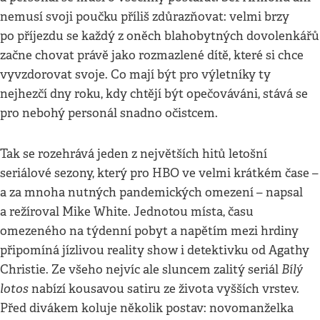
nemusí svoji poučku příliš zdůrazňovat: velmi brzy
po příjezdu se každý z oněch blahobytných dovolenkářů
začne chovat právě jako rozmazlené dítě, které si chce
vyvzdorovat svoje. Co mají být pro výletníky ty
nejhezčí dny roku, kdy chtějí být opečováváni, stává se
pro nebohý personál snadno očistcem.
Tak se rozehrává jeden z největších hitů letošní
seriálové sezony, který pro HBO ve velmi krátkém čase –
a za mnoha nutných pandemických omezení – napsal
a režíroval Mike White. Jednotou místa, času
omezeného na týdenní pobyt a napětím mezi hrdiny
připomíná jízlivou reality show i detektivku od Agathy
Bílý
Christie. Ze všeho nejvíc ale sluncem zalitý seriál
lotos
nabízí kousavou satiru ze života vyšších vrstev.
Před divákem koluje několik postav: novomanželka