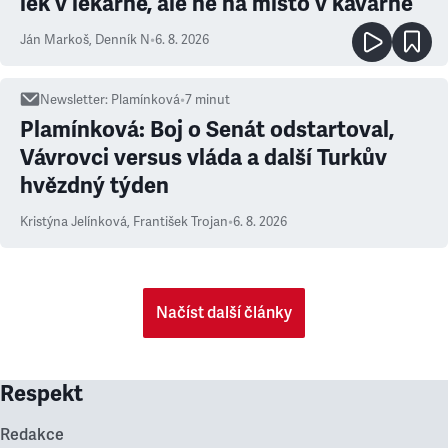
lék v lékárně, ale ne na místo v kavárně
Ján Markoš
,
Denník N
•
6. 8. 2026
Newsletter
:
Plamínková
•
7
minut
Plamínková: Boj o Senát odstartoval,
Vávrovci versus vláda a další Turkův
hvězdný týden
Kristýna Jelínková
,
František Trojan
•
6. 8. 2026
Načíst další články
Respekt
Redakce