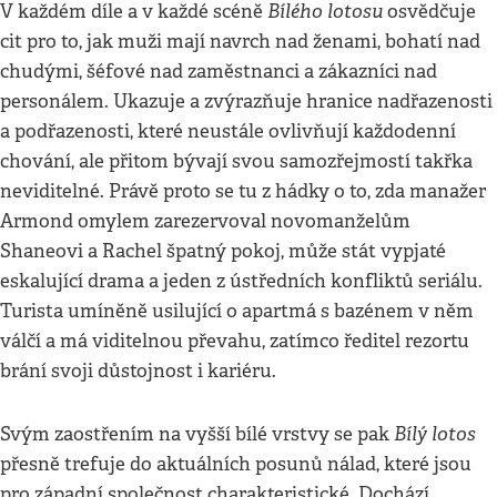
Bílého lotosu
V každém díle a v každé scéně
osvědčuje
cit pro to, jak muži mají navrch nad ženami, bohatí nad
chudými, šéfové nad zaměstnanci a zákazníci nad
personálem. Ukazuje a zvýrazňuje hranice nadřazenosti
a podřazenosti, které neustále ovlivňují každodenní
chování, ale přitom bývají svou samozřejmostí takřka
neviditelné. Právě proto se tu z hádky o to, zda manažer
Armond omylem zarezervoval novomanželům
Shaneovi a Rachel špatný pokoj, může stát vypjaté
eskalující drama a jeden z ústředních konfliktů seriálu.
Turista umíněně usilující o apartmá s bazénem v něm
válčí a má viditelnou převahu, zatímco ředitel rezortu
brání svoji důstojnost i kariéru.
Bílý lotos
Svým zaostřením na vyšší bílé vrstvy se pak
přesně trefuje do aktuálních posunů nálad, které jsou
pro západní společnost charakteristické. Dochází