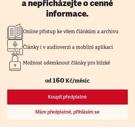
a nepřicházejte o cenné
informace.
Online přístup ke všem článkům a archivu
Články i v audioverzi a mobilní aplikaci
Možnost odemknout články pro blízké
160
od
Kč/měsíc
Koupit předplatné
Mám předplatné, přihlásím se