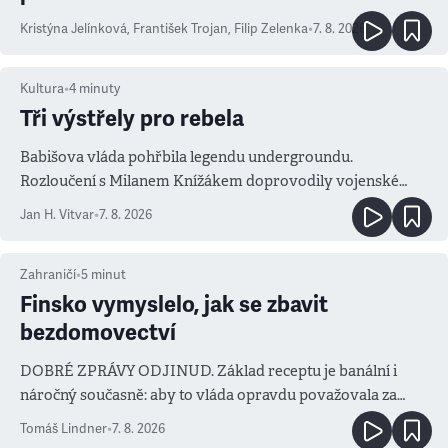
Kristýna Jelínková
,
František Trojan
,
Filip Zelenka
•
7. 8. 2026
Kultura
•
4
minuty
Tři výstřely pro rebela
Babišova vláda pohřbila legendu undergroundu.
Rozloučení s Milanem Knížákem doprovodily vojenské
salvy i kritika pokrokářů
Jan H. Vitvar
•
7. 8. 2026
Zahraničí
•
5
minut
Finsko vymyslelo, jak se zbavit
bezdomovectví
DOBRÉ ZPRÁVY ODJINUD. Základ receptu je banální i
náročný současně: aby to vláda opravdu považovala za
prioritu
Tomáš Lindner
•
7. 8. 2026