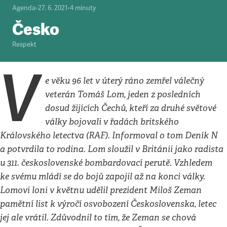
Agenda
•
27. 6. 2021
•
4
minuty
Česko
Respekt
V
e věku 96 let v úterý ráno zemřel válečný
veterán Tomáš Lom, jeden z posledních
dosud žijících Čechů, kteří za druhé světové
války bojovali v řadách britského
Královského letectva (RAF). Informoval o tom Deník N
a potvrdila to rodina. Lom sloužil v Británii jako radista
u 311. československé bombardovací perutě. Vzhledem
ke svému mládí se do bojů zapojil až na konci války.
Lomovi loni v květnu udělil prezident Miloš Zeman
pamětní list k výročí osvobození Československa, letec
jej ale vrátil. Zdůvodnil to tím, že Zeman se chová