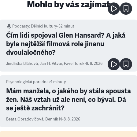
Mohlo by vás zajímat
Podcasty
:
Dělníci kultury
•
52 minut
Čím lidi spojoval Glen Hansard? A jaká
byla nejtěžší filmová role jinanu
dvoulaločného?
Jindřiška Bláhová
,
Jan H. Vitvar
,
Pavel Turek
•
8. 8. 2026
Psychologická poradna
•
4
minuty
Mám manžela, o jakého by stála spousta
žen. Náš vztah už ale není, co býval. Dá
se ještě zachránit?
Beáta Obradovičová
,
Denník N
•
8. 8. 2026