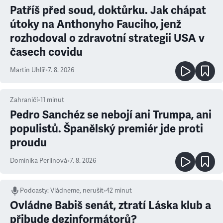
Patříš před soud, doktůrku. Jak chápat
útoky na Anthonyho Fauciho, jenž
rozhodoval o zdravotní strategii USA v
časech covidu
Martin Uhlíř
•
7. 8. 2026
Zahraničí
•
11
minut
Pedro Sanchéz se nebojí ani Trumpa, ani
populistů. Španělský premiér jde proti
proudu
Dominika Perlínová
•
7. 8. 2026
Podcasty
:
Vládneme, nerušit
•
42 minut
Ovládne Babiš senát, ztratí Láska klub a
přibude dezinformátorů?