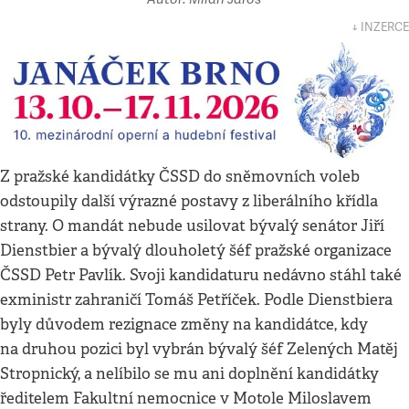
↓ INZERCE
Z pražské kandidátky ČSSD do sněmovních voleb
odstoupily další výrazné postavy z liberálního křídla
strany. O mandát nebude usilovat bývalý senátor Jiří
Dienstbier a bývalý dlouholetý šéf pražské organizace
ČSSD Petr Pavlík. Svoji kandidaturu nedávno stáhl také
exministr zahraničí Tomáš Petříček. Podle Dienstbiera
byly důvodem rezignace změny na kandidátce, kdy
na druhou pozici byl vybrán bývalý šéf Zelených Matěj
Stropnický, a nelíbilo se mu ani doplnění kandidátky
ředitelem Fakultní nemocnice v Motole Miloslavem