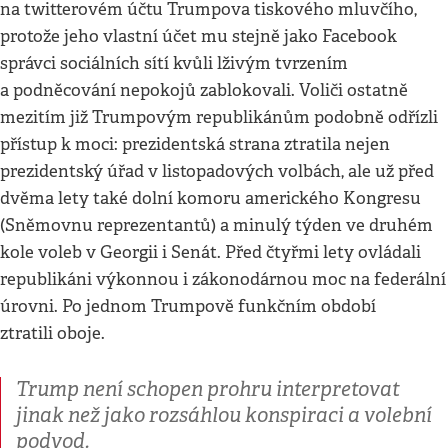
na twitterovém účtu Trumpova tiskového mluvčího,
protože jeho vlastní účet mu stejně jako Facebook
správci sociálních sítí kvůli lživým tvrzením
a podněcování nepokojů zablokovali. Voliči ostatně
mezitím již Trumpovým republikánům podobně odřízli
přístup k moci: prezidentská strana ztratila nejen
prezidentský úřad v listopadových volbách, ale už před
dvěma lety také dolní komoru amerického Kongresu
(Sněmovnu reprezentantů) a minulý týden ve druhém
kole voleb v Georgii i Senát. Před čtyřmi lety ovládali
republikáni výkonnou i zákonodárnou moc na federální
úrovni. Po jednom Trumpově funkčním období
ztratili oboje.
Trump není schopen prohru interpretovat
jinak než jako rozsáhlou konspiraci a volební
podvod.