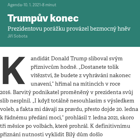
Agenda
•
10. 1. 2021
•
8
minut
Trumpův konec
Prezidentovu porážku provázel bezmocný hněv
Jiří Sobota
K
andidát Donald Trump sliboval svým
příznivcům hodně. „Dostanete tolik
vítězství, že budete z vyhrávání nakonec
unavení,“ hřímal na mítincích v roce
2016. Barvitý podnikatel proměněný v prezidenta svůj
slib nesplnil. „I když totálně nesouhlasím s výsledkem
voleb, a fakta mi dávají za pravdu, přesto dojde 20. ledna
k řádnému předání moci,“ prohlásil 7. ledna 2021, skoro
tři měsíce po volbách, které prohrál. K definitivnímu
přiznání nutnosti vyklidit Bílý dům došlo