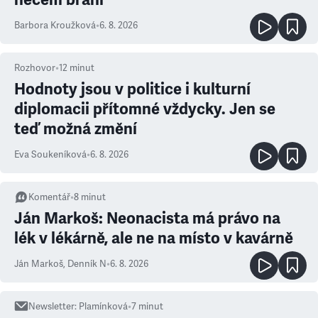
Barbora Kroužková
•
6. 8. 2026
Rozhovor
•
12
minut
Hodnoty jsou v politice i kulturní
diplomacii přítomné vždycky. Jen se
teď možná změní
Eva Soukeníková
•
6. 8. 2026
Komentář
•
8
minut
Ján Markoš: Neonacista má právo na
lék v lékárně, ale ne na místo v kavárně
Ján Markoš
,
Denník N
•
6. 8. 2026
Newsletter
:
Plamínková
•
7
minut