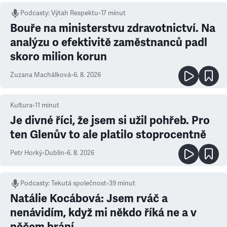
Podcasty
:
Výtah Respektu
•
17 minut
Bouře na ministerstvu zdravotnictví. Na
analýzu o efektivitě zaměstnanců padl
skoro milion korun
Zuzana Machálková
•
6. 8. 2026
Kultura
•
11
minut
Je divné říci, že jsem si užil pohřeb. Pro
ten Glenův to ale platilo stoprocentně
Petr Horký
•
Dublin
•
6. 8. 2026
Podcasty
:
Tekutá společnost
•
39 minut
Natálie Kocábová: Jsem rváč a
nenávidím, když mi někdo říká ne a v
něčem brání