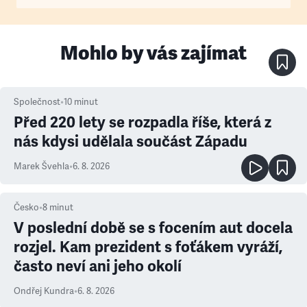
Mohlo by vás zajímat
Společnost
•
10
minut
Před 220 lety se rozpadla říše, která z
nás kdysi udělala součást Západu
Marek Švehla
•
6. 8. 2026
Česko
•
8
minut
V poslední době se s focením aut docela
rozjel. Kam prezident s foťákem vyráží,
často neví ani jeho okolí
Ondřej Kundra
•
6. 8. 2026