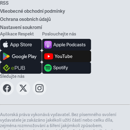
RSS
Všeobecné obchodní podmínky
Ochrana osobních údajů
Nastavení soukromí
Aplikace Respekt
Poslouchejte nás
Sledujte nás
Autorská práva vykonává vydavatel. Bez písemného svolení
vydavatele je zakázáno jakékoli užití částí nebo celku díla,
zejména rozmnožování a šíření jakýmkoli způsobem,