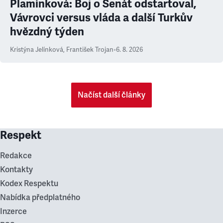
Plamínková: Boj o Senát odstartoval,
Vávrovci versus vláda a další Turkův
hvězdný týden
Kristýna Jelínková
,
František Trojan
•
6. 8. 2026
Načíst další články
Respekt
Redakce
Kontakty
Kodex Respektu
Nabídka předplatného
Inzerce