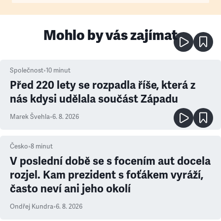
Mohlo by vás zajímat
Společnost
•
10
minut
Před 220 lety se rozpadla říše, která z
nás kdysi udělala součást Západu
Marek Švehla
•
6. 8. 2026
Česko
•
8
minut
V poslední době se s focením aut docela
rozjel. Kam prezident s foťákem vyráží,
často neví ani jeho okolí
Ondřej Kundra
•
6. 8. 2026