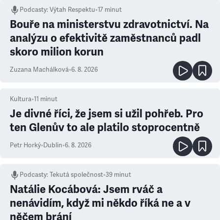
Podcasty
:
Výtah Respektu
•
17 minut
Bouře na ministerstvu zdravotnictví. Na
analýzu o efektivitě zaměstnanců padl
skoro milion korun
Zuzana Machálková
•
6. 8. 2026
Kultura
•
11
minut
Je divné říci, že jsem si užil pohřeb. Pro
ten Glenův to ale platilo stoprocentně
Petr Horký
•
Dublin
•
6. 8. 2026
Podcasty
:
Tekutá společnost
•
39 minut
Natálie Kocábová: Jsem rváč a
nenávidím, když mi někdo říká ne a v
něčem brání