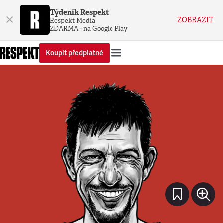
Týdeník Respekt
×
ZOBRAZIT
Respekt Media
ZDARMA - na Google Play
Koupit předplatné