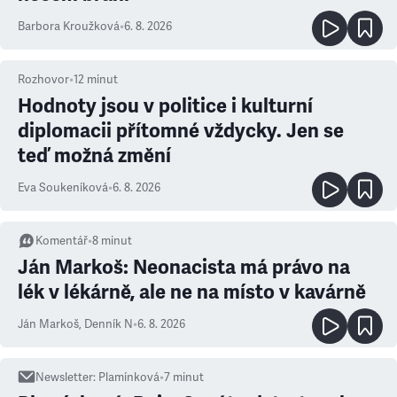
Barbora Kroužková
•
6. 8. 2026
Rozhovor
•
12
minut
Hodnoty jsou v politice i kulturní
diplomacii přítomné vždycky. Jen se
teď možná změní
Eva Soukeníková
•
6. 8. 2026
Komentář
•
8
minut
Ján Markoš: Neonacista má právo na
lék v lékárně, ale ne na místo v kavárně
Ján Markoš
,
Denník N
•
6. 8. 2026
Newsletter
:
Plamínková
•
7
minut