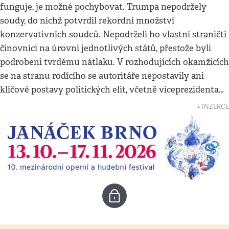
funguje, je možné pochybovat. Trumpa nepodržely
soudy, do nichž potvrdil rekordní množství
konzervativních soudců. Nepodrželi ho vlastní straničtí
činovníci na úrovni jednotlivých států, přestože byli
podrobeni tvrdému nátlaku. V rozhodujících okamžicích
se na stranu rodícího se autoritáře nepostavily ani
klíčové postavy politických elit, včetně viceprezidenta…
↓ INZERCE