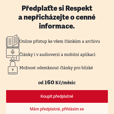
Předplaťte si Respekt
a nepřicházejte o cenné
informace.
Online přístup ke všem článkům a archivu
Články i v audioverzi a mobilní aplikaci
Možnost odemknout články pro blízké
160
od
Kč/měsíc
Koupit předplatné
Mám předplatné, přihlásím se