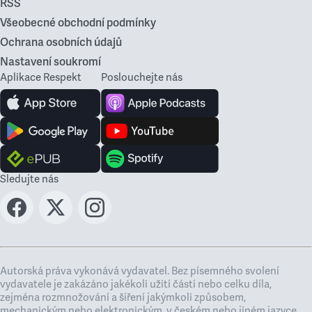
RSS
Všeobecné obchodní podmínky
Ochrana osobních údajů
Nastavení soukromí
Aplikace Respekt
Poslouchejte nás
Sledujte nás
Autorská práva vykonává vydavatel. Bez písemného svolení
vydavatele je zakázáno jakékoli užití částí nebo celku díla,
zejména rozmnožování a šíření jakýmkoli způsobem,
mechanickým nebo elektronickým, v českém nebo jiném jazyce.