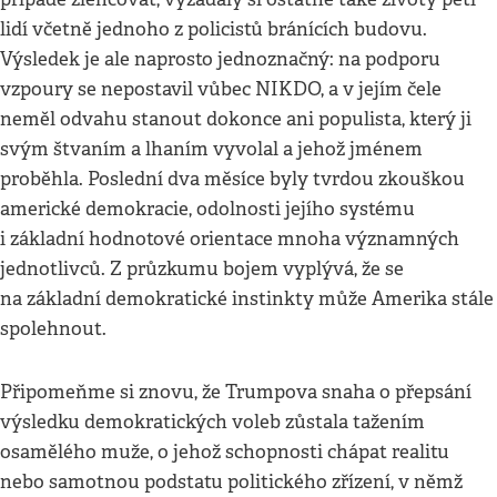
lidí včetně jednoho z policistů bránících budovu.
Výsledek je ale naprosto jednoznačný: na podporu
vzpoury se nepostavil vůbec NIKDO, a v jejím čele
neměl odvahu stanout dokonce ani populista, který ji
svým štvaním a lhaním vyvolal a jehož jménem
proběhla. Poslední dva měsíce byly tvrdou zkouškou
americké demokracie, odolnosti jejího systému
i základní hodnotové orientace mnoha významných
jednotlivců. Z průzkumu bojem vyplývá, že se
na základní demokratické instinkty může Amerika stále
spolehnout.
Připomeňme si znovu, že Trumpova snaha o přepsání
výsledku demokratických voleb zůstala tažením
osamělého muže, o jehož schopnosti chápat realitu
nebo samotnou podstatu politického zřízení, v němž