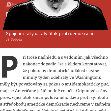
Komentář
•
10. 1. 2021
•
3
minuty
Dopadlo to výborně, jsme
jen trochu v šoku
Spojené státy ustály útok proti demokracii
Jiří Sobota
P
ři troše nadhledu a s vědomím, jak všechno
nakonec dopadlo, lze s klidem konstatovat,
že pokud by dramatické události, jež se
minulý týden odehrály ve Washingtonu,
měly být považovány za pokus o antidemokratický puč,
mají se Američané ještě hodně co učit. Odpudivé scény
provázející útok zmanipulovaného davu proti symbolu
a středobodu americké demokracie nechceme v žádném
případě zlehčovat, vyžádaly si ostatně také životy pěti