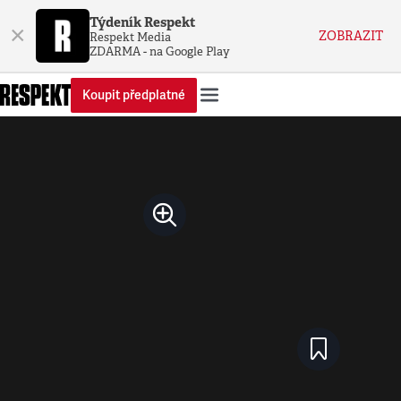
Týdeník Respekt
×
ZOBRAZIT
Respekt Media
ZDARMA - na Google Play
Koupit předplatné