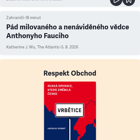
Zahraničí
•
18
minut
Pád milovaného a nenáviděného vědce
Anthonyho Fauciho
Katherine J. Wu
,
The Atlantic
•
5. 8. 2026
Respekt Obchod