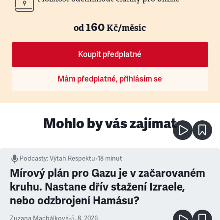
160
od
Kč/měsíc
Koupit předplatné
Mám předplatné, přihlásím se
Mohlo by vás zajímat
Podcasty
:
Výtah Respektu
•
18 minut
Mírový plán pro Gazu je v začarovaném
kruhu. Nastane dřív stažení Izraele,
nebo odzbrojení Hamásu?
Zuzana Machálková
•
5. 8. 2026