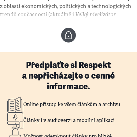
z oblasti ekonomických, politických a technologických
Velký nivelizátor
trendů současnosti (aktuálně i
Předplaťte si Respekt
a nepřicházejte o cenné
informace.
Online přístup ke všem článkům a archivu
Články i v audioverzi a mobilní aplikaci
Možnost odemknout články pro blízké