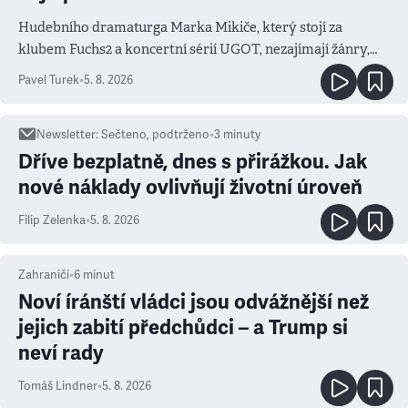
Hudebního dramaturga Marka Mikiče, který stojí za
klubem Fuchs2 a koncertní sérií UGOT, nezajímají žánry,
ale atmosféra
Pavel Turek
•
5. 8. 2026
Newsletter
:
Sečteno, podtrženo
•
3
minuty
Dříve bezplatně, dnes s přirážkou. Jak
nové náklady ovlivňují životní úroveň
Filip Zelenka
•
5. 8. 2026
Zahraničí
•
6
minut
Noví íránští vládci jsou odvážnější než
jejich zabití předchůdci – a Trump si
neví rady
Tomáš Lindner
•
5. 8. 2026