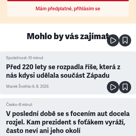
Mám předplatné, přihlásím se
Mohlo by vás zajímat
Společnost
•
10
minut
Před 220 lety se rozpadla říše, která z
nás kdysi udělala součást Západu
Marek Švehla
•
6. 8. 2026
Česko
•
8
minut
V poslední době se s focením aut docela
rozjel. Kam prezident s foťákem vyráží,
často neví ani jeho okolí