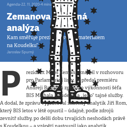
Agenda
•
22. 11. 2020
•
4
minuty
Zemanova důvěrná
analýza
Kam směřuje prezident svým „materiálem
na Koudelku“
Jaroslav Spurný
P
rezident Miloš Zeman oznámil v rozhovoru
pro Parlamentní listy, že předal premiéru
Andreji Babišovi zprávu o výkonnosti šéfa
BIS Michala Koudelky a „jeho“ tajné služby.
A dodal, že zprávu vypracoval zkušený analytik Jiří Rom,
který BIS letos v létě opustil – údajně, podle zdrojů
zevnitř služby, po delší dobu trvajících neshodách právě
s Koudelkou – a vzápětí nastoupil jako analytik