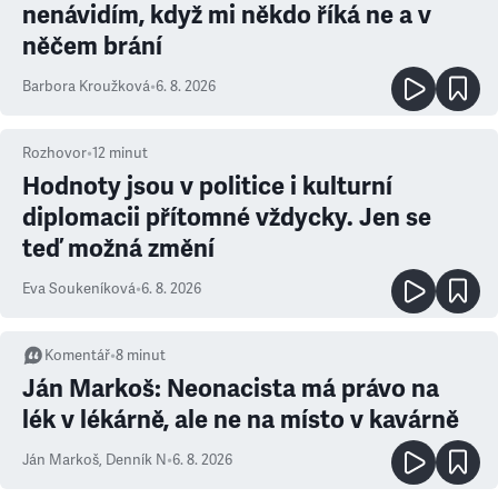
nenávidím, když mi někdo říká ne a v
něčem brání
Barbora Kroužková
•
6. 8. 2026
Rozhovor
•
12
minut
Hodnoty jsou v politice i kulturní
diplomacii přítomné vždycky. Jen se
teď možná změní
Eva Soukeníková
•
6. 8. 2026
Komentář
•
8
minut
Ján Markoš: Neonacista má právo na
lék v lékárně, ale ne na místo v kavárně
Ján Markoš
,
Denník N
•
6. 8. 2026