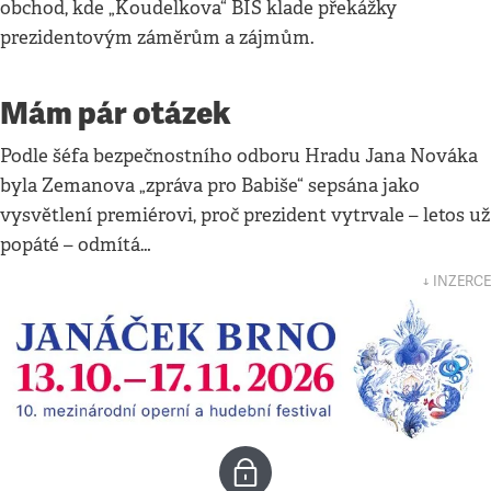
obchod, kde „Koudelkova“ BIS klade překážky
prezidentovým záměrům a zájmům.
Mám pár otázek
Podle šéfa bezpečnostního odboru Hradu Jana Nováka
byla Zemanova „zpráva pro Babiše“ sepsána jako
vysvětlení premiérovi, proč prezident vytrvale – letos už
popáté – odmítá…
↓ INZERCE