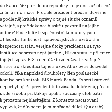
do Kanceláře prezidenta republiky. To je dnes už obecně
známá informace. Proč ale prezident předání důvěrné
a podle něj kritické zprávy o tajné službě oznámil
veřejně, a proč dokonce hlasitě upozornil na jejího
autora? Podle lidí z bezpečnostní komunity jsou
z hlediska funkčnosti zpravodajských služeb a tím
bezpečnosti státu veřejné útoky prezidenta na tyto
instituce naprosto nepřijatelné. „Hlava státu je příjemce
tajných zpráv BIS a nemůže to zneužívat k veřejné
kritice a diskreditaci tajné služby. Ať už by se dozvěděl
cokoli,“ říká například dlouholetý člen poslanecké
komise pro kontrolu BIS Marek Benda. Experti zároveň
nepochybují, že prezident tuto zásadu dobře zná, přesto
už delší dobu praktikuje opak a současný útok patří
k prozatím nejhlasitějším. Z kontextu načasování
vyplývá, že důvodem je mimořádně důležitý a drahý