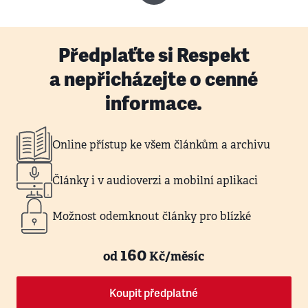
Předplaťte si Respekt
a nepřicházejte o cenné
informace.
Online přístup ke všem článkům a archivu
Články i v audioverzi a mobilní aplikaci
Možnost odemknout články pro blízké
160
od
Kč/měsíc
Koupit předplatné