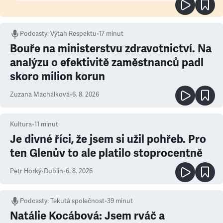
Podcasty
:
Výtah Respektu
•
17 minut
Bouře na ministerstvu zdravotnictví. Na
analýzu o efektivitě zaměstnanců padl
skoro milion korun
Zuzana Machálková
•
6. 8. 2026
Kultura
•
11
minut
Je divné říci, že jsem si užil pohřeb. Pro
ten Glenův to ale platilo stoprocentně
Petr Horký
•
Dublin
•
6. 8. 2026
Podcasty
:
Tekutá společnost
•
39 minut
Natálie Kocábová: Jsem rváč a