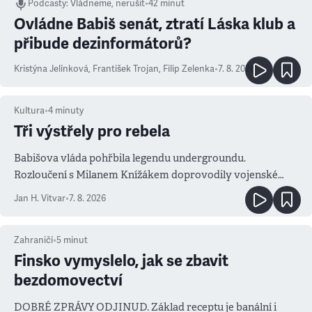
Podcasty
:
Vládneme, nerušit
•
42 minut
Ovládne Babiš senát, ztratí Láska klub a
přibude dezinformátorů?
Kristýna Jelínková
,
František Trojan
,
Filip Zelenka
•
7. 8. 2026
Kultura
•
4
minuty
Tři výstřely pro rebela
Babišova vláda pohřbila legendu undergroundu.
Rozloučení s Milanem Knížákem doprovodily vojenské
salvy i kritika pokrokářů
Jan H. Vitvar
•
7. 8. 2026
Zahraničí
•
5
minut
Finsko vymyslelo, jak se zbavit
bezdomovectví
DOBRÉ ZPRÁVY ODJINUD. Základ receptu je banální i