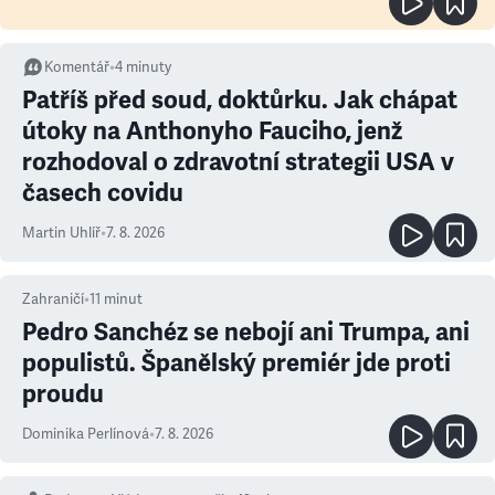
Komentář
•
4
minuty
Patříš před soud, doktůrku. Jak chápat
útoky na Anthonyho Fauciho, jenž
rozhodoval o zdravotní strategii USA v
časech covidu
Martin Uhlíř
•
7. 8. 2026
Zahraničí
•
11
minut
Pedro Sanchéz se nebojí ani Trumpa, ani
populistů. Španělský premiér jde proti
proudu
Dominika Perlínová
•
7. 8. 2026