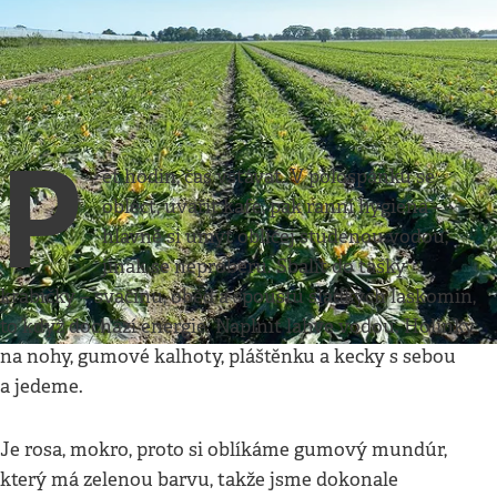
Jeden den v životě
•
26. 7. 2020
•
4
minuty
V polích s cuketou
Bára Molnárová
P
ět hodin, čas vstávat. V polospánku se
obléct, uvařit kafe, pak ranní hygiena –
hlavně si umýt obličej studenou vodou,
jinak se neproberu. Sbalit do tašky
krabičky – svačinu, oběd a spoustu sladkých laskomin,
to když dochází energie. Naplnit lahve vodou. Holínky
na nohy, gumové kalhoty, pláštěnku a kecky s sebou
a jedeme.
Je rosa, mokro, proto si oblíkáme gumový mundúr,
který má zelenou barvu, takže jsme dokonale