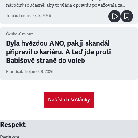
náročný současně: aby to vláda opravdu považovala za
prioritu
Tomáš Lindner
•
7. 8. 2026
Česko
•
6
minut
Byla hvězdou ANO, pak ji skandál
připravil o kariéru. A teď jde proti
Babišově straně do voleb
František Trojan
•
7. 8. 2026
Načíst další články
Respekt
Redakce