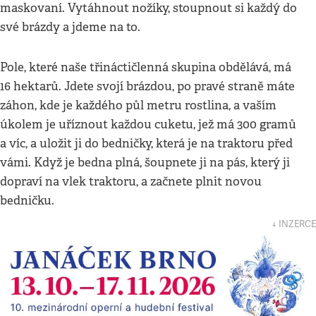
maskovaní. Vytáhnout nožíky, stoupnout si každý do
své brázdy a jdeme na to.
Pole, které naše třináctičlenná skupina obdělává, má
16 hektarů. Jdete svojí brázdou, po pravé straně máte
záhon, kde je každého půl metru rostlina, a vaším
úkolem je uříznout každou cuketu, jež má 300 gramů
a víc, a uložit ji do bedničky, která je na traktoru před
vámi. Když je bedna plná, šoupnete ji na pás, který ji
dopraví na vlek traktoru, a začnete plnit novou
bedničku.
↓ INZERCE