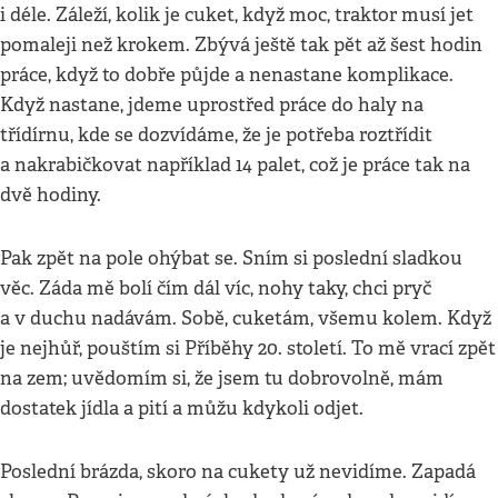
i déle. Záleží, kolik je cuket, když moc, traktor musí jet
pomaleji než krokem. Zbývá ještě tak pět až šest hodin
práce, když to dobře půjde a nenastane komplikace.
Když nastane, jdeme uprostřed práce do haly na
třídírnu, kde se dozvídáme, že je potřeba roztřídit
a nakrabičkovat například 14 palet, což je práce tak na
dvě hodiny.
Pak zpět na pole ohýbat se. Sním si poslední sladkou
věc. Záda mě bolí čím dál víc, nohy taky, chci pryč
a v duchu nadávám. Sobě, cuketám, všemu kolem. Když
je nejhůř, pouštím si Příběhy 20. století. To mě vrací zpět
na zem; uvědomím si, že jsem tu dobrovolně, mám
dostatek jídla a pití a můžu kdykoli odjet.
Poslední brázda, skoro na cukety už nevidíme. Zapadá