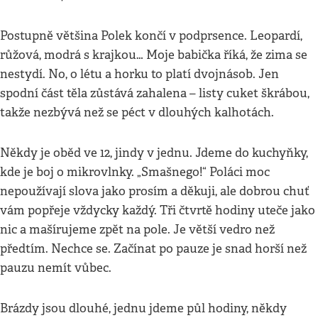
Postupně většina Polek končí v podprsence. Leopardí,
růžová, modrá s krajkou… Moje babička říká, že zima se
nestydí. No, o létu a horku to platí dvojnásob. Jen
spodní část těla zůstává zahalena – listy cuket škrábou,
takže nezbývá než se péct v dlouhých kalhotách.
Někdy je oběd ve 12, jindy v jednu. Jdeme do kuchyňky,
kde je boj o mikrovlnky. „Smašnego!“ Poláci moc
nepoužívají slova jako prosím a děkuji, ale dobrou chuť
vám popřeje vždycky každý. Tři čtvrtě hodiny uteče jako
nic a mašírujeme zpět na pole. Je větší vedro než
předtím. Nechce se. Začínat po pauze je snad horší než
pauzu nemít vůbec.
Brázdy jsou dlouhé, jednu jdeme půl hodiny, někdy