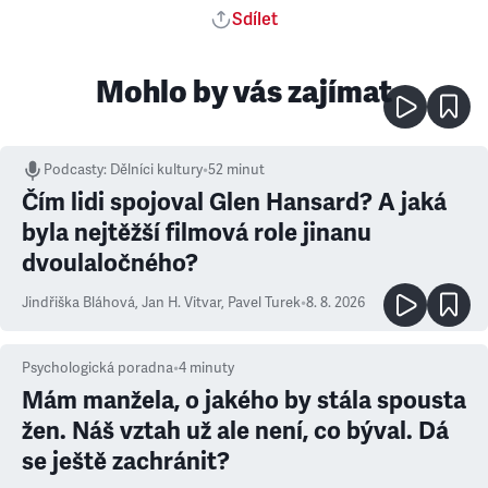
Sdílet
Mohlo by vás zajímat
Podcasty
:
Dělníci kultury
•
52 minut
Čím lidi spojoval Glen Hansard? A jaká
byla nejtěžší filmová role jinanu
dvoulaločného?
Jindřiška Bláhová
,
Jan H. Vitvar
,
Pavel Turek
•
8. 8. 2026
Psychologická poradna
•
4
minuty
Mám manžela, o jakého by stála spousta
žen. Náš vztah už ale není, co býval. Dá
se ještě zachránit?