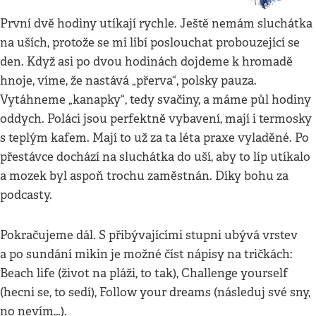
První dvě hodiny utíkají rychle. Ještě nemám sluchátka
na uších, protože se mi líbí poslouchat probouzející se
den. Když asi po dvou hodinách dojdeme k hromadě
hnoje, víme, že nastává „přerva“, polsky pauza.
Vytáhneme „kanapky“, tedy svačiny, a máme půl hodiny
oddych. Poláci jsou perfektně vybavení, mají i termosky
s teplým kafem. Mají to už za ta léta praxe vyladěné. Po
přestávce dochází na sluchátka do uší, aby to líp utíkalo
a mozek byl aspoň trochu zaměstnán. Díky bohu za
podcasty.
Pokračujeme dál. S přibývajícími stupni ubývá vrstev
a po sundání mikin je možné číst nápisy na tričkách:
Beach life (život na pláži, to tak), Challenge yourself
(hecni se, to sedí), Follow your dreams (následuj své sny,
no nevím…).