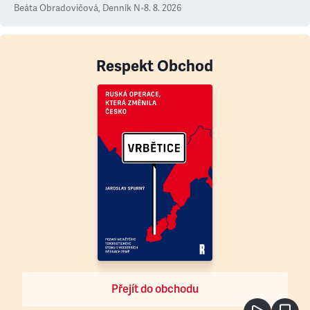
Beáta Obradovičová
,
Denník N
•
8. 8. 2026
Respekt Obchod
Přejít do obchodu