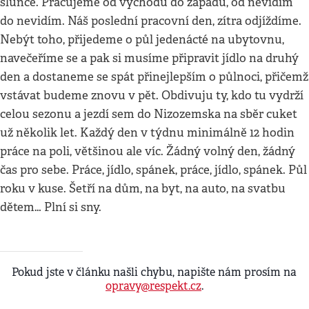
slunce. Pracujeme od východu do západu, od nevidím
do nevidím. Náš poslední pracovní den, zítra odjíždíme.
Nebýt toho, přijedeme o půl jedenácté na ubytovnu,
navečeříme se a pak si musíme připravit jídlo na druhý
den a dostaneme se spát přinejlepším o půlnoci, přičemž
vstávat budeme znovu v pět. Obdivuju ty, kdo tu vydrží
celou sezonu a jezdí sem do Nizozemska na sběr cuket
už několik let. Každý den v týdnu minimálně 12 hodin
práce na poli, většinou ale víc. Žádný volný den, žádný
čas pro sebe. Práce, jídlo, spánek, práce, jídlo, spánek. Půl
roku v kuse. Šetří na dům, na byt, na auto, na svatbu
dětem… Plní si sny.
Pokud jste v článku našli chybu, napište nám prosím na
opravy@respekt.cz
.