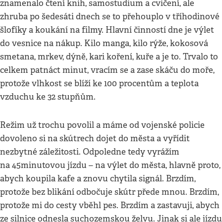
znamenalo čtení knih, samostudium a cvičení, ale
zhruba po šedesáti dnech se to přehouplo v tříhodinové
šlofíky a koukání na filmy. Hlavní činností dne je výlet
do vesnice na nákup. Kilo manga, kilo rýže, kokosová
smetana, mrkev, dýně, kari koření, kuře a je to. Trvalo to
celkem patnáct minut, vracím se a zase skáču do moře,
protože vlhkost se blíží ke 100 procentům a teplota
vzduchu ke 32 stupňům.
Režim už trochu povolil a máme od vojenské policie
dovoleno si na skútrech dojet do města a vyřídit
nezbytné záležitosti. Odpoledne tedy vyrážím
na 45minutovou jízdu – na výlet do města, hlavně proto,
abych koupila kafe a znovu chytila signál. Brzdím,
protože bez blikání odbočuje skútr přede mnou. Brzdím,
protože mi do cesty vběhl pes. Brzdím a zastavuji, abych
ze silnice odnesla suchozemskou želvu. Jinak si ale jízdu