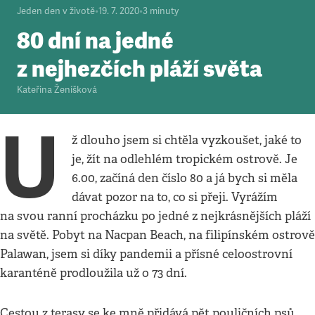
Jeden den v životě
•
19. 7. 2020
•
3
minuty
80 dní na jedné
z nejhezčích pláží světa
Kateřina Ženíšková
U
ž dlouho jsem si chtěla vyzkoušet, jaké to
je, žít na odlehlém tropickém ostrově. Je
6.00, začíná den číslo 80 a já bych si měla
dávat pozor na to, co si přeji. Vyrážím
na svou ranní procházku po jedné z nejkrásnějších pláží
na světě. Pobyt na Nacpan Beach, na filipínském ostrově
Palawan, jsem si díky pandemii a přísné celoostrovní
karanténě prodloužila už o 73 dní.
Cestou z terasy se ke mně přidává pět pouličních psů,