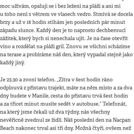
moc užívám, opaluji se i bez ležení na pláži a ani mi
u toho není s větrem ve vlasech vedro. Stmívá se docela
brzy a už v 18 hodin stíhám jen posledních pár minut
západu slunce. Každý den je to naprosto dechberoucí
zážitek, který bych si nenechala ujít. Je na čase otevřít
víno a rozdělat na pláži gril. Znovu se všichni scházíme
na terase a probíráme náš den, který vypadal stejně jako
každý jiný.
Je 23.30 a zvoní telefon. „Zítra v šest hodin ráno
odplouvá z přístavu trajekt, máte na něm místo a za dva
dny budete v Manile, cesta do přístavu trvá šest hodin
a za třicet minut musíte sedět v autobuse.“ Telefonát,
na který jsme čekali už dva týdny, nás všechny
nevěřícně zvednul ze židlí. Náš poslední den na Nacpan
Beach nakonec trval asi tři dny. Možná čtyři, ovšem než