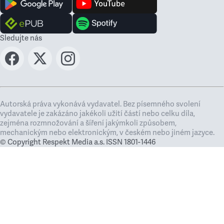
Sledujte nás
Autorská práva vykonává vydavatel. Bez písemného svolení
vydavatele je zakázáno jakékoli užití částí nebo celku díla,
zejména rozmnožování a šíření jakýmkoli způsobem,
mechanickým nebo elektronickým, v českém nebo jiném jazyce.
© Copyright Respekt Media a.s. ISSN 1801-1446