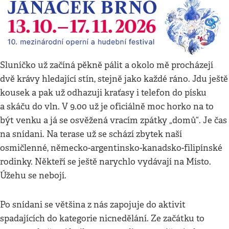
Sluníčko už začíná pěkně pálit a okolo mě procházejí
dvě krávy hledající stín, stejně jako každé ráno. Jdu ještě
kousek a pak už odhazuji kraťasy i telefon do písku
a skáču do vln. V 9.00 už je oficiálně moc horko na to
být venku a já se osvěžená vracím zpátky „domů“. Je čas
na snídani. Na terase už se schází zbytek naší
osmičlenné, německo-argentinsko-kanadsko-filipínské
rodinky. Někteří se ještě narychlo vydávají na Místo.
Úžehu se nebojí.
Po snídani se většina z nás zapojuje do aktivit
spadajících do kategorie nicnedělání. Ze začátku to