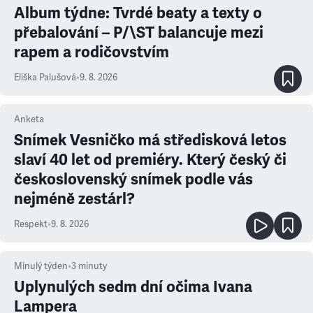
Album týdne: Tvrdé beaty a texty o
přebalování – P/\ST balancuje mezi
rapem a rodičovstvím
Eliška Palušová
•
9. 8. 2026
Anketa
Snímek Vesničko má středisková letos
slaví 40 let od premiéry. Který český či
československý snímek podle vás
nejméně zestárl?
Respekt
•
9. 8. 2026
Minulý týden
•
3
minuty
Uplynulých sedm dní očima Ivana
Lampera