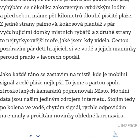
vyhýbám se několika zakotveným rybářským lodím
a před sebou máme pět kilometrů dlouhé písčité pláže.
Z jedné strany palmová, kokosová plantáž s pár
vyčuhujícími domky místních rybářů a z druhé strany
to nejtyrkysovější moře, jaké jsem kdy viděla. Cestou
pozdravím pár dětí hrajících si ve vodě a jejich maminky
peroucí prádlo v lavorech opodál.
Jako každé ráno se zastavím na místě, kde je mobilní
signál z celé pláže nejlepší. To jsme s partou spolu
ztroskotaných kamarádů pojmenovali Místo. Mobilní
data jsou naším jediným zdrojem internetu. Stojím tedy
po kolena ve vodě, chytám signál, rychle odpovídám
na e-maily a pročítám novinky ohledně koronaviru.
↓ INZERCE