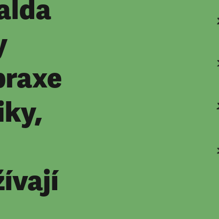
alda
y
praxe
iky,
ívají