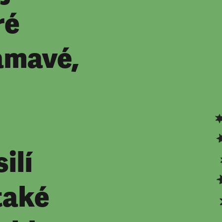
ré
amavé,
ilí
také