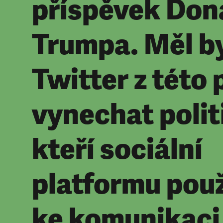
příspěvek Don
Trumpa. Měl b
Twitter z této 
vynechat polit
kteří sociální
platformu použ
ke komunikaci