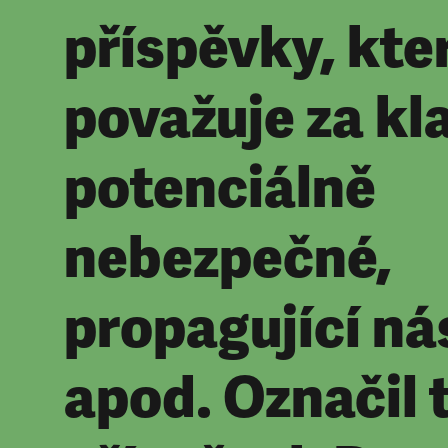
příspěvky, kte
považuje za kl
potenciálně
nebezpečné,
propagující nás
apod. Označil 