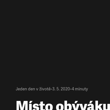
Jeden den v životě
•
3. 5. 2020
•
4
minuty
Místo obývák