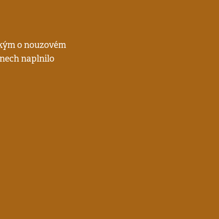
ským o nouzovém
dnech naplnilo