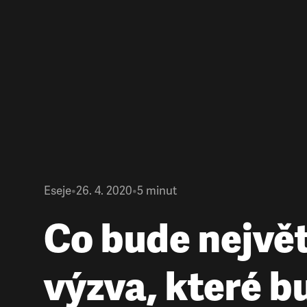
Eseje
•
26. 4. 2020
•
5
minut
Co bude největ
výzva, které b