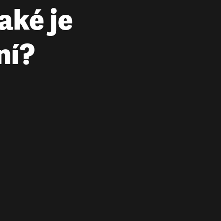
jaké je
ní?