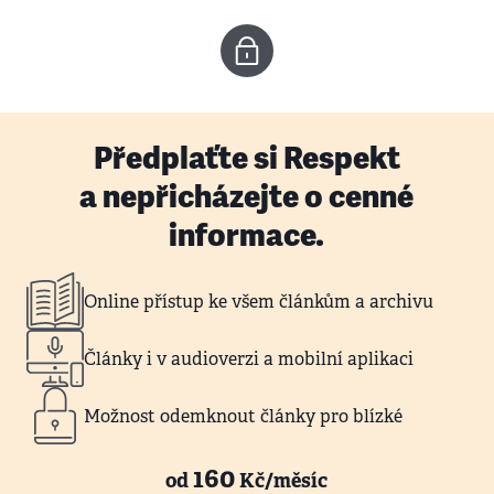
Předplaťte si Respekt
a nepřicházejte o cenné
informace.
Online přístup ke všem článkům a archivu
Články i v audioverzi a mobilní aplikaci
Možnost odemknout články pro blízké
160
od
Kč/měsíc