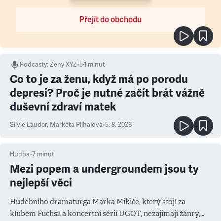
Přejít do obchodu
Podcasty
:
Ženy XYZ
•
54 minut
Co to je za ženu, když má po porodu
depresi? Proč je nutné začít brát vážně
duševní zdraví matek
Silvie Lauder
,
Markéta Plíhalová
•
5. 8. 2026
Hudba
•
7
minut
Mezi popem a undergroundem jsou ty
nejlepší věci
Hudebního dramaturga Marka Mikiče, který stojí za
klubem Fuchs2 a koncertní sérií UGOT, nezajímají žánry,