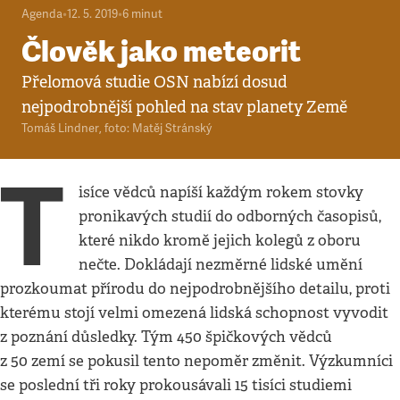
Agenda
•
12. 5. 2019
•
6
minut
Člověk jako meteorit
Přelomová studie OSN nabízí dosud
nejpodrobnější pohled na stav planety Země
Tomáš Lindner
,
foto: Matěj Stránský
T
isíce vědců napíší každým rokem stovky
pronikavých studií do odborných časopisů,
které nikdo kromě jejich kolegů z oboru
nečte. Dokládají nezměrné lidské umění
prozkoumat přírodu do nejpodrobnějšího detailu, proti
kterému stojí velmi omezená lidská schopnost vyvodit
z poznání důsledky. Tým 450 špičkových vědců
z 50 zemí se pokusil tento nepoměr změnit. Výzkumníci
se poslední tři roky prokousávali 15 tisíci studiemi