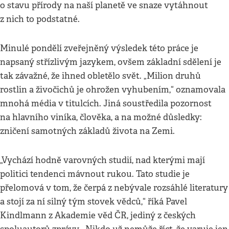
o stavu přírody na naší planetě ve snaze vytáhnout
z nich to podstatné.
Minulé pondělí zveřejněný výsledek této práce je
napsaný střízlivým jazykem, ovšem základní sdělení je
tak závažné, že ihned obletělo svět. „Milion druhů
rostlin a živočichů je ohrožen vyhubením,“ oznamovala
mnohá média v titulcích. Jiná soustředila pozornost
na hlavního viníka, člověka, a na možné důsledky:
zničení samotných základů života na Zemi.
„Vychází hodně varovných studií, nad kterými mají
politici tendenci mávnout rukou. Tato studie je
přelomová v tom, že čerpá z nebývale rozsáhlé literatury
a stojí za ní silný tým stovek vědců,“ říká Pavel
Kindlmann z Akademie věd ČR, jediný z českých