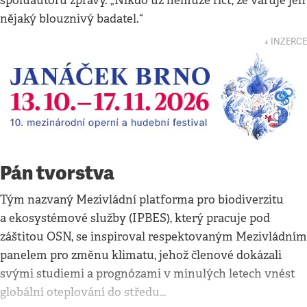
spoluautorů zprávy. „Nikdo už nemůže říct, že varuje jen
nějaký blouznivý badatel.“
↓ INZERCE
Pán tvorstva
Tým nazvaný Mezivládní platforma pro biodiverzitu
a ekosystémové služby (IPBES), který pracuje pod
záštitou OSN, se inspiroval respektovaným Mezivládním
panelem pro změnu klimatu, jehož členové dokázali
svými studiemi a prognózami v minulých letech vnést
globální oteplování do středu…