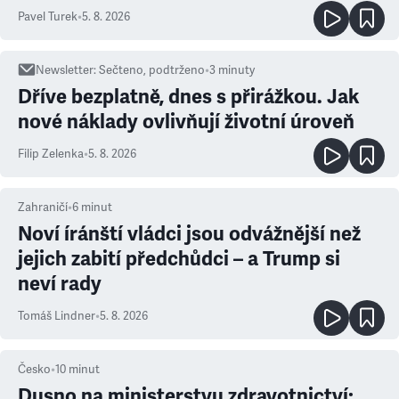
ale atmosféra
Pavel Turek
•
5. 8. 2026
Newsletter
:
Sečteno, podtrženo
•
3
minuty
Dříve bezplatně, dnes s přirážkou. Jak
nové náklady ovlivňují životní úroveň
Filip Zelenka
•
5. 8. 2026
Zahraničí
•
6
minut
Noví íránští vládci jsou odvážnější než
jejich zabití předchůdci – a Trump si
neví rady
Tomáš Lindner
•
5. 8. 2026
Česko
•
10
minut
Dusno na ministerstvu zdravotnictví: