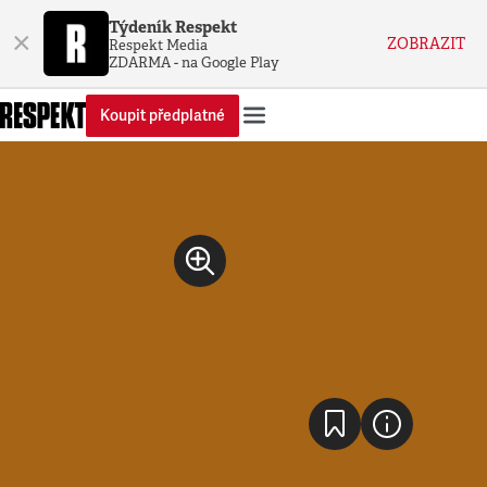
Týdeník Respekt
×
ZOBRAZIT
Respekt Media
ZDARMA - na Google Play
Koupit předplatné