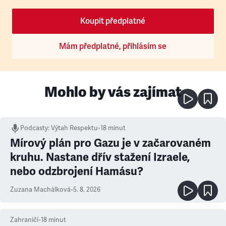
Koupit předplatné
Mám předplatné, přihlásím se
Mohlo by vás zajímat
Podcasty
:
Výtah Respektu
•
18 minut
Mírový plán pro Gazu je v začarovaném
kruhu. Nastane dřív stažení Izraele,
nebo odzbrojení Hamásu?
Zuzana Machálková
•
5. 8. 2026
Zahraničí
•
18
minut