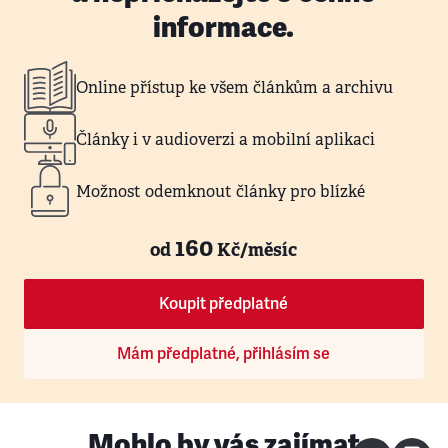
informace.
Online přístup ke všem článkům a archivu
Články i v audioverzi a mobilní aplikaci
Možnost odemknout články pro blízké
160
od
Kč/měsíc
Koupit předplatné
Mám předplatné, přihlásím se
Mohlo by vás zajímat