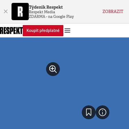
Týdeník Respekt
×
ZOBRAZIT
Respekt Media
ZDARMA - na Google Play
Koupit předplatné