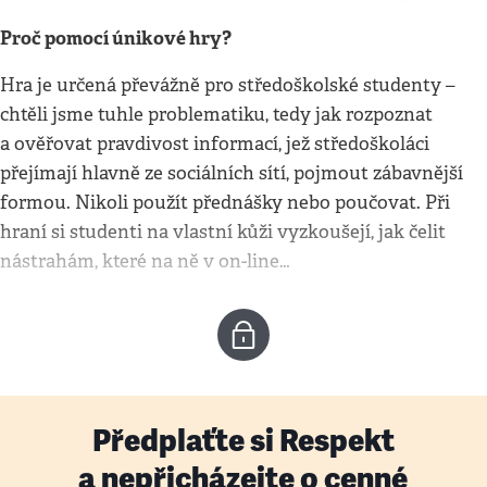
Proč pomocí únikové hry?
Hra je určená převážně pro středoškolské studenty –
chtěli jsme tuhle problematiku, tedy jak rozpoznat
a ověřovat pravdivost informací, jež středoškoláci
přejímají hlavně ze sociálních sítí, pojmout zábavnější
formou. Nikoli použít přednášky nebo poučovat. Při
hraní si studenti na vlastní kůži vyzkoušejí, jak čelit
nástrahám, které na ně v on-line…
Předplaťte si Respekt
a nepřicházejte o cenné