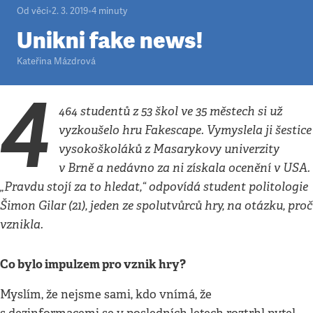
Od věci
•
2. 3. 2019
•
4
minuty
Unikni fake news!
Kateřina Mázdrová
4
464 studentů z 53 škol ve 35 městech si už
vyzkoušelo hru Fakescape. Vymyslela ji šestice
vysokoškoláků z Masarykovy univerzity
v Brně a nedávno za ni získala ocenění v USA.
„Pravdu stojí za to hledat,“ odpovídá student politologie
Šimon Gilar (21), jeden ze spolutvůrců hry, na otázku, proč
vznikla.
Co bylo impulzem pro vznik hry?
Myslím, že nejsme sami, kdo vnímá, že