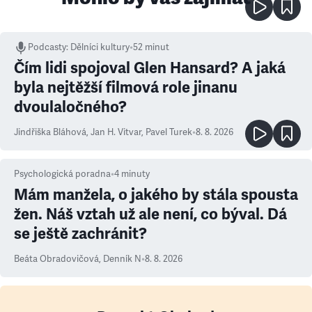
Podcasty
:
Dělníci kultury
•
52 minut
Čím lidi spojoval Glen Hansard? A jaká
byla nejtěžší filmová role jinanu
dvoulaločného?
Jindřiška Bláhová
,
Jan H. Vitvar
,
Pavel Turek
•
8. 8. 2026
Psychologická poradna
•
4
minuty
Mám manžela, o jakého by stála spousta
žen. Náš vztah už ale není, co býval. Dá
se ještě zachránit?
Beáta Obradovičová
,
Denník N
•
8. 8. 2026