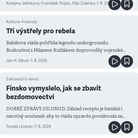
Kristýna Jelínková
,
František Trojan
,
Filip Zelenka
•
7. 8. 2026
Kultura
•
4
minuty
Tři výstřely pro rebela
Babišova vláda pohřbila legendu undergroundu.
Rozloučení s Milanem Knížákem doprovodily vojenské
salvy i kritika pokrokářů
Jan H. Vitvar
•
7. 8. 2026
Zahraničí
•
5
minut
Finsko vymyslelo, jak se zbavit
bezdomovectví
DOBRÉ ZPRÁVY ODJINUD. Základ receptu je banální i
náročný současně: aby to vláda opravdu považovala za
prioritu
Tomáš Lindner
•
7. 8. 2026