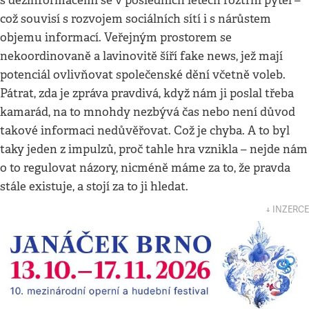
s dezinformacemi se v posledních letech roztrhl pytel –
což souvisí s rozvojem sociálních sítí i s nárůstem
objemu informací. Veřejným prostorem se
nekoordinovaně a lavinovitě šíří fake news, jež mají
potenciál ovlivňovat společenské dění včetně voleb.
Pátrat, zda je zpráva pravdivá, když nám ji poslal třeba
kamarád, na to mnohdy nezbývá čas nebo není důvod
takové informaci nedůvěřovat. Což je chyba. A to byl
taky jeden z impulzů, proč tahle hra vznikla – nejde nám
o to regulovat názory, nicméně máme za to, že pravda
stále existuje, a stojí za to ji hledat.
↓ INZERCE