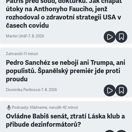
Patříš před soud, doktůrku. Jak chápat
útoky na Anthonyho Fauciho, jenž
rozhodoval o zdravotní strategii USA v
časech covidu
Martin Uhlíř
•
7. 8. 2026
Zahraničí
•
11
minut
Pedro Sanchéz se nebojí ani Trumpa, ani
populistů. Španělský premiér jde proti
proudu
Dominika Perlínová
•
7. 8. 2026
Podcasty
:
Vládneme, nerušit
•
42 minut
Ovládne Babiš senát, ztratí Láska klub a
přibude dezinformátorů?