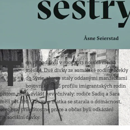
Kultura
•
25. 8. 2018
•
5
minut
Kdy nastal ten okamžik
Norská novinářka Åsne Seierstad napsala
dokumentární román o islámské radikalizaci
Kateřina Čopjaková
T
en případ živil v roce 2013 norská média
měsíce. Dvě dívky ze somálské rodiny utekly
do Sýrie, aby se staly oddanými manželkami
bojovníků IS. Z profilu imigrantských rodin
přitom nějak zvlášť nevyčnívaly: rodiče Sadiq a Sara
měli pět dětí. Zatímco matka se starala o domácnost,
otec bral příležitostné práce a občas byli odkázáni
na sociální dávky.