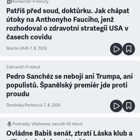
Komentář
•
4
minuty
Patříš před soud, doktůrku. Jak chápat
útoky na Anthonyho Fauciho, jenž
rozhodoval o zdravotní strategii USA v
časech covidu
Martin Uhlíř
•
7. 8. 2026
Zahraničí
•
11
minut
Pedro Sanchéz se nebojí ani Trumpa, ani
populistů. Španělský premiér jde proti
proudu
Dominika Perlínová
•
7. 8. 2026
Podcasty
:
Vládneme, nerušit
•
42 minut
Ovládne Babiš senát, ztratí Láska klub a