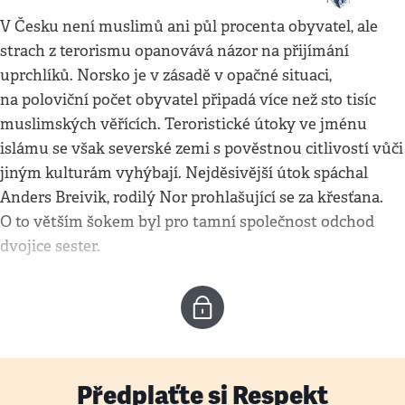
V Česku není muslimů ani půl procenta obyvatel, ale
strach z terorismu opanovává názor na přijímání
uprchlíků. Norsko je v zásadě v opačné situaci,
na poloviční počet obyvatel připadá více než sto tisíc
muslimských věřících. Teroristické útoky ve jménu
islámu se však severské zemi s pověstnou citlivostí vůči
jiným kulturám vyhýbají. Nejděsivější útok spáchal
Anders Breivik, rodilý Nor prohlašující se za křesťana.
O to větším šokem byl pro tamní společnost odchod
dvojice sester.
Předplaťte si Respekt