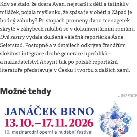
Kdy se stalo, že dcera Ayan, nejstarší z dětí a tatínkův
miláček, pojala myšlenku, že spása je v oběti a Západ je
hodný záhuby? Po stopách proměny dvou teenagerek
skryté v záhybech nikábů se v dokumentárním románu
Dvě sestry
vydala zkušená válečná reportérka Åsne
Seierstad. Postupně a v detailech odkrývá čtenářům
složitost integrace druhé generace uprchlíků -
a nakladatelství Absynt tak po polské reportážní
literatuře představuje v Česku i tvorbu z dalších zemí.
Možné tehdy
↓ INZERCE