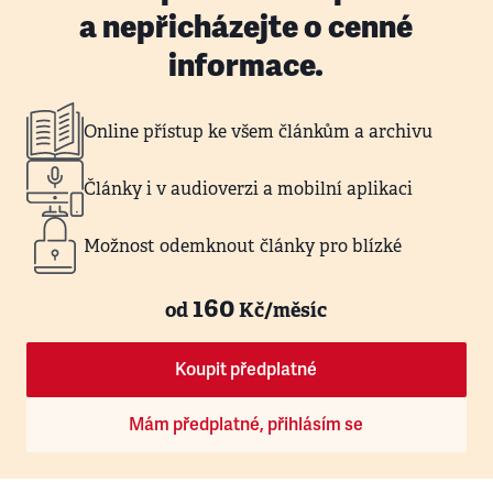
a nepřicházejte o cenné
informace.
Online přístup ke všem článkům a archivu
Články i v audioverzi a mobilní aplikaci
Možnost odemknout články pro blízké
160
od
Kč/měsíc
Koupit předplatné
Mám předplatné, přihlásím se