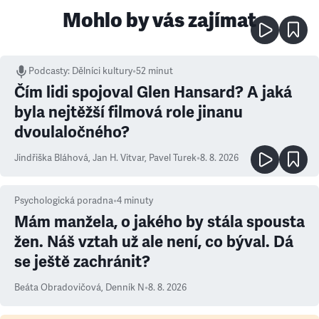
Mohlo by vás zajímat
Podcasty
:
Dělníci kultury
•
52 minut
Čím lidi spojoval Glen Hansard? A jaká
byla nejtěžší filmová role jinanu
dvoulaločného?
Jindřiška Bláhová
,
Jan H. Vitvar
,
Pavel Turek
•
8. 8. 2026
Psychologická poradna
•
4
minuty
Mám manžela, o jakého by stála spousta
žen. Náš vztah už ale není, co býval. Dá
se ještě zachránit?
Beáta Obradovičová
,
Denník N
•
8. 8. 2026