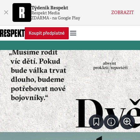
Týdeník Respekt
×
ZOBRAZIT
Respekt Media
ZDARMA - na Google Play
Koupit předplatné