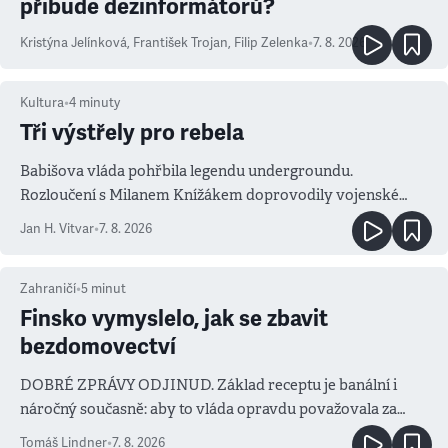
přibude dezinformátorů?
Kristýna Jelínková
,
František Trojan
,
Filip Zelenka
•
7. 8. 2026
Kultura
•
4
minuty
Tři výstřely pro rebela
Babišova vláda pohřbila legendu undergroundu.
Rozloučení s Milanem Knížákem doprovodily vojenské
salvy i kritika pokrokářů
Jan H. Vitvar
•
7. 8. 2026
Zahraničí
•
5
minut
Finsko vymyslelo, jak se zbavit
bezdomovectví
DOBRÉ ZPRÁVY ODJINUD. Základ receptu je banální i
náročný současně: aby to vláda opravdu považovala za
prioritu
Tomáš Lindner
•
7. 8. 2026