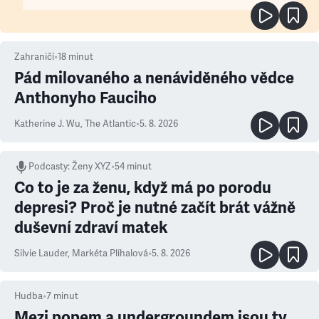
Zahraničí
•
18
minut
Pád milovaného a nenáviděného vědce
Anthonyho Fauciho
Katherine J. Wu
,
The Atlantic
•
5. 8. 2026
Podcasty
:
Ženy XYZ
•
54 minut
Co to je za ženu, když má po porodu
depresi? Proč je nutné začít brát vážně
duševní zdraví matek
Silvie Lauder
,
Markéta Plíhalová
•
5. 8. 2026
Hudba
•
7
minut
Mezi popem a undergroundem jsou ty