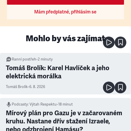
Mám předplatné, přihlásím se
Mohlo by vás zajímat
Ranní postřeh
•
2
minuty
Tomáš Brolík: Karel Havlíček a jeho
elektrická morálka
Tomáš Brolík
•
6. 8. 2026
Podcasty
:
Výtah Respektu
•
18 minut
Mírový plán pro Gazu je v začarovaném
kruhu. Nastane dřív stažení Izraele,
nebo odzbrojení Hamásu?