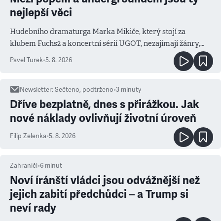
nejlepší věci
Hudebního dramaturga Marka Mikiče, který stojí za
klubem Fuchs2 a koncertní sérií UGOT, nezajímají žánry,
ale atmosféra
Pavel Turek
•
5. 8. 2026
Newsletter
:
Sečteno, podtrženo
•
3
minuty
Dříve bezplatně, dnes s přirážkou. Jak
nové náklady ovlivňují životní úroveň
Filip Zelenka
•
5. 8. 2026
Zahraničí
•
6
minut
Noví íránští vládci jsou odvážnější než
jejich zabití předchůdci – a Trump si
neví rady