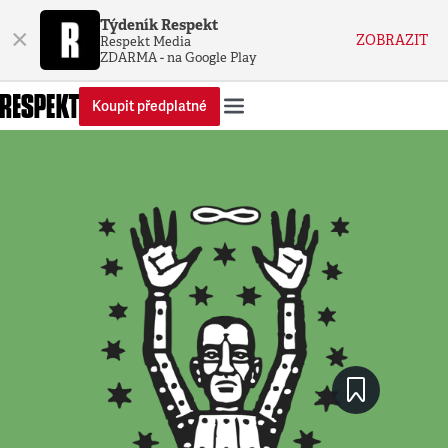
Týdeník Respekt
×
ZOBRAZIT
Respekt Media
ZDARMA - na Google Play
Koupit předplatné