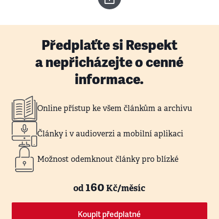
Předplaťte si Respekt
a nepřicházejte o cenné
informace.
Online přístup ke všem článkům a archivu
Články i v audioverzi a mobilní aplikaci
Možnost odemknout články pro blízké
160
od
Kč/měsíc
Koupit předplatné