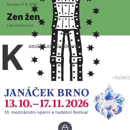
Komiks
•
11. 8. 2018
Zen žen
Lela Geislerová
K
omiks Lely Geislerové
↓ INZERCE