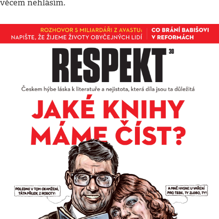
věcem nehlásím.