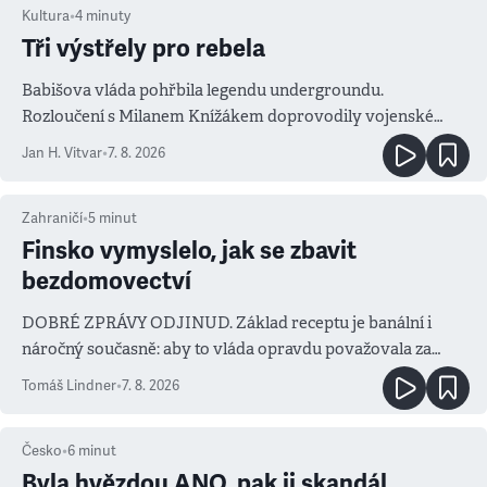
Kultura
•
4
minuty
Tři výstřely pro rebela
Babišova vláda pohřbila legendu undergroundu.
Rozloučení s Milanem Knížákem doprovodily vojenské
salvy i kritika pokrokářů
Jan H. Vitvar
•
7. 8. 2026
Zahraničí
•
5
minut
Finsko vymyslelo, jak se zbavit
bezdomovectví
DOBRÉ ZPRÁVY ODJINUD. Základ receptu je banální i
náročný současně: aby to vláda opravdu považovala za
prioritu
Tomáš Lindner
•
7. 8. 2026
Česko
•
6
minut
Byla hvězdou ANO, pak ji skandál