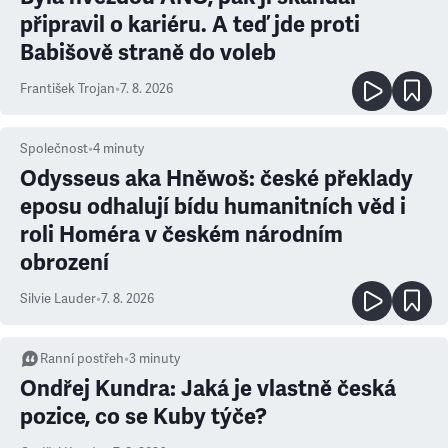
připravil o kariéru. A teď jde proti
Babišově straně do voleb
František Trojan
•
7. 8. 2026
Společnost
•
4
minuty
Odysseus aka Hněwoš: české překlady
eposu odhalují bídu humanitních věd i
roli Homéra v českém národním
obrození
Silvie Lauder
•
7. 8. 2026
Ranní postřeh
•
3
minuty
Ondřej Kundra: Jaká je vlastně česká
pozice, co se Kuby týče?