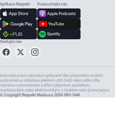
Aplikace Respekt
Poslouchejte nás
Sledujte nás
Autorská práva vykonává vydavatel. Bez písemného svolení
vydavatele je zakázáno jakékoli užití částí nebo celku díla,
zejména rozmnožování a šíření jakýmkoli způsobem,
mechanickým nebo elektronickým, v českém nebo jiném jazyce.
© Copyright Respekt Media a.s. ISSN 1801-1446