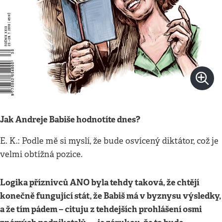
Jak Andreje Babiše hodnotíte dnes?
E. K.: Podle mě si myslí, že bude osvícený diktátor, což je
velmi obtížná pozice.
Logika příznivců ANO byla tehdy taková, že chtějí
konečně fungující stát, že Babiš má v byznysu výsledky,
a že tím pádem – cituju z tehdejších prohlášení osmi