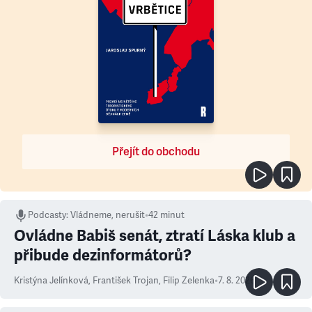
Přejít do obchodu
Podcasty
:
Vládneme, nerušit
•
42 minut
Ovládne Babiš senát, ztratí Láska klub a
přibude dezinformátorů?
Kristýna Jelínková
,
František Trojan
,
Filip Zelenka
•
7. 8. 2026