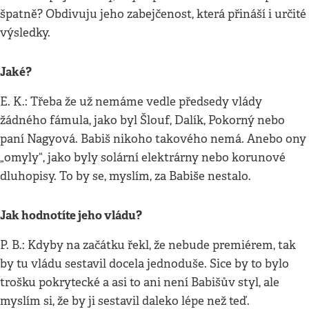
špatně? Obdivuju jeho zabejčenost, která přináší i určité
výsledky.
Jaké?
E. K.: Třeba že už nemáme vedle předsedy vlády
žádného fámula, jako byl Šlouf, Dalík, Pokorný nebo
paní Nagyová. Babiš nikoho takového nemá. Anebo ony
„omyly“, jako byly solární elektrárny nebo korunové
dluhopisy. To by se, myslím, za Babiše nestalo.
Jak hodnotíte jeho vládu?
P. B.: Kdyby na začátku řekl, že nebude premiérem, tak
by tu vládu sestavil docela jednoduše. Sice by to bylo
trošku pokrytecké a asi to ani není Babišův styl, ale
myslím si, že by ji sestavil daleko lépe než teď.