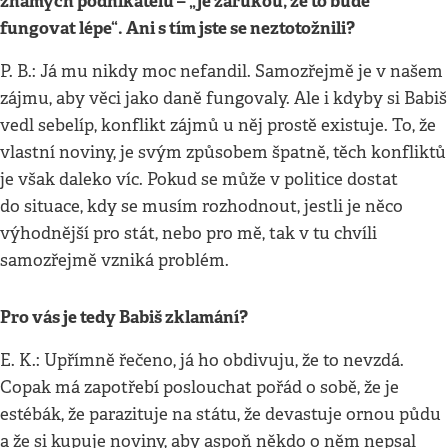
známých podnikatelů – „je zárukou, že to bude
fungovat lépe“. Ani s tím jste se neztotožnili?
P. B.: Já mu nikdy moc nefandil. Samozřejmě je v našem
zájmu, aby věci jako daně fungovaly. Ale i kdyby si Babiš
vedl sebelíp, konflikt zájmů u něj prostě existuje. To, že
vlastní noviny, je svým způsobem špatně, těch konfliktů
je však daleko víc. Pokud se může v politice dostat
do situace, kdy se musím rozhodnout, jestli je něco
výhodnější pro stát, nebo pro mě, tak v tu chvíli
samozřejmě vzniká problém.
Pro vás je tedy Babiš zklamání?
E. K.: Upřímně řečeno, já ho obdivuju, že to nevzdá.
Copak má zapotřebí poslouchat pořád o sobě, že je
estébák, že parazituje na státu, že devastuje ornou půdu
a že si kupuje noviny, aby aspoň někdo o něm nepsal