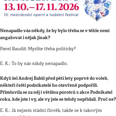
Nenapadlo vás někdy, že by bylo třeba se v téhle zemi
angažovat i nějak jinak?
Pavel Baudiš: Myslíte třeba politicky?
E. K.: To by nás nikdy nenapadlo.
Když šel Andrej Babiš před pěti lety poprvé do voleb,
někteří čeští podnikatelé ho otevřeně podpořili.
Přimluvila se za něj i většina porotců z akce Podnikatel
roku, kde jste i vy, ale vy jste se tehdy nepřidali. Proč ne?
E. K.: Já nejsem stádní člověk, takže se k takovým