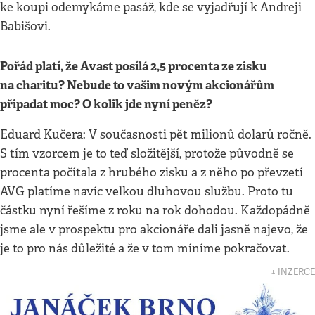
ke koupi odemykáme pasáž, kde se vyjadřují k Andreji
Babišovi.
Pořád platí, že Avast posílá 2,5 procenta ze zisku
na charitu? Nebude to vašim novým akcionářům
připadat moc? O kolik jde nyní peněz?
Eduard Kučera: V současnosti pět milionů dolarů ročně.
S tím vzorcem je to teď složitější, protože původně se
procenta počítala z hrubého zisku a z něho po převzetí
AVG platíme navíc velkou dluhovou službu. Proto tu
částku nyní řešíme z roku na rok dohodou. Každopádně
jsme ale v prospektu pro akcionáře dali jasně najevo, že
je to pro nás důležité a že v tom míníme pokračovat.
↓ INZERCE