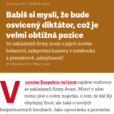
Rozhovor
•
21. 7. 2018
•
15
minut
Babiš si myslí, že bude
osvícený diktátor, což je
velmi obtížná pozice
Se zakladateli firmy Avast o jejich novém
bohatství, zalepování kamery v notebooku
a premiérově „zabejčenosti“
Jiří Nádoba
,
foto: Milan Jaroš
V
novém Respektu 30/2018
najdete rozhovor
se zakladateli firmy Avast. Mluví v něm
mimo jiné o svém majetku, o tom, že dál žijí
obyčejný život, ale také o nových
bezpečnostních hrozbách. Jako upoutávku a pozvánku