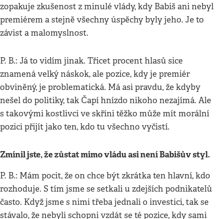
zopakuje zkušenost z minulé vlády, kdy Babiš ani nebyl
premiérem a stejně všechny úspěchy byly jeho. Je to
závist a malomyslnost.
P. B.: Já to vidím jinak. Třicet procent hlasů sice
znamená velký náskok, ale pozice, kdy je premiér
obviněný, je problematická. Má asi pravdu, že kdyby
nešel do politiky, tak Čapí hnízdo nikoho nezajímá. Ale
s takovými kostlivci ve skříni těžko může mít morální
pozici přijít jako ten, kdo tu všechno vyčistí.
Zmínil jste, že zůstat mimo vládu asi není Babišův styl.
P. B.: Mám pocit, že on chce být zkrátka ten hlavní, kdo
rozhoduje. S tím jsme se setkali u zdejších podnikatelů
často. Když jsme s nimi třeba jednali o investici, tak se
stávalo, že nebyli schopni vzdát se té pozice, kdy sami