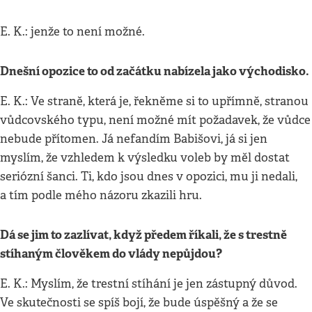
E. K.: jenže to není možné.
Dnešní opozice to od začátku nabízela jako východisko.
E. K.: Ve straně, která je, řekněme si to upřímně, stranou
vůdcovského typu, není možné mít požadavek, že vůdce
nebude přítomen. Já nefandím Babišovi, já si jen
myslím, že vzhledem k výsledku voleb by měl dostat
seriózní šanci. Ti, kdo jsou dnes v opozici, mu ji nedali,
a tím podle mého názoru zkazili hru.
Dá se jim to zazlívat, když předem říkali, že s trestně
stíhaným člověkem do vlády nepůjdou?
E. K.: Myslím, že trestní stíhání je jen zástupný důvod.
Ve skutečnosti se spíš bojí, že bude úspěšný a že se