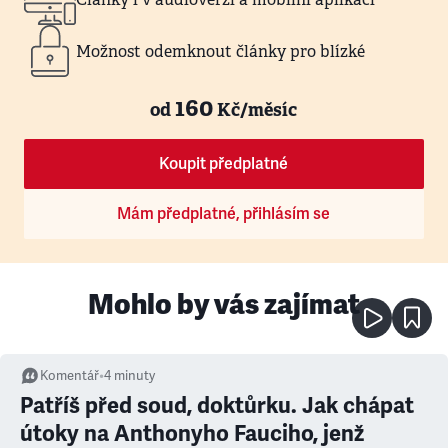
Možnost odemknout články pro blízké
160
od
Kč/měsíc
Koupit předplatné
Mám předplatné, přihlásím se
Mohlo by vás zajímat
Komentář
•
4
minuty
Patříš před soud, doktůrku. Jak chápat
útoky na Anthonyho Fauciho, jenž