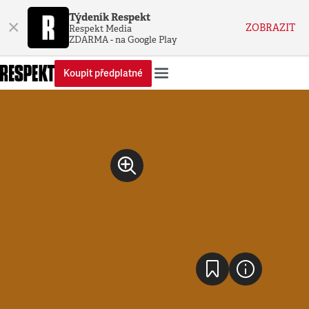
Týdeník Respekt
×
ZOBRAZIT
Respekt Media
ZDARMA - na Google Play
Koupit předplatné