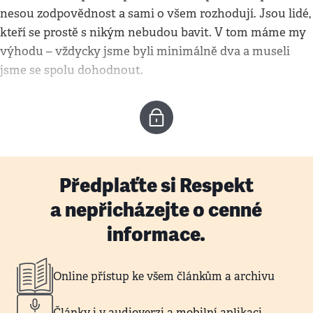
nesou zodpovědnost a sami o všem rozhodují. Jsou lidé,
kteří se prostě s nikým nebudou bavit. V tom máme my
výhodu – vždycky jsme byli minimálně dva a museli
jsme se spolu dohodnout.
Předplaťte si Respekt
a nepřicházejte o cenné
informace.
Online přístup ke všem článkům a archivu
Články i v audioverzi a mobilní aplikaci