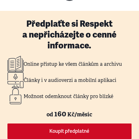
Předplaťte si Respekt
a nepřicházejte o cenné
informace.
Online přístup ke všem článkům a archivu
Články i v audioverzi a mobilní aplikaci
Možnost odemknout články pro blízké
160
od
Kč/měsíc
Koupit předplatné