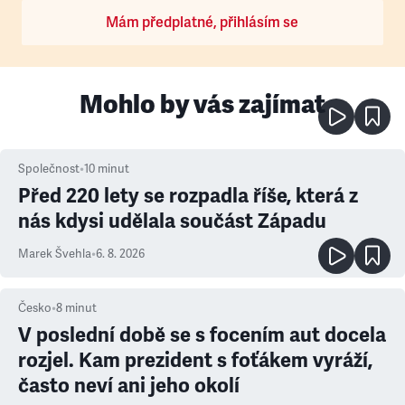
Mám předplatné, přihlásím se
Mohlo by vás zajímat
Společnost
•
10
minut
Před 220 lety se rozpadla říše, která z
nás kdysi udělala součást Západu
Marek Švehla
•
6. 8. 2026
Česko
•
8
minut
V poslední době se s focením aut docela
rozjel. Kam prezident s foťákem vyráží,
často neví ani jeho okolí