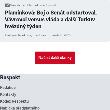
Newsletter
:
Plamínková
•
7
minut
Plamínková: Boj o Senát odstartoval,
Vávrovci versus vláda a další Turkův
hvězdný týden
Kristýna Jelínková
,
František Trojan
•
6. 8. 2026
Načíst další články
Respekt
Redakce
Kontakty
Kodex Respektu
Nabídka předplatného