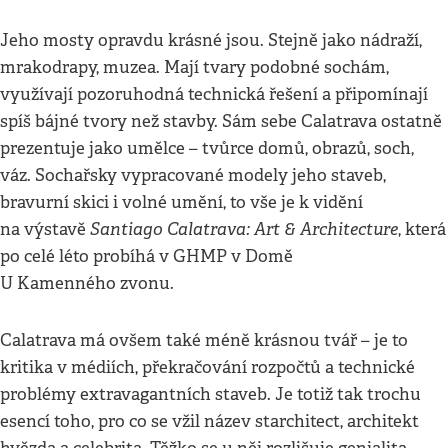
Jeho mosty opravdu krásné jsou. Stejně jako nádraží,
mrakodrapy, muzea. Mají tvary podobné sochám,
využívají pozoruhodná technická řešení a připomínají
spíš bájné tvory než stavby. Sám sebe Calatrava ostatně
prezentuje jako umělce – tvůrce domů, obrazů, soch,
váz. Sochařsky vypracované modely jeho staveb,
bravurní skici i volné umění, to vše je k vidění
Santiago Calatrava: Art & Architecture
na výstavě
, která
po celé léto probíhá v GHMP v Domě
U Kamenného zvonu.
Calatrava má ovšem také méně krásnou tvář – je to
kritika v médiích, překračování rozpočtů a technické
problémy extravagantních staveb. Je totiž tak trochu
esencí toho, pro co se vžil název starchitect, architekt