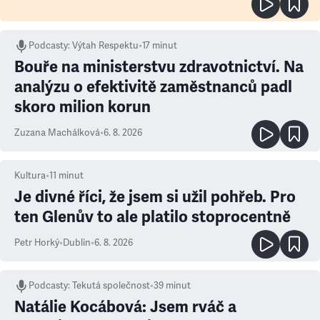
Podcasty
:
Výtah Respektu
•
17 minut
Bouře na ministerstvu zdravotnictví. Na
analýzu o efektivitě zaměstnanců padl
skoro milion korun
Zuzana Machálková
•
6. 8. 2026
Kultura
•
11
minut
Je divné říci, že jsem si užil pohřeb. Pro
ten Glenův to ale platilo stoprocentně
Petr Horký
•
Dublin
•
6. 8. 2026
Podcasty
:
Tekutá společnost
•
39 minut
Natálie Kocábová: Jsem rváč a