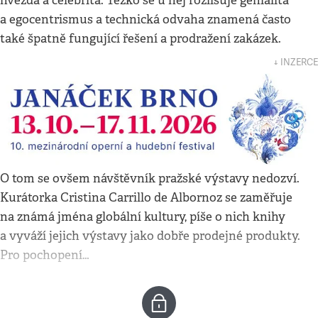
hvězda a celebrita. Těžko se u něj rozlišuje genialita
a egocentrismus a technická odvaha znamená často
také špatně fungující řešení a prodražení zakázek.
↓ INZERCE
O tom se ovšem návštěvník pražské výstavy nedozví.
Kurátorka Cristina Carrillo de Albornoz se zaměřuje
na známá jména globální kultury, píše o nich knihy
a vyváží jejich výstavy jako dobře prodejné produkty.
Pro pochopení…