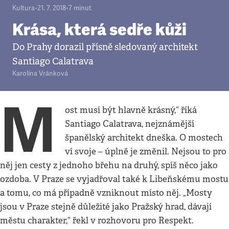
Kultura
•
21. 7. 2018
•
7
minut
Krása, která sedře kůži
Do Prahy dorazil přísně sledovaný architekt
Santiago Calatrava
Karolína Vránková
M
ost musí být hlavně krásný,“ říká
Santiago Calatrava, nejznámější
španělský architekt dneška. O mostech
ví svoje – úplně je změnil. Nejsou to pro
něj jen cesty z jednoho břehu na druhý, spíš něco jako
ozdoba. V Praze se vyjadřoval také k Libeňskému mostu
a tomu, co má případně vzniknout místo něj. „Mosty
jsou v Praze stejně důležité jako Pražský hrad, dávají
městu charakter,“ řekl v rozhovoru pro Respekt.