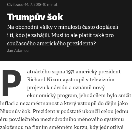
Civilizace
•
14. 7. 2018
•
10
minut
Trumpův šok
Na obchodní války v minulosti často dopláceli
i ti, kdo je zahájili. Musí to ale platit také pro
současného amerického prezidenta?
Jan Adamec
P
atnáctého srpna 1971 americký prezident
Richard Nixon vystoupil v televizním
projevu k národu a oznámil nový
ekonomický program, jehož cílem bylo snížit
inflaci a nezaměstnanost a který vstoupil do dějin jako
Nixonův šok. Prezident v podstatě ukončil celou jednu
éru poválečného mezinárodního měnového systému
založenou na fixním směnném kurzu, kdy jednotlivé