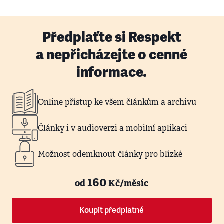
Předplaťte si Respekt
a nepřicházejte o cenné
informace.
Online přístup ke všem článkům a archivu
Články i v audioverzi a mobilní aplikaci
Možnost odemknout články pro blízké
160
od
Kč/měsíc
Koupit předplatné