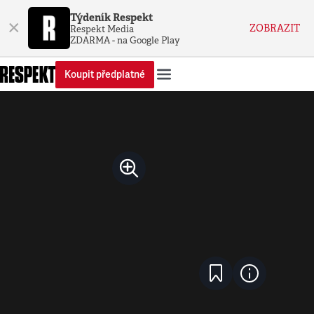
Týdeník Respekt
×
ZOBRAZIT
Respekt Media
ZDARMA - na Google Play
Koupit předplatné