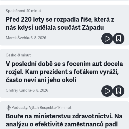
Společnost
•
10
minut
Před 220 lety se rozpadla říše, která z
nás kdysi udělala součást Západu
Marek Švehla
•
6. 8. 2026
Česko
•
8
minut
V poslední době se s focením aut docela
rozjel. Kam prezident s foťákem vyráží,
často neví ani jeho okolí
Ondřej Kundra
•
6. 8. 2026
Podcasty
:
Výtah Respektu
•
17 minut
Bouře na ministerstvu zdravotnictví. Na
analýzu o efektivitě zaměstnanců padl