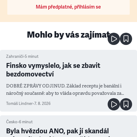
Mám předplatné, přihlásím se
Mohlo by vás zajímat
Zahraničí
•
5
minut
Finsko vymyslelo, jak se zbavit
bezdomovectví
DOBRÉ ZPRÁVY ODJINUD. Základ receptu je banální i
náročný současně: aby to vláda opravdu považovala za
prioritu
Tomáš Lindner
•
7. 8. 2026
Česko
•
6
minut
Byla hvězdou ANO, pak jí skandál