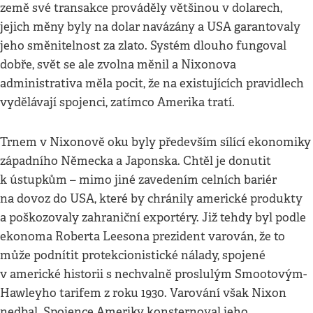
země své transakce prováděly většinou v dolarech,
jejich měny byly na dolar navázány a USA garantovaly
jeho směnitelnost za zlato. Systém dlouho fungoval
dobře, svět se ale zvolna měnil a Nixonova
administrativa měla pocit, že na existujících pravidlech
vydělávají spojenci, zatímco Amerika tratí.
Trnem v Nixonově oku byly především sílící ekonomiky
západního Německa a Japonska. Chtěl je donutit
k ústupkům – mimo jiné zavedením celních bariér
na dovoz do USA, které by chránily americké produkty
a poškozovaly zahraniční exportéry. Již tehdy byl podle
ekonoma Roberta Leesona prezident varován, že to
může podnítit protekcionistické nálady, spojené
v americké historii s nechvalně proslulým Smootovým-
Hawleyho tarifem z roku 1930. Varování však Nixon
nedbal. Spojence Ameriky konsternoval jeho