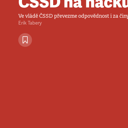
ČSSD na háčk
Ve vládě ČSSD převezme odpovědnost i za či
Erik Tabery