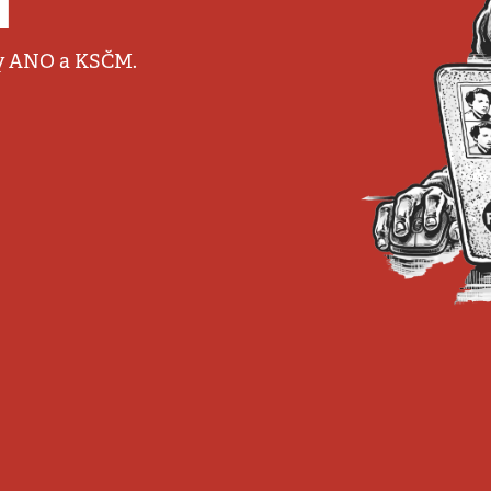
u
ny ANO a KSČM.