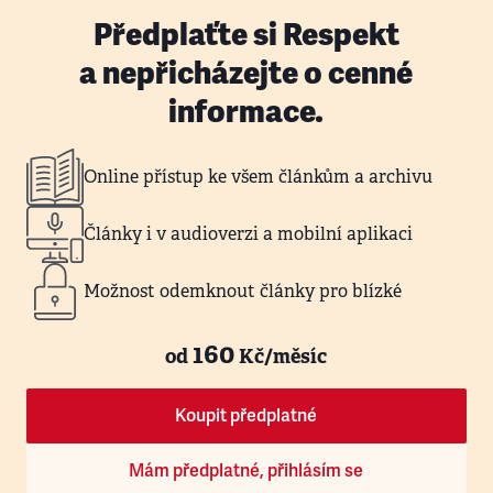
Předplaťte si Respekt
a nepřicházejte o cenné
informace.
Online přístup ke všem článkům a archivu
Články i v audioverzi a mobilní aplikaci
Možnost odemknout články pro blízké
160
od
Kč/měsíc
Koupit předplatné
Mám předplatné, přihlásím se