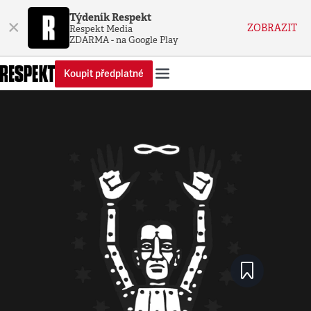
Týdeník Respekt
×
ZOBRAZIT
Respekt Media
ZDARMA - na Google Play
Koupit předplatné