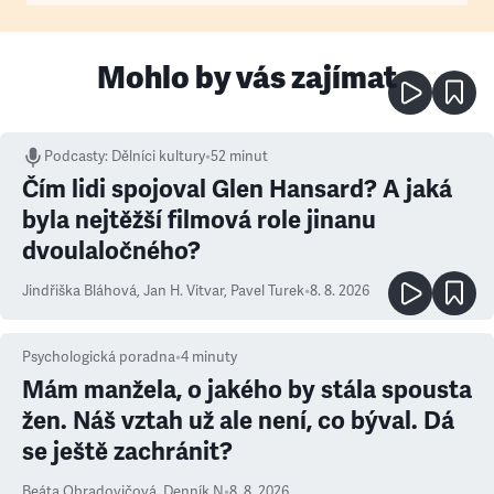
Mohlo by vás zajímat
Podcasty
:
Dělníci kultury
•
52 minut
Čím lidi spojoval Glen Hansard? A jaká
byla nejtěžší filmová role jinanu
dvoulaločného?
Jindřiška Bláhová
,
Jan H. Vitvar
,
Pavel Turek
•
8. 8. 2026
Psychologická poradna
•
4
minuty
Mám manžela, o jakého by stála spousta
žen. Náš vztah už ale není, co býval. Dá
se ještě zachránit?
Beáta Obradovičová
,
Denník N
•
8. 8. 2026