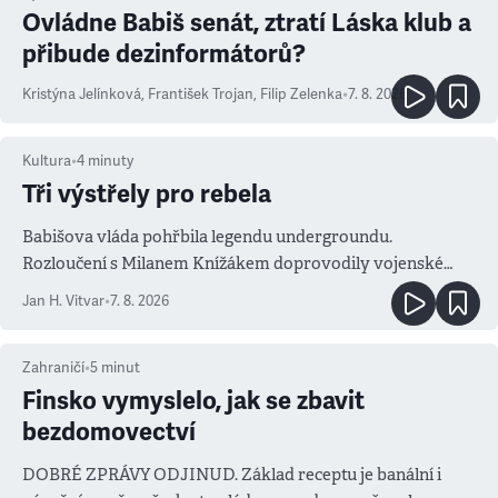
Ovládne Babiš senát, ztratí Láska klub a
přibude dezinformátorů?
Kristýna Jelínková
,
František Trojan
,
Filip Zelenka
•
7. 8. 2026
Kultura
•
4
minuty
Tři výstřely pro rebela
Babišova vláda pohřbila legendu undergroundu.
Rozloučení s Milanem Knížákem doprovodily vojenské
salvy i kritika pokrokářů
Jan H. Vitvar
•
7. 8. 2026
Zahraničí
•
5
minut
Finsko vymyslelo, jak se zbavit
bezdomovectví
DOBRÉ ZPRÁVY ODJINUD. Základ receptu je banální i