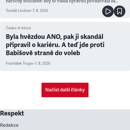
náročný současně: aby to vláda opravdu považovala za
prioritu
Tomáš Lindner
•
7. 8. 2026
Česko
•
6
minut
Byla hvězdou ANO, pak ji skandál
připravil o kariéru. A teď jde proti
Babišově straně do voleb
František Trojan
•
7. 8. 2026
Načíst další články
Respekt
Redakce