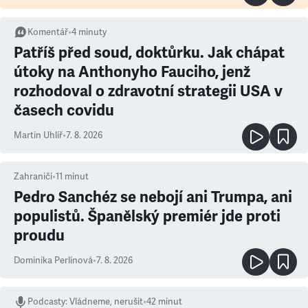
Komentář
•
4
minuty
Patříš před soud, doktůrku. Jak chápat
útoky na Anthonyho Fauciho, jenž
rozhodoval o zdravotní strategii USA v
časech covidu
Martin Uhlíř
•
7. 8. 2026
Zahraničí
•
11
minut
Pedro Sanchéz se nebojí ani Trumpa, ani
populistů. Španělský premiér jde proti
proudu
Dominika Perlínová
•
7. 8. 2026
Podcasty
:
Vládneme, nerušit
•
42 minut