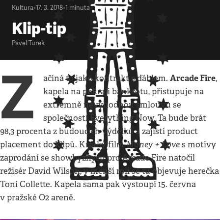
Kultura
•
17. 3. 2018
•
1
minuta
Klip-tip
Pavel Turek
Z
Arcade Fire
ačíná to jako kontrakt s ďáblem.
,
kapela na pokraji bankrotu, přistupuje na
extrémně nevýhodnou smlouvu se
společností Everything Now. Ta bude brát
98,3 procenta z budoucích výdělků a zajistí product
Money + Love
placement do klipů. Krátký film
s motivy
zaprodání se showbyznysu pro Arcade Fire natočil
režisér David Wilson, v menší roli se tu objevuje herečka
Toni Collette. Kapela sama pak vystoupí 15. června
v pražské O2 areně.