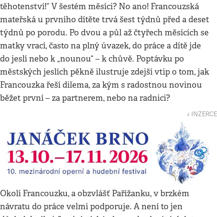
těhotenství!“ V šestém měsíci? No ano! Francouzská
mateřská u prvního dítěte trvá šest týdnů před a deset
týdnů po porodu. Po dvou a půl až čtyřech měsících se
matky vrací, často na plný úvazek, do práce a dítě jde
do jeslí nebo k „nounou“ – k chůvě. Poptávku po
městských jeslích pěkně ilustruje zdejší vtip o tom, jak
Francouzka řeší dilema, za kým s radostnou novinou
běžet první – za partnerem, nebo na radnici?
↓ INZERCE
Okolí Francouzku, a obzvlášť Pařížanku, v brzkém
návratu do práce velmi podporuje. A není to jen