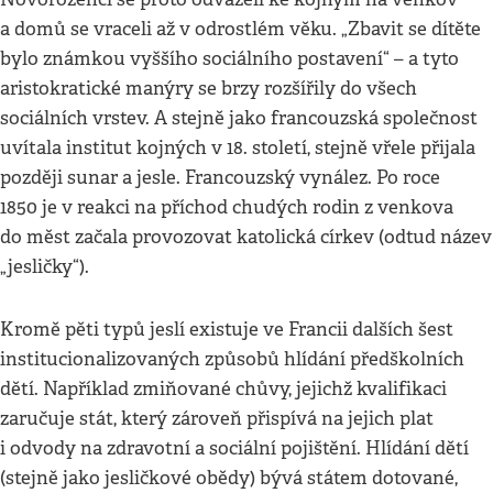
a domů se vraceli až v odrostlém věku. „Zbavit se dítěte
bylo známkou vyššího sociálního postavení“ – a tyto
aristokratické manýry se brzy rozšířily do všech
sociálních vrstev. A stejně jako francouzská společnost
uvítala institut kojných v 18. století, stejně vřele přijala
později sunar a jesle. Francouzský vynález. Po roce
1850 je v reakci na příchod chudých rodin z venkova
do měst začala provozovat katolická církev (odtud název
„jesličky“).
Kromě pěti typů jeslí existuje ve Francii dalších šest
institucionalizovaných způsobů hlídání předškolních
dětí. Například zmiňované chůvy, jejichž kvalifikaci
zaručuje stát, který zároveň přispívá na jejich plat
i odvody na zdravotní a sociální pojištění. Hlídání dětí
(stejně jako jesličkové obědy) bývá státem dotované,