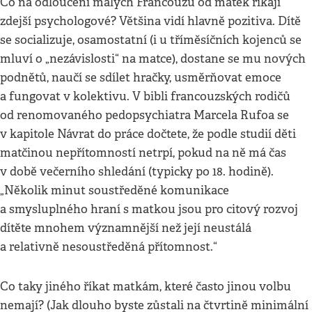
Co na odloučení malých Francouzů od matek říkají
zdejší psychologové? Většina vidí hlavně pozitiva. Dítě
se socializuje, osamostatní (i u tříměsíčních kojenců se
mluví o „nezávislosti“ na matce), dostane se mu nových
podnětů, naučí se sdílet hračky, usměrňovat emoce
a fungovat v kolektivu. V bibli francouzských rodičů
od renomovaného pedopsychiatra Marcela Rufoa se
v kapitole Návrat do práce dočtete, že podle studií děti
matčinou nepřítomností netrpí, pokud na ně má čas
v době večerního shledání (typicky po 18. hodině).
„Několik minut soustředěné komunikace
a smysluplného hraní s matkou jsou pro citový rozvoj
dítěte mnohem významnější než její neustálá
a relativně nesoustředěná přítomnost.“
Co taky jiného říkat matkám, které často jinou volbu
nemají? (Jak dlouho byste zůstali na čtvrtině minimální