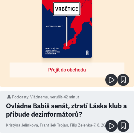
Přejít do obchodu
Podcasty
:
Vládneme, nerušit
•
42 minut
Ovládne Babiš senát, ztratí Láska klub a
přibude dezinformátorů?
Kristýna Jelínková
,
František Trojan
,
Filip Zelenka
•
7. 8. 2026