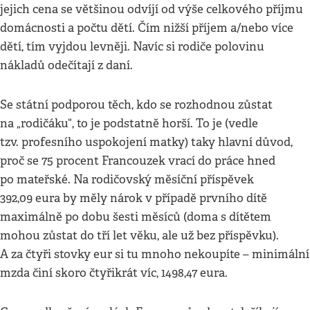
jejich cena se většinou odvíjí od výše celkového příjmu
domácnosti a počtu dětí. Čím nižší příjem a/nebo více
dětí, tím vyjdou levněji. Navíc si rodiče polovinu
nákladů odečítají z daní.
Se státní podporou těch, kdo se rozhodnou zůstat
na „rodičáku“, to je podstatně horší. To je (vedle
tzv. profesního uspokojení matky) taky hlavní důvod,
proč se 75 procent Francouzek vrací do práce hned
po mateřské. Na rodičovský měsíční příspěvek
392,09 eura by měly nárok v případě prvního dítě
maximálně po dobu šesti měsíců (doma s dítětem
mohou zůstat do tří let věku, ale už bez příspěvku).
A za čtyři stovky eur si tu mnoho nekoupíte – minimální
mzda činí skoro čtyřikrát víc, 1498,47 eura.