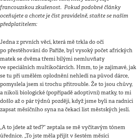
francouzskou zkušenost. Pokud podobné články
oceňujete a chcete je číst pravidelně, staňte se naším
předplatitelem:
Jedna z prvních věcí, která mě trkla do očí
po přestěhování do Paříže, byl vysoký počet afrických
matek se dvěma třemi bílými nemluvňaty
ve speciálních multikočárcích. Hmm, to je zajímavé, jak
se tu při umělém oplodnění nehledí na původ dárce,
pomyslela jsem si trochu přitrouble. Že to jsou chůvy,
a nikoli biologické (popřípadě adoptivní) matky, to mi
došlo až o pár týdnů později, když jsme byli na radnici
zapsat měsíčního syna na čekací list městských jeslí.
„A to jdete až teď?“ zeptala se mě vyčítavým tónem
úřednice. „To jste měla přijít v šestém měsíci