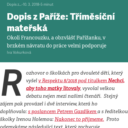
Dopis z…
•
10. 3. 2018
•
5
minut
Dopis z Paříže: Tříměsíční
mateřská
Okolí Francouzku, a obzvlášť Pařížanku, v
brzkém návratu do práce velmi podporuje
Iva Vokurková
R
ozhovor o školkách pro dvouleté děti, který
vyšel
v Respektu 8/2018 pod titulkem
Nechci,
aby toho matky litovaly
, vyvolal velkou
debatu nejen mezi našimi čtenáři. Stejný
zájem pak provázel i dvě interview, která ho
doplňovala:
s poslancem Petrem Gazdíkem
a s ředitelkou
školky Irenou Holemou:
Nakonec to přijmeme.
Proto
odemykáme následující text, který zachycuje