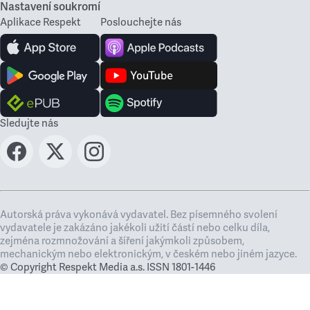
Nastavení soukromí
Aplikace Respekt
Poslouchejte nás
Sledujte nás
Autorská práva vykonává vydavatel. Bez písemného svolení
vydavatele je zakázáno jakékoli užití částí nebo celku díla,
zejména rozmnožování a šíření jakýmkoli způsobem,
mechanickým nebo elektronickým, v českém nebo jiném jazyce.
© Copyright Respekt Media a.s. ISSN 1801-1446