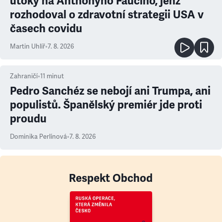
útoky na Anthonyho Fauciho, jenž
rozhodoval o zdravotní strategii USA v
časech covidu
Martin Uhlíř
•
7. 8. 2026
Zahraničí
•
11
minut
Pedro Sanchéz se nebojí ani Trumpa, ani
populistů. Španělský premiér jde proti
proudu
Dominika Perlínová
•
7. 8. 2026
Respekt Obchod