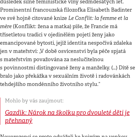
důsledek silné feministické vlny sedmdesátých let.
Prominentní francouzská filozofka Elisabeth Badinter
Le Conflit: la
femme
et la
ve své hojně citované knize
mère
(Konflikt: žena a matka) píše, že Francie má
třísetletou tradici v ojedinělém pojetí ženy jako
emancipované bytosti, jejíž identita nespočívá zdaleka
jen v mateřství: „V době osvícenství byla péče spjatá
s mateřstvím považována za neslučitelnou
s povinnostmi distingované ženy a manželky. (…) Dítě se
bralo jako překážka v sexuálním životě i radovánkách
tehdejšího mondénního životního stylu.“
Mohlo by vás zaujmout:
Gazdík: Nárok na školku pro dvouleté děti je
přehnaný
Novorozenci se proto odváželi ke kojným na venkov