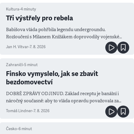
Kultura
•
4
minuty
Tři výstřely pro rebela
Babišova vláda pohřbila legendu undergroundu.
Rozloučení s Milanem Knížákem doprovodily vojenské
salvy i kritika pokrokářů
Jan H. Vitvar
•
7. 8. 2026
Zahraničí
•
5
minut
Finsko vymyslelo, jak se zbavit
bezdomovectví
DOBRÉ ZPRÁVY ODJINUD. Základ receptu je banální i
náročný současně: aby to vláda opravdu považovala za
prioritu
Tomáš Lindner
•
7. 8. 2026
Česko
•
6
minut