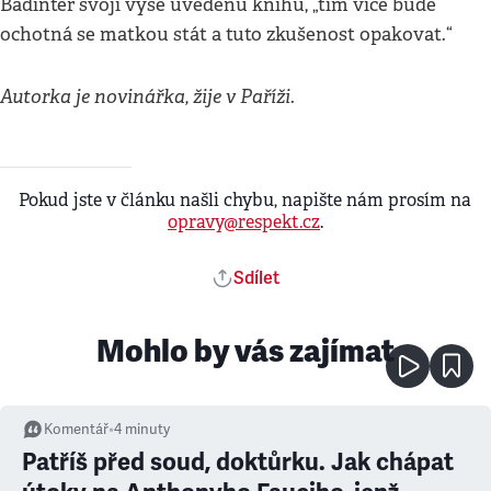
Badinter svoji výše uvedenu knihu, „tím více bude
ochotná se matkou stát a tuto zkušenost opakovat.“
Autorka je novinářka, žije v Paříži.
Pokud jste v článku našli chybu, napište nám prosím na
opravy@respekt.cz
.
Sdílet
Mohlo by vás zajímat
Komentář
•
4
minuty
Patříš před soud, doktůrku. Jak chápat