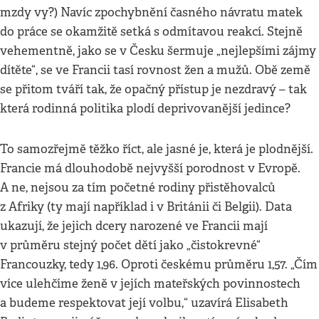
mzdy vy?) Navíc zpochybnění časného návratu matek
do práce se okamžitě setká s odmítavou reakcí. Stejně
vehementně, jako se v Česku šermuje „nejlepšími zájmy
dítěte“, se ve Francii tasí rovnost žen a mužů. Obě země
se přitom tváří tak, že opačný přístup je nezdravý – tak
která rodinná politika plodí deprivovanější jedince?
To samozřejmě těžko říct, ale jasné je, která je plodnější.
Francie má dlouhodobě nejvyšší porodnost v Evropě.
A ne, nejsou za tím početné rodiny přistěhovalců
z Afriky (ty mají například i v Británii či Belgii). Data
ukazují, že jejich dcery narozené ve Francii mají
v průměru stejný počet dětí jako „čistokrevné“
Francouzky, tedy 1,96. Oproti českému průměru 1,57. „Čím
více ulehčíme ženě v jejích mateřských povinnostech
a budeme respektovat její volbu,“ uzavírá Elisabeth