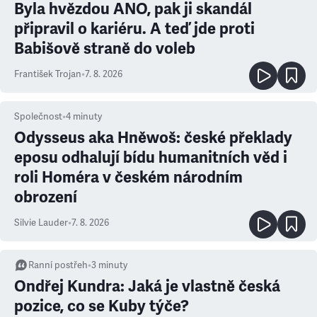
Byla hvězdou ANO, pak ji skandál
připravil o kariéru. A teď jde proti
Babišově straně do voleb
František Trojan
•
7. 8. 2026
Společnost
•
4
minuty
Odysseus aka Hněwoš: české překlady
eposu odhalují bídu humanitních věd i
roli Homéra v českém národním
obrození
Silvie Lauder
•
7. 8. 2026
Ranní postřeh
•
3
minuty
Ondřej Kundra: Jaká je vlastně česká
pozice, co se Kuby týče?