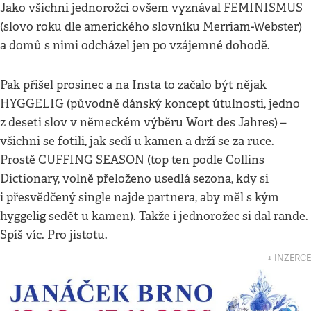
Jako všichni jednorožci ovšem vyznával FEMINISMUS
(slovo roku dle amerického slovníku Merriam-Webster)
a domů s nimi odcházel jen po vzájemné dohodě.
Pak přišel prosinec a na Insta to začalo být nějak
HYGGELIG (původně dánský koncept útulnosti, jedno
z deseti slov v německém výběru Wort des Jahres) –
všichni se fotili, jak sedí u kamen a drží se za ruce.
Prostě CUFFING SEASON (top ten podle Collins
Dictionary, volně přeloženo usedlá sezona, kdy si
i přesvědčený single najde partnera, aby měl s kým
hyggelig sedět u kamen). Takže i jednorožec si dal rande.
Spíš víc. Pro jistotu.
↓ INZERCE