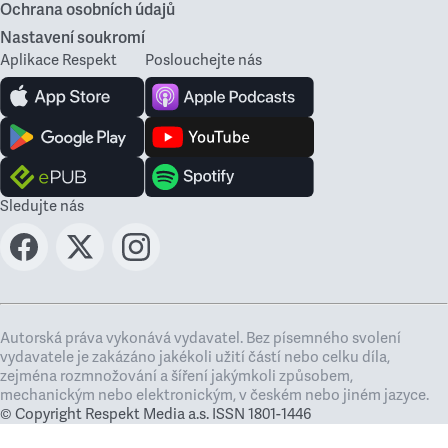
Ochrana osobních údajů
Nastavení soukromí
Aplikace Respekt
Poslouchejte nás
Sledujte nás
Autorská práva vykonává vydavatel. Bez písemného svolení
vydavatele je zakázáno jakékoli užití částí nebo celku díla,
zejména rozmnožování a šíření jakýmkoli způsobem,
mechanickým nebo elektronickým, v českém nebo jiném jazyce.
© Copyright Respekt Media a.s. ISSN 1801-1446