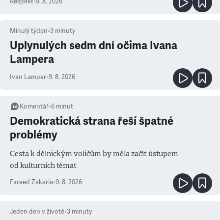
Respekt
•
9. 8. 2026
Minulý týden
•
3
minuty
Uplynulých sedm dní očima Ivana
Lampera
Ivan Lamper
•
9. 8. 2026
Komentář
•
6
minut
Demokratická strana řeší špatné
problémy
Cesta k dělnickým voličům by měla začít ústupem
od kulturních témat
Fareed Zakaria
•
9. 8. 2026
Jeden den v životě
•
3
minuty