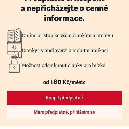
a nepřicházejte o cenné
informace.
Online přístup ke všem článkům a archivu
Články i v audioverzi a mobilní aplikaci
Možnost odemknout články pro blízké
160
od
Kč/měsíc
Koupit předplatné
Mám předplatné, přihlásím se