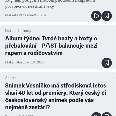
Kdy nám pobyt mezi stromy, houbami a kapradím
prospívá víc než drahé léky
Markéta Plíhalová
•
9. 8. 2026
Kultura
•
2
minuty
Album týdne: Tvrdé beaty a texty o
přebalování – P/\ST balancuje mezi
rapem a rodičovstvím
Eliška Palušová
•
9. 8. 2026
Anketa
Snímek Vesničko má středisková letos
slaví 40 let od premiéry. Který český či
československý snímek podle vás
nejméně zestárl?