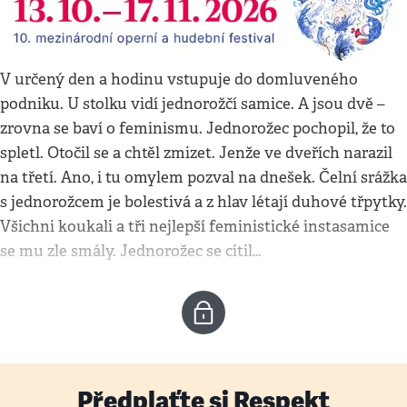
V určený den a hodinu vstupuje do domluveného
podniku. U stolku vidí jednorožčí samice. A jsou dvě –
zrovna se baví o feminismu. Jednorožec pochopil, že to
spletl. Otočil se a chtěl zmizet. Jenže ve dveřích narazil
na třetí. Ano, i tu omylem pozval na dnešek. Čelní srážka
s jednorožcem je bolestivá a z hlav létají duhové třpytky.
Všichni koukali a tři nejlepší feministické instasamice
se mu zle smály. Jednorožec se cítil…
Předplaťte si Respekt