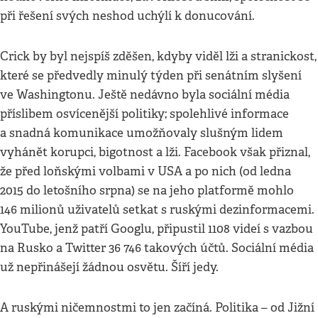
při řešení svých neshod uchýlí k donucování.
Crick by byl nejspíš zděšen, kdyby viděl lži a stranickost,
které se předvedly minulý týden při senátním slyšení
ve Washingtonu. Ještě nedávno byla sociální média
příslibem osvícenější politiky; spolehlivé informace
a snadná komunikace umožňovaly slušným lidem
vyhánět korupci, bigotnost a lži. Facebook však přiznal,
že před loňskými volbami v USA a po nich (od ledna
2015 do letošního srpna) se na jeho platformě mohlo
146 milionů uživatelů setkat s ruskými dezinformacemi.
YouTube, jenž patří Googlu, připustil 1108 videí s vazbou
na Rusko a Twitter 36 746 takových účtů. Sociální média
už nepřinášejí žádnou osvětu. Šíří jedy.
A ruskými ničemnostmi to jen začíná. Politika – od Jižní