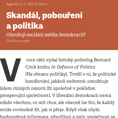
Agenda
•
4. 11. 2017
•
6
minut
Skandál, pobouření
a politika
Ohrožují sociální média demokracii?
The Economist
V
roce 1962 vydal britský politolog Bernard
In Defence of Politics
Crick knihu
(Na obranu politiky). Tvrdil v ní, že politické
handlování, jakkoli nečestné, umožňuje
lidem různých názorů žít společně v poklidné,
prosperující společnosti. V liberální demokracii nemá
nikdo všechno, co mít chce, ale obecně lze říci, že každý
může svobodně žít, jak si přeje. Když však chybí
hodnověrné informace, zdvořilost a smír, společnost se