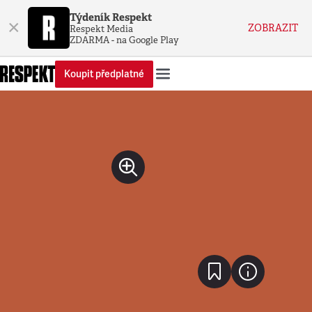
Týdeník Respekt
×
ZOBRAZIT
Respekt Media
ZDARMA - na Google Play
Koupit předplatné