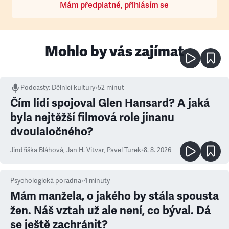
Mám předplatné, přihlásím se
Mohlo by vás zajímat
Podcasty
:
Dělníci kultury
•
52 minut
Čím lidi spojoval Glen Hansard? A jaká
byla nejtěžší filmová role jinanu
dvoulaločného?
Jindřiška Bláhová
,
Jan H. Vitvar
,
Pavel Turek
•
8. 8. 2026
Psychologická poradna
•
4
minuty
Mám manžela, o jakého by stála spousta
žen. Náš vztah už ale není, co býval. Dá
se ještě zachránit?