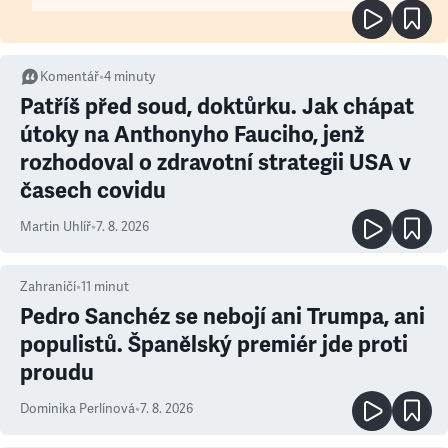
Komentář
•
4
minuty
Patříš před soud, doktůrku. Jak chápat
útoky na Anthonyho Fauciho, jenž
rozhodoval o zdravotní strategii USA v
časech covidu
Martin Uhlíř
•
7. 8. 2026
Zahraničí
•
11
minut
Pedro Sanchéz se nebojí ani Trumpa, ani
populistů. Španělský premiér jde proti
proudu
Dominika Perlínová
•
7. 8. 2026