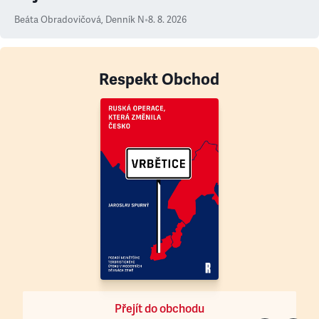
Beáta Obradovičová
,
Denník N
•
8. 8. 2026
Respekt Obchod
Přejít do obchodu