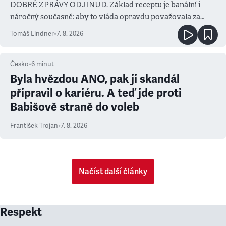
DOBRÉ ZPRÁVY ODJINUD. Základ receptu je banální i
náročný současně: aby to vláda opravdu považovala za
prioritu
Tomáš Lindner
•
7. 8. 2026
Česko
•
6
minut
Byla hvězdou ANO, pak ji skandál
připravil o kariéru. A teď jde proti
Babišově straně do voleb
František Trojan
•
7. 8. 2026
Načíst další články
Respekt