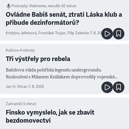
Podcasty
:
Vládneme, nerušit
•
42 minut
Ovládne Babiš senát, ztratí Láska klub a
přibude dezinformátorů?
Kristýna Jelínková
,
František Trojan
,
Filip Zelenka
•
7. 8. 2026
Kultura
•
4
minuty
Tři výstřely pro rebela
Babišova vláda pohřbila legendu undergroundu.
Rozloučení s Milanem Knížákem doprovodily vojenské
salvy i kritika pokrokářů
Jan H. Vitvar
•
7. 8. 2026
Zahraničí
•
5
minut
Finsko vymyslelo, jak se zbavit
bezdomovectví