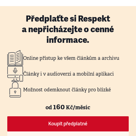
Předplaťte si Respekt
a nepřicházejte o cenné
informace.
Online přístup ke všem článkům a archivu
Články i v audioverzi a mobilní aplikaci
Možnost odemknout články pro blízké
160
od
Kč/měsíc
Koupit předplatné