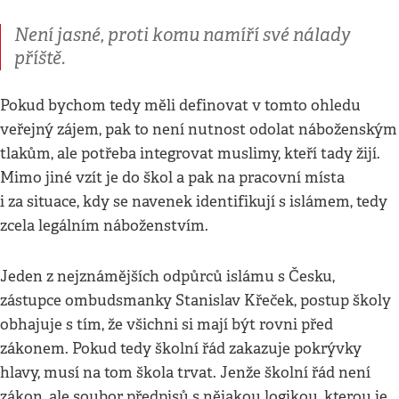
Není jasné, proti komu namíří své nálady
příště.
Pokud bychom tedy měli definovat v tomto ohledu
veřejný zájem, pak to není nutnost odolat náboženským
tlakům, ale potřeba integrovat muslimy, kteří tady žijí.
Mimo jiné vzít je do škol a pak na pracovní místa
i za situace, kdy se navenek identifikují s islámem, tedy
zcela legálním náboženstvím.
Jeden z nejznámějších odpůrců islámu s Česku,
zástupce ombudsmanky Stanislav Křeček, postup školy
obhajuje s tím, že všichni si mají být rovni před
zákonem. Pokud tedy školní řád zakazuje pokrývky
hlavy, musí na tom škola trvat. Jenže školní řád není
zákon, ale soubor předpisů s nějakou logikou, kterou je