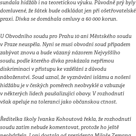
sundala hidžáb i na teoretickou výuku. Původně prý byly
domluvené, že šátek bude odkládat jen při ošetřovatelské
praxi. Dívka se domáhala omluvy a 60 000 korun.
U Obvodního soudu pro Prahu 10 ani Městského soudu
v Praze neuspěla. Nyní se musí obvodní soud případem
zabývat znovu a bude vázaný názorem Nejvyššího
soudu, podle kterého dívka prokázala nepřímou
diskriminaci v přístupu ke vzdělání z důvodu
náboženství. Soud uznal, že vyznávání islámu a nošení
hidžábu je v českých poměrech neobvyklé a vzbuzuje
v některých lidech paušalizující obavy. V rozhodnutí
však apeluje na toleranci jako občanskou ctnost.
Ředitelka školy Ivanka Kohoutová řekla, že rozhodnutí
soudu zatím nebude komentovat, protože ho ještě
neobdržela. Loni dostala od prezidenta Miloše Zemana