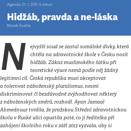
Agenda
•
21. 1. 2017
•
5
minut
Hidžáb, pravda a ne-láska
Marek Švehla
N
ejvyšší soud se zastal somálské dívky, která
chtěla na zdravotnické škole v Česku nosit
hidžáb. Zákaz muslimského šátku při
teoretické výuce nemá podle něj žádný
legitimní cíl. Česká republika musí akceptovat
a tolerovat náboženský pluralismus, nesmí
diskriminovat či bezdůvodně zvýhodňovat některý
z náboženských směrů, rozhodl. Ayan Jamaal
Ahmednuur tvrdila, že pražskou Střední zdravotnickou
školu v Ruské ulici opustila poté, co ji ředitelka při
zahájení školního roku v září 2013 vyzvala, aby si