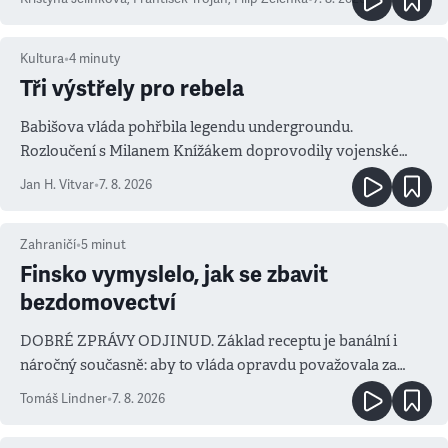
Kultura
•
4
minuty
Tři výstřely pro rebela
Babišova vláda pohřbila legendu undergroundu.
Rozloučení s Milanem Knížákem doprovodily vojenské
salvy i kritika pokrokářů
Jan H. Vitvar
•
7. 8. 2026
Zahraničí
•
5
minut
Finsko vymyslelo, jak se zbavit
bezdomovectví
DOBRÉ ZPRÁVY ODJINUD. Základ receptu je banální i
náročný současně: aby to vláda opravdu považovala za
prioritu
Tomáš Lindner
•
7. 8. 2026