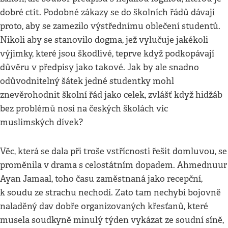
dobré ctít. Podobné zákazy se do školních řádů dávají
proto, aby se zamezilo výstřednímu oblečení studentů.
Nikoli aby se stanovilo dogma, jež vylučuje jakékoli
výjimky, které jsou škodlivé, teprve když podkopávají
důvěru v předpisy jako takové. Jak by ale snadno
odůvodnitelný šátek jedné studentky mohl
znevěrohodnit školní řád jako celek, zvlášť když hidžáb
bez problémů nosí na českých školách víc
muslimských dívek?
Věc, která se dala při troše vstřícnosti řešit domluvou, se
proměnila v drama s celostátním dopadem. Ahmednuur
Ayan Jamaal, toho času zaměstnaná jako recepční,
k soudu ze strachu nechodí. Zato tam nechybí bojovně
naladěný dav dobře organizovaných křesťanů, které
musela soudkyně minulý týden vykázat ze soudní síně,