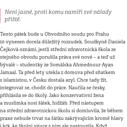
Není jasné, proti komu namíří své nálady
příště.
Tento pátek bude u Obvodního soudu pro Prahu
10 vynesen docela důležitý rozsudek. Soudkyně Daniela
Čejková oznámí, jestli střední zdravotnická škola ze
stejného obvodu porušila práva své nové – a teď už
bývalé – studentky ze Somálska Ahmednuur Ayan
Jamaal. Ta před lety utekla z domova před sňatkem
s islamistou, v Česku dostala azyl. Chce tady žít,
integrovat se, chodit do práce. Naučila se česky,
přihlásila se do školy. Jako konzervativní žena
a muslimka nosí šátek, hidžáb. Před nástupem
na střední zdravotnickou školu si domluvila, že během
praxe nebude trvat na šátku zakrývajícím kromě hlavy
i krk, ke školní výuce s ním ale nastoupila. Když