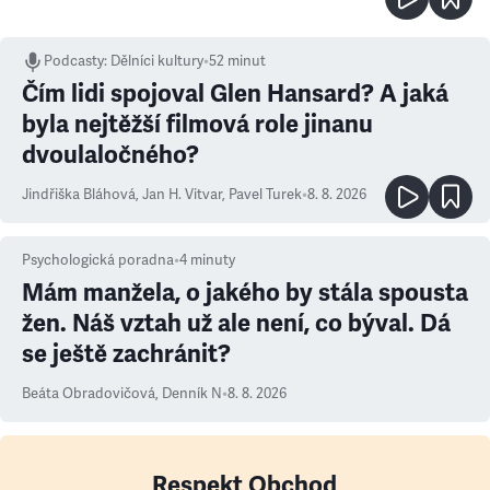
Podcasty
:
Dělníci kultury
•
52 minut
Čím lidi spojoval Glen Hansard? A jaká
byla nejtěžší filmová role jinanu
dvoulaločného?
Jindřiška Bláhová
,
Jan H. Vitvar
,
Pavel Turek
•
8. 8. 2026
Psychologická poradna
•
4
minuty
Mám manžela, o jakého by stála spousta
žen. Náš vztah už ale není, co býval. Dá
se ještě zachránit?
Beáta Obradovičová
,
Denník N
•
8. 8. 2026
Respekt Obchod