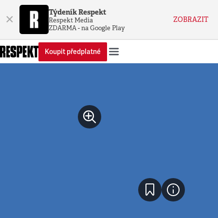
Týdeník Respekt
×
ZOBRAZIT
Respekt Media
ZDARMA - na Google Play
Koupit předplatné