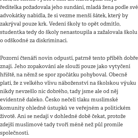
ředitelka požadovala jeho sundání, mladá žena podle své
advokátky nabídla, že si vezme menší šátek, který by
zakrýval pouze krk. Vedení školy to opět odmítlo,
studentka tedy do školy nenastoupila a zažalovala školu
o odškodné za diskriminaci.
Pozorní čtenáři novin odpustí, patrně tento příběh dobře
znají. Jeho zopakování ale slouží pouze jako vytyčení
hřiště, na němž se spor zpočátku pohyboval. Obecně
platí, že z velkého vlivu náboženství na školskou výuku
nikdy nevzešlo nic dobrého, tady jsme ale od něj
evidentně daleko. Česko nečelí tlaku muslimské
komunity ohledně ústupků ve veřejném a politickém
životě. Ani se nedají v dohledné době čekat, protože
zdejší muslimové tady tvoří méně než půl promile
společnosti.