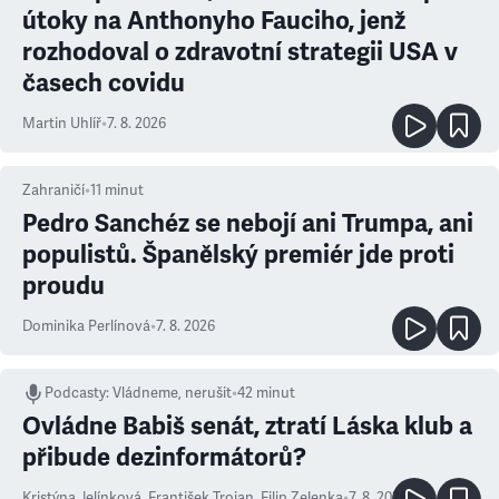
útoky na Anthonyho Fauciho, jenž
rozhodoval o zdravotní strategii USA v
časech covidu
Martin Uhlíř
•
7. 8. 2026
Zahraničí
•
11
minut
Pedro Sanchéz se nebojí ani Trumpa, ani
populistů. Španělský premiér jde proti
proudu
Dominika Perlínová
•
7. 8. 2026
Podcasty
:
Vládneme, nerušit
•
42 minut
Ovládne Babiš senát, ztratí Láska klub a
přibude dezinformátorů?
Kristýna Jelínková
,
František Trojan
,
Filip Zelenka
•
7. 8. 2026