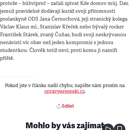
protože – bůhvíproč – začali zpívat Kde domov můj. Dav,
jemuž pravidelně dodávají kuráž svojí přítomností
poslankyně ODS Jana Černochová, její stranický kolega
Václav Klaus ml., Stanislav Křeček nebo bývalý rocker
František Stárek, zvaný Čuňas, budí svojí neskrývanou
nenávistí víc obav než jeden kompromis s jednou
studentkou. Člověk totiž neví, proti komu ji namíří
příště.
Pokud jste v článku našli chybu, napište nám prosím na
opravy@respekt.cz
.
Sdílet
Mohlo by vás zajímat