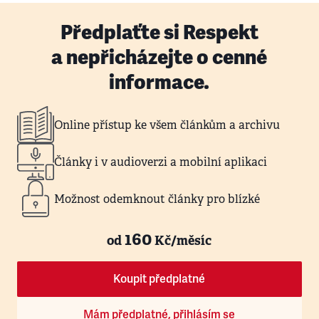
Předplaťte si Respekt
a nepřicházejte o cenné
informace.
Online přístup ke všem článkům a archivu
Články i v audioverzi a mobilní aplikaci
Možnost odemknout články pro blízké
160
od
Kč/měsíc
Koupit předplatné
Mám předplatné, přihlásím se