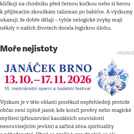
kličkují na chodníku před černou kočkou nebo si berou
k přijímacím zkouškám talisman po babičce. A výzkumy
ukazují, že dobře dělají – tyhle nelogické zvyky mají
někdy v našich životech docela logickou úlohu.
Moře nejistoty
↓ INZERCE
Výzkum je v této oblasti poněkud nepřehledný, protože
občas není úplně jasné, kde končí pověry nebo magické
myšlení (přisuzování kauzálních souvislostí
nesouvisejícím jevům) a začíná zóna spirituality