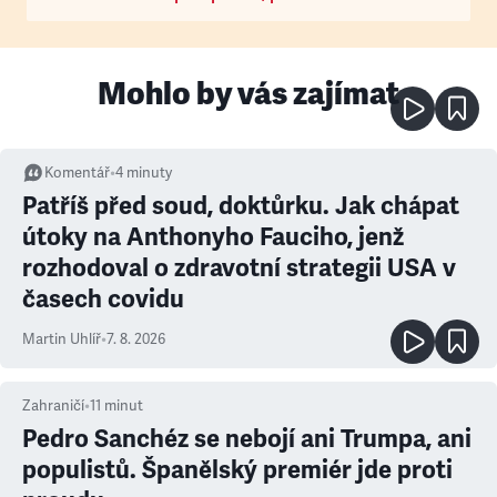
Mohlo by vás zajímat
Komentář
•
4
minuty
Patříš před soud, doktůrku. Jak chápat
útoky na Anthonyho Fauciho, jenž
rozhodoval o zdravotní strategii USA v
časech covidu
Martin Uhlíř
•
7. 8. 2026
Zahraničí
•
11
minut
Pedro Sanchéz se nebojí ani Trumpa, ani
populistů. Španělský premiér jde proti