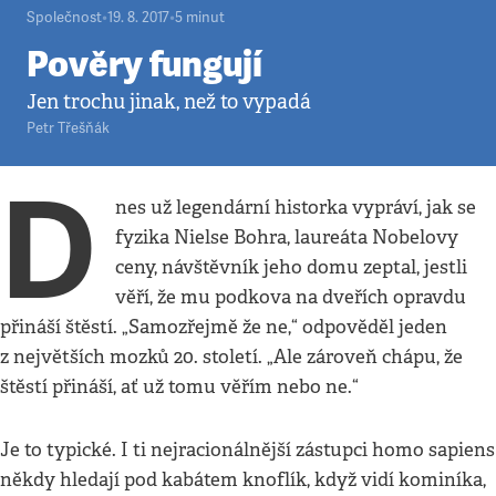
Společnost
•
19. 8. 2017
•
5
minut
Pověry fungují
Jen trochu jinak, než to vypadá
Petr Třešňák
D
nes už legendární historka vypráví, jak se
fyzika Nielse Bohra, laureáta Nobelovy
ceny, návštěvník jeho domu zeptal, jestli
věří, že mu podkova na dveřích opravdu
přináší štěstí. „Samozřejmě že ne,“ odpověděl jeden
z největších mozků 20. století. „Ale zároveň chápu, že
štěstí přináší, ať už tomu věřím nebo ne.“
Je to typické. I ti nejracionálnější zástupci homo sapiens
někdy hledají pod kabátem knoflík, když vidí kominíka,