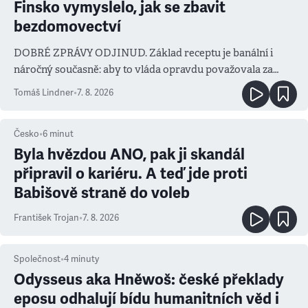
Finsko vymyslelo, jak se zbavit
bezdomovectví
DOBRÉ ZPRÁVY ODJINUD. Základ receptu je banální i
náročný současně: aby to vláda opravdu považovala za
prioritu
Tomáš Lindner
•
7. 8. 2026
Česko
•
6
minut
Byla hvězdou ANO, pak ji skandál
připravil o kariéru. A teď jde proti
Babišově straně do voleb
František Trojan
•
7. 8. 2026
Společnost
•
4
minuty
Odysseus aka Hněwoš: české překlady
eposu odhalují bídu humanitních věd i