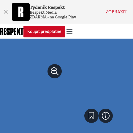
Týdeník Respekt
×
ZOBRAZIT
Respekt Media
ZDARMA - na Google Play
Koupit předplatné