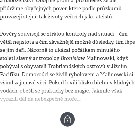
a náboženství. Obojí se prolíná, pro dnešek se ale
přidržíme obyčejných pověr, které podle průzkumů
provázejí stejně tak životy věřících jako ateistů.
Pověry souvisejí se ztrátou kontroly nad situací – čím
větší nejistota a čím závažnější možné důsledky, tím lépe
se jim daří. Názorně to ukázal počátkem minulého
Bronisław
století slavný antropolog
Malinowski, když
pobýval s obyvateli Trobriandských ostrovů v Jižním
Pacifiku. Domorodci se živili rybolovem a Malinowski si
všiml zajímavé věci. Pokud lovili blízko břehu v klidných
vodách, obešli se prakticky bez magie. Jakmile však
vyrazili dál na nebezpečné moře,…