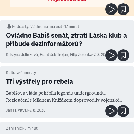
Podcasty
:
Vládneme, nerušit
•
42 minut
Ovládne Babiš senát, ztratí Láska klub a
přibude dezinformátorů?
Kristýna Jelínková
,
František Trojan
,
Filip Zelenka
•
7. 8. 2026
Kultura
•
4
minuty
Tři výstřely pro rebela
Babišova vláda pohřbila legendu undergroundu.
Rozloučení s Milanem Knížákem doprovodily vojenské
salvy i kritika pokrokářů
Jan H. Vitvar
•
7. 8. 2026
Zahraničí
•
5
minut