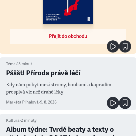
Přejít do obchodu
Téma
•
13
minut
Pšššt! Příroda právě léčí
Kdy nám pobyt mezi stromy, houbami a kapradím
prospívá víc než drahé léky
Markéta Plíhalová
•
9. 8. 2026
Kultura
•
2
minuty
Album týdne: Tvrdé beaty a texty o