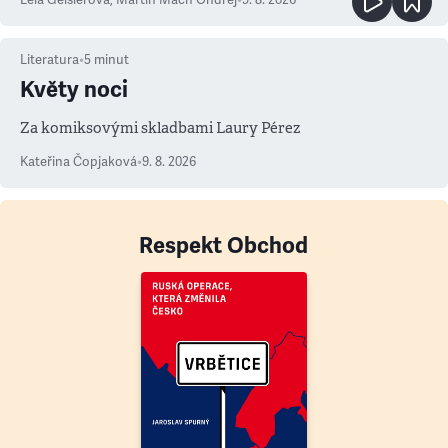
Lela Geislerová
,
Martin Mach Ondřej
•
9. 8. 2026
Literatura
•
5
minut
Květy noci
Za komiksovými skladbami Laury Pérez
Kateřina Čopjaková
•
9. 8. 2026
Respekt Obchod