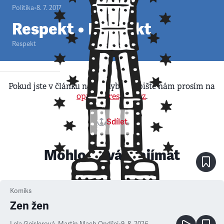
Politika
•
8. 7. 2017
Respekt • Despekt
Respekt
Pokud jste v článku našli chybu, napište nám prosím na
opravy@respekt.cz
.
Sdílet
Mohlo by vás zajímat
Komiks
Zen žen