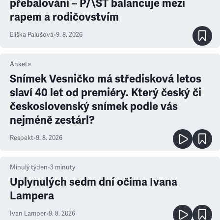
přebalování – P/\ST balancuje mezi
rapem a rodičovstvím
Eliška Palušová
•
9. 8. 2026
Anketa
Snímek Vesničko má středisková letos
slaví 40 let od premiéry. Který český či
československý snímek podle vás
nejméně zestárl?
Respekt
•
9. 8. 2026
Minulý týden
•
3
minuty
Uplynulých sedm dní očima Ivana
Lampera
Ivan Lamper
•
9. 8. 2026