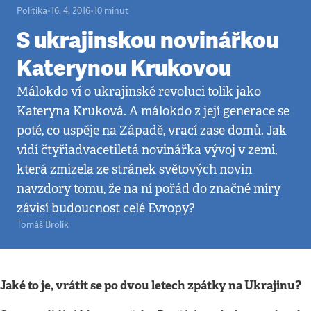
Politika
•
16. 4. 2016
•
10
minut
S ukrajinskou novinářkou
Katerynou Krukovou
Málokdo ví o ukrajinské revoluci tolik jako
Kateryna Kruková. A málokdo z její generace se
poté, co uspěje na Západě, vrací zase domů. Jak
vidí čtyřiadvacetiletá novinářka vývoj v zemi,
která zmizela ze stránek světových novin
navzdory tomu, že na ní pořád do značné míry
závisí budoucnost celé Evropy?
Tomáš Brolík
Jaké to je, vrátit se po dvou letech zpátky na Ukrajinu?