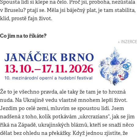
Spousta lidí si klepe na čelo. Proč jsi, proboha, nezůstala
v Bruselu? ptají se. Měla jsi báječný plat, je tam stabilita,
klid, prostě fajn život.
Co jim na to říkáte?
↓ INZERCE
Že to je všechno pravda, ale taky že tam je to hrozná
nuda. Na Ukrajině vedu vlastně mnohem lepší život.
Jezdím po celé zemi, mluvím se spoustou lidí. Jsem
nadšená z toho, kolik potkávám „ukrcrazians“, jak se jim
říká na Západě, ukrajinských bláznů, kteří se snaží něco
dělat bez ohledu na překážky. Když jednou zjistíte, že