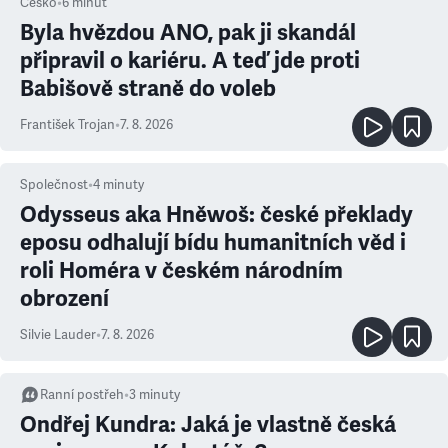
Česko
•
6
minut
Byla hvězdou ANO, pak ji skandál
připravil o kariéru. A teď jde proti
Babišově straně do voleb
František Trojan
•
7. 8. 2026
Společnost
•
4
minuty
Odysseus aka Hněwoš: české překlady
eposu odhalují bídu humanitních věd i
roli Homéra v českém národním
obrození
Silvie Lauder
•
7. 8. 2026
Ranní postřeh
•
3
minuty
Ondřej Kundra: Jaká je vlastně česká