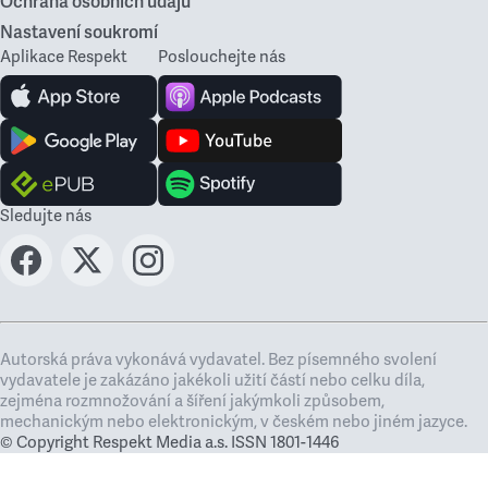
Ochrana osobních údajů
Nastavení soukromí
Aplikace Respekt
Poslouchejte nás
Sledujte nás
Autorská práva vykonává vydavatel. Bez písemného svolení
vydavatele je zakázáno jakékoli užití částí nebo celku díla,
zejména rozmnožování a šíření jakýmkoli způsobem,
mechanickým nebo elektronickým, v českém nebo jiném jazyce.
© Copyright Respekt Media a.s. ISSN 1801-1446