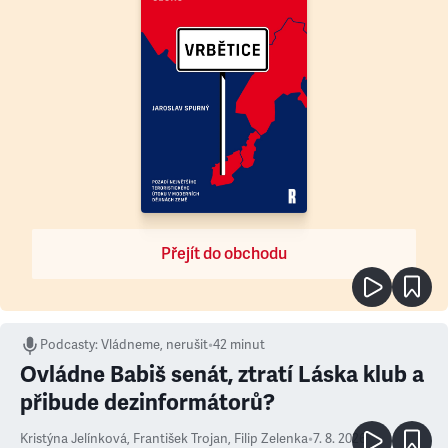
Přejít do obchodu
Podcasty
:
Vládneme, nerušit
•
42 minut
Ovládne Babiš senát, ztratí Láska klub a
přibude dezinformátorů?
Kristýna Jelínková
,
František Trojan
,
Filip Zelenka
•
7. 8. 2026