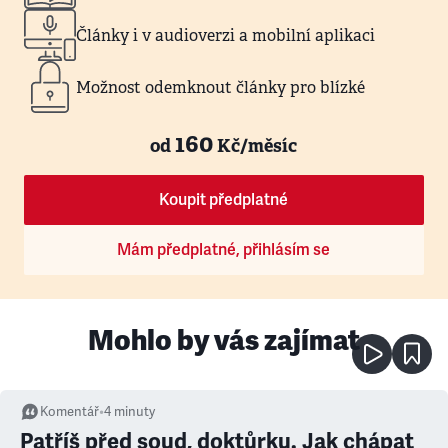
Články i v audioverzi a mobilní aplikaci
Možnost odemknout články pro blízké
160
od
Kč/měsíc
Koupit předplatné
Mám předplatné, přihlásím se
Mohlo by vás zajímat
Komentář
•
4
minuty
Patříš před soud, doktůrku. Jak chápat