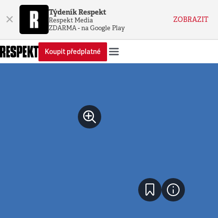
Týdeník Respekt
×
ZOBRAZIT
Respekt Media
ZDARMA - na Google Play
Koupit předplatné