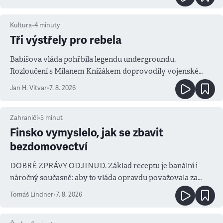
Kultura
•
4
minuty
Tři výstřely pro rebela
Babišova vláda pohřbila legendu undergroundu.
Rozloučení s Milanem Knížákem doprovodily vojenské
salvy i kritika pokrokářů
Jan H. Vitvar
•
7. 8. 2026
Zahraničí
•
5
minut
Finsko vymyslelo, jak se zbavit
bezdomovectví
DOBRÉ ZPRÁVY ODJINUD. Základ receptu je banální i
náročný současně: aby to vláda opravdu považovala za
prioritu
Tomáš Lindner
•
7. 8. 2026