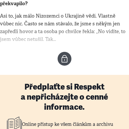
překvapilo?
Asi to, jak málo Nizozemci o Ukrajině vědí. Vlastně
vůbec nic. Často se nám stávalo, že jsme s někým jen
zapředli hovor a ta osoba po chvilce řekla: „No vidíte, to
jsem vůbec netušil. Tak…
Předplaťte si Respekt
a nepřicházejte o cenné
informace.
Online přístup ke všem článkům a archivu