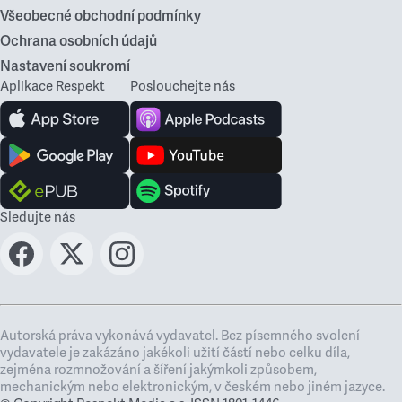
Všeobecné obchodní podmínky
Ochrana osobních údajů
Nastavení soukromí
Aplikace Respekt
Poslouchejte nás
Sledujte nás
Autorská práva vykonává vydavatel. Bez písemného svolení
vydavatele je zakázáno jakékoli užití částí nebo celku díla,
zejména rozmnožování a šíření jakýmkoli způsobem,
mechanickým nebo elektronickým, v českém nebo jiném jazyce.