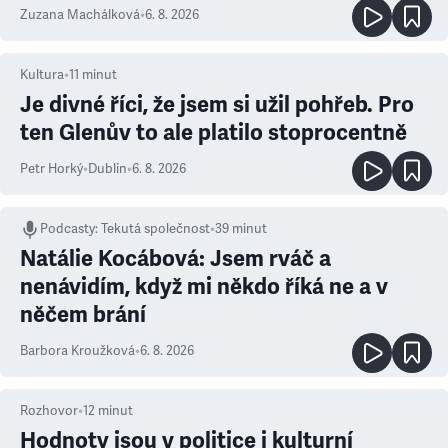
Zuzana Machálková
•
6. 8. 2026
Kultura
•
11
minut
Je divné říci, že jsem si užil pohřeb. Pro
ten Glenův to ale platilo stoprocentně
Petr Horký
•
Dublin
•
6. 8. 2026
Podcasty
:
Tekutá společnost
•
39 minut
Natálie Kocábová: Jsem rváč a
nenávidím, když mi někdo říká ne a v
něčem brání
Barbora Kroužková
•
6. 8. 2026
Rozhovor
•
12
minut
Hodnoty jsou v politice i kulturní