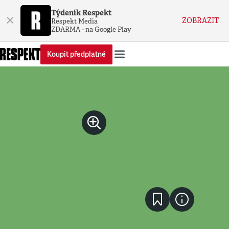
Týdeník Respekt
×
ZOBRAZIT
Respekt Media
ZDARMA - na Google Play
Koupit předplatné