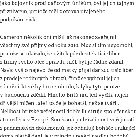
jako bojovník proti daňovým únikům, byl jejich tajným
příznivcem, protože měl z otcova utajeného
podnikání zisk.
Cameron několik dní mlžil, až nakonec zveřejnil
všechny své příjmy od roku 2010. Moc si tím nepomohl,
protože se ukázalo, že užitek pár desítek tisíc liber
z firmy svého otce opravdu měl, byť je řádně zdanil.
Navíc vyšlo najevo, že od matky přijal dar 200 tisíc liber
z prodeje rodinných obrazů, čímž se vyhnul jejich
zdanění, které by ho neminulo, kdyby tyto peníze
v budoucnu zdědil. Mnoho Britů mu teď vyčítá nejen
dřívější mlžení, ale i to, že je bohatší, než se tvářil.
Nelibost britské veřejnosti dobře ilustruje společenskou
atmosféru v Evropě. Současná podrážděnost veřejnosti
z panamských dokumentů, jež odhalují boháče unikající
doma platbě daní, je v principu reakcí na dlouhodobý