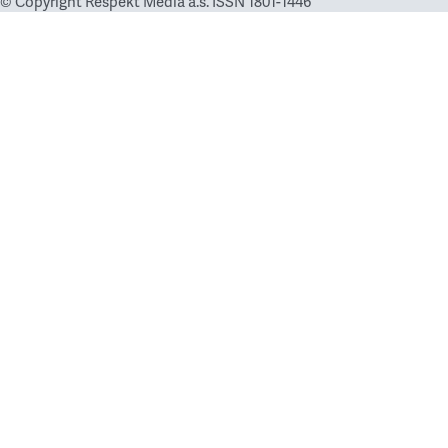
© Copyright Respekt Media a.s. ISSN 1801-1446