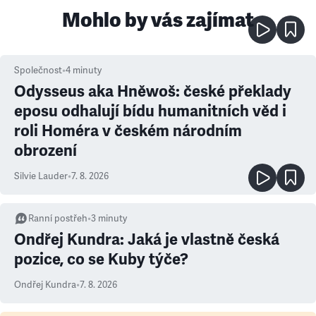
Mohlo by vás zajímat
Společnost
•
4
minuty
Odysseus aka Hněwoš: české překlady
eposu odhalují bídu humanitních věd i
roli Homéra v českém národním
obrození
Silvie Lauder
•
7. 8. 2026
Ranní postřeh
•
3
minuty
Ondřej Kundra: Jaká je vlastně česká
pozice, co se Kuby týče?
Ondřej Kundra
•
7. 8. 2026