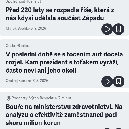
Společnost
•
10
minut
Před 220 lety se rozpadla říše, která z
nás kdysi udělala součást Západu
Marek Švehla
•
6. 8. 2026
Česko
•
8
minut
V poslední době se s focením aut docela
rozjel. Kam prezident s foťákem vyráží,
často neví ani jeho okolí
Ondřej Kundra
•
6. 8. 2026
Podcasty
:
Výtah Respektu
•
17 minut
Bouře na ministerstvu zdravotnictví. Na
analýzu o efektivitě zaměstnanců padl
skoro milion korun