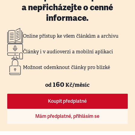
a nepřicházejte o cenné
informace.
Online přístup ke všem článkům a archivu
Články i v audioverzi a mobilní aplikaci
Možnost odemknout články pro blízké
160
od
Kč/měsíc
Koupit předplatné
Mám předplatné, přihlásím se