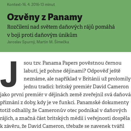
Kontext
•
16. 4. 2016
•
13
minut
Ozvěny z Panamy
Rozčilení nad světem daňových rájů pomáhá
v boji proti daňovým únikům
Jaroslav Spurný
,
Martin M. Šimečka
J
sou tzv. Panama Papers pověstnou černou
labutí, jež pohne dějinami? Odpověď ještě
neznáme, ale například v Británii už prolomily
jednu tradici: britský premiér David Cameron
jako první premiér v dějinách země zveřejnil svá daňová
přiznání z doby, kdy je ve funkci. Panamské dokumenty
totiž odhalily, že Cameronův otec podnikal v daňových
rájích, a značná část britských médií i veřejnosti dospěla
k závěru, že David Cameron, třebaže se navenek tvářil