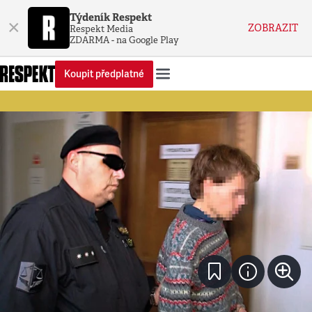
Týdeník Respekt
×
ZOBRAZIT
Respekt Media
ZDARMA - na Google Play
Koupit předplatné