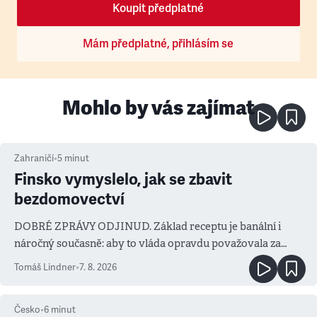
Koupit předplatné
Mám předplatné, přihlásím se
Mohlo by vás zajímat
Zahraničí
•
5
minut
Finsko vymyslelo, jak se zbavit
bezdomovectví
DOBRÉ ZPRÁVY ODJINUD. Základ receptu je banální i
náročný současně: aby to vláda opravdu považovala za
prioritu
Tomáš Lindner
•
7. 8. 2026
Česko
•
6
minut