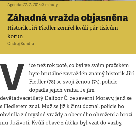
Agenda
•
22. 2. 2015
•
3
minuty
Záhadná vražda objasněna
Historik Jiří Fiedler zemřel kvůli pár tisícům
korun
Ondřej Kundra
V
íce než rok poté, co byl ve svém pražském
bytě brutálně zavražděn známý historik Jiří
Fiedler (78) se svojí ženou (74), policie
dopadla jejich vraha. Je jím
devětadvacetiletý Dalibor Č. ze severní Moravy, jenž se
s Fiedlerem znal. Muž se již k činu doznal, policie ho
obvinila z úmyslné vraždy a obecného ohrožení a hrozí
mu doživotí. Kvůli obavě z útěku byl vzat do vazby.