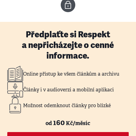
Předplaťte si Respekt
a nepřicházejte o cenné
informace.
Online přístup ke všem článkům a archivu
Články i v audioverzi a mobilní aplikaci
Možnost odemknout články pro blízké
160
od
Kč/měsíc