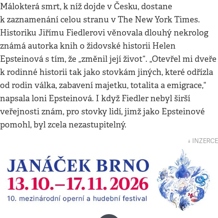
Málokterá smrt, k níž dojde v Česku, dostane
k zaznamenání celou stranu v The New York Times.
Historiku Jiřímu Fiedlerovi věnovala dlouhý nekrolog
známá autorka knih o židovské historii Helen
Epsteinová s tím, že „změnil její život“. „Otevřel mi dveře
k rodinné historii tak jako stovkám jiných, které odřízla
od rodin válka, zabavení majetku, totalita a emigrace,“
napsala loni Epsteinová. I když Fiedler nebyl širší
veřejnosti znám, pro stovky lidí, jimž jako Epsteinové
pomohl, byl zcela nezastupitelný.
↓ INZERCE