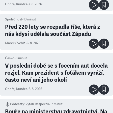
Ondřej Kundra
•
7. 8. 2026
Společnost
•
10
minut
Před 220 lety se rozpadla říše, která z
nás kdysi udělala součást Západu
Marek Švehla
•
6. 8. 2026
Česko
•
8
minut
V poslední době se s focením aut docela
rozjel. Kam prezident s foťákem vyráží,
často neví ani jeho okolí
Ondřej Kundra
•
6. 8. 2026
Podcasty
:
Výtah Respektu
•
17 minut
Bouře na ministerstvu zdravotnictví. Na