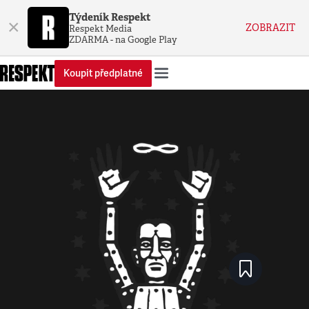
Týdeník Respekt
×
ZOBRAZIT
Respekt Media
ZDARMA - na Google Play
Koupit předplatné