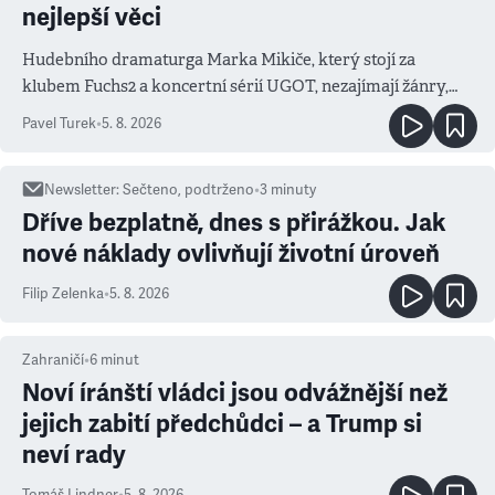
nejlepší věci
Hudebního dramaturga Marka Mikiče, který stojí za
klubem Fuchs2 a koncertní sérií UGOT, nezajímají žánry,
ale atmosféra
Pavel Turek
•
5. 8. 2026
Newsletter
:
Sečteno, podtrženo
•
3
minuty
Dříve bezplatně, dnes s přirážkou. Jak
nové náklady ovlivňují životní úroveň
Filip Zelenka
•
5. 8. 2026
Zahraničí
•
6
minut
Noví íránští vládci jsou odvážnější než
jejich zabití předchůdci – a Trump si
neví rady
Tomáš Lindner
•
5. 8. 2026