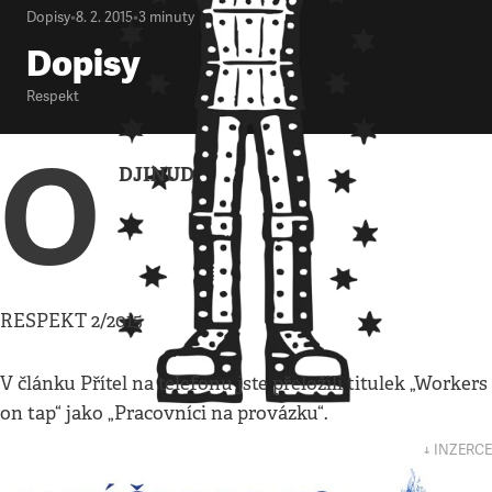
Dopisy
•
8. 2. 2015
•
3
minuty
Dopisy
Respekt
O
DJINUD
RESPEKT 2/2015
V článku Přítel na telefonu jste přeložili titulek „Workers
on tap“ jako „Pracovníci na provázku“.
↓ INZERCE