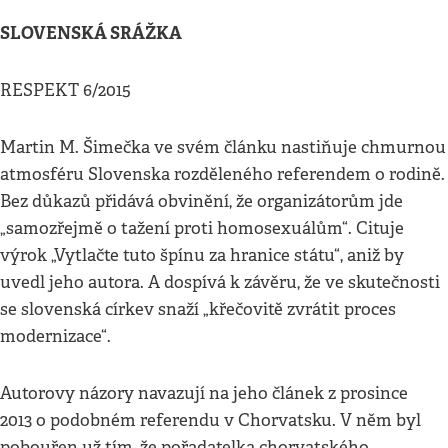
SLOVENSKÁ SRÁŽKA
RESPEKT 6/2015
Martin M. Šimečka ve svém článku nastiňuje chmurnou
atmosféru Slovenska rozděleného referendem o rodině.
Bez důkazů přidává obvinění, že organizátorům jde
„samozřejmě o tažení proti homosexuálům“. Cituje
výrok „Vytlačte tuto špínu za hranice státu“, aniž by
uvedl jeho autora. A dospívá k závěru, že ve skutečnosti
se slovenská církev snaží „křečovitě zvrátit proces
modernizace“.
Autorovy názory navazují na jeho článek z prosince
2013 o podobném referendu v Chorvatsku. V něm byl
pobouřen už tím, že pořadatelka chorvatského