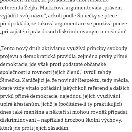
referenda Željka Markićová argumentovala „právem
vyjádřit svůj názor“, ačkoli podle Šimečky se přece
předpokládá, že taková argumentace se používá pouze
„při zajištění práv dosud diskriminovaným menšinám“.
„Tento nový druh aktivismu využívá principy svobody
projevu a demokratická pravidla, zejména prvky přímé
demokracie, jde však proti podstatě občanské
společnosti a rovnosti jejích členů,“ tvrdil tehdy
Šimečka. Zarážející je, že novinář Respektu, tedy média,
které vždy vítalo pořádání jakýchkoli referend a dalších
prvků přímé demokracie, najednou jejich využívání
upírá křesťanům, jichž je (počítáme-li ty praktikující)
dnes také menšina a někteří si mohou rovněž připadat
diskriminovaní – například hrozbou školní výchovy,
která jde proti jejich zásadám.