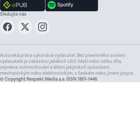
Sledujte nás
Autorská práva vykonává vydavatel. Bez písemného svolení
vydavatele je zakázáno jakékoli užití částí nebo celku díla,
zejména rozmnožování a šíření jakýmkoli způsobem,
mechanickým nebo elektronickým, v českém nebo jiném jazyce.
© Copyright Respekt Media a.s. ISSN 1801-1446