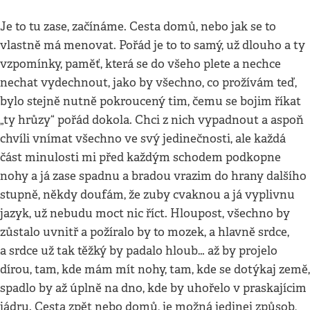
Je to tu zase, začínáme. Cesta domů, nebo jak se to
vlastně má menovat. Pořád je to to samý, už dlouho a ty
vzpomínky, paměť, která se do všeho plete a nechce
nechat vydechnout, jako by všechno, co prožívám teď,
bylo stejně nutně pokroucený tim, čemu se bojim říkat
„ty hrůzy“ pořád dokola. Chci z nich vypadnout a aspoň
chvíli vnímat všechno ve svý jedinečnosti, ale každá
část minulosti mi před každým schodem podkopne
nohy a já zase spadnu a bradou vrazim do hrany dalšího
stupně, někdy doufám, že zuby cvaknou a já vyplivnu
jazyk, už nebudu moct nic říct. Hloupost, všechno by
zůstalo uvnitř a požíralo by to mozek, a hlavně srdce,
a srdce už tak těžký by padalo hloub… až by projelo
dírou, tam, kde mám mít nohy, tam, kde se dotýkaj země,
spadlo by až úplně na dno, kde by uhořelo v praskajícim
jádru. Cesta zpět nebo domů, je možná jedinej způsob,