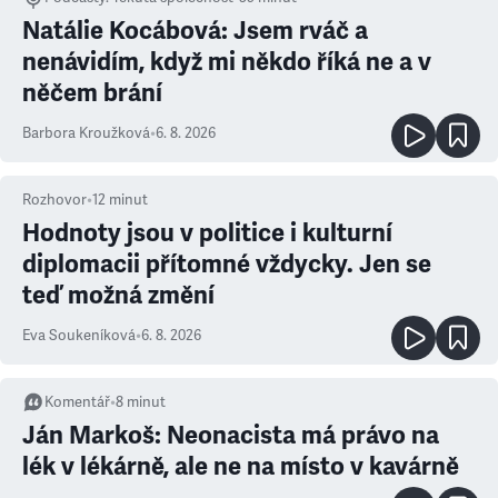
Natálie Kocábová: Jsem rváč a
nenávidím, když mi někdo říká ne a v
něčem brání
Barbora Kroužková
•
6. 8. 2026
Rozhovor
•
12
minut
Hodnoty jsou v politice i kulturní
diplomacii přítomné vždycky. Jen se
teď možná změní
Eva Soukeníková
•
6. 8. 2026
Komentář
•
8
minut
Ján Markoš: Neonacista má právo na
lék v lékárně, ale ne na místo v kavárně