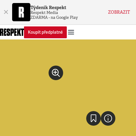
Týdeník Respekt
×
ZOBRAZIT
Respekt Media
ZDARMA - na Google Play
Koupit předplatné