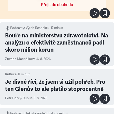
Přejít do obchodu
Podcasty
:
Výtah Respektu
•
17 minut
Bouře na ministerstvu zdravotnictví. Na
analýzu o efektivitě zaměstnanců padl
skoro milion korun
Zuzana Machálková
•
6. 8. 2026
Kultura
•
11
minut
Je divné říci, že jsem si užil pohřeb. Pro
ten Glenův to ale platilo stoprocentně
Petr Horký
•
Dublin
•
6. 8. 2026
Podcasty
:
Tekutá společnost
•
39 minut