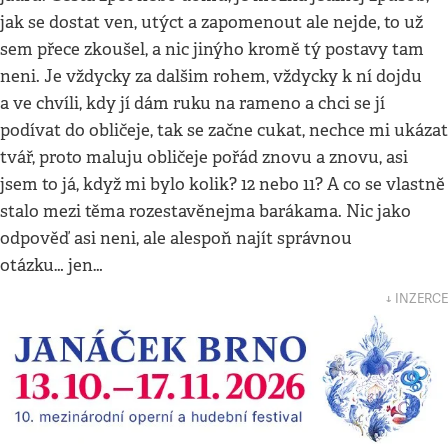
jak se dostat ven, utýct a zapomenout ale nejde, to už
sem přece zkoušel, a nic jinýho kromě tý postavy tam
neni. Je vždycky za dalšim rohem, vždycky k ní dojdu
a ve chvíli, kdy jí dám ruku na rameno a chci se jí
podívat do obličeje, tak se začne cukat, nechce mi ukázat
tvář, proto maluju obličeje pořád znovu a znovu, asi
jsem to já, když mi bylo kolik? 12 nebo 11? A co se vlastně
stalo mezi těma rozestavěnejma barákama. Nic jako
odpověď asi neni, ale alespoň najít správnou
otázku… jen…
↓ INZERCE