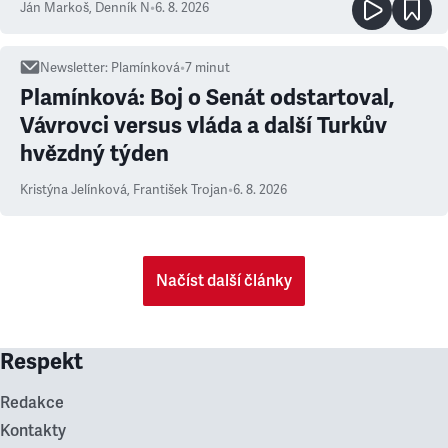
Ján Markoš
,
Denník N
•
6. 8. 2026
Newsletter
:
Plamínková
•
7
minut
Plamínková: Boj o Senát odstartoval,
Vávrovci versus vláda a další Turkův
hvězdný týden
Kristýna Jelínková
,
František Trojan
•
6. 8. 2026
Načíst další články
Respekt
Redakce
Kontakty