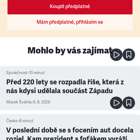
Koupit předplatné
Mám předplatné, přihlásím se
Mohlo by vás zajímat
Společnost
•
10
minut
Před 220 lety se rozpadla říše, která z
nás kdysi udělala součást Západu
Marek Švehla
•
6. 8. 2026
Česko
•
8
minut
V poslední době se s focením aut docela
rozjel. Kam prezident s foťákem vyráží,