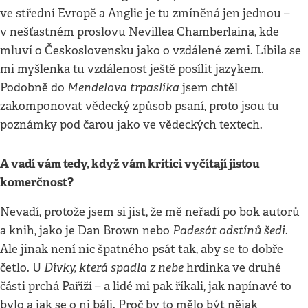
ve střední Evropě a Anglie je tu zmíněná jen jednou –
v nešťastném proslovu Nevillea Chamberlaina, kde
mluví o Československu jako o vzdálené zemi. Líbila se
mi myšlenka tu vzdálenost ještě posílit jazykem.
Mendelova trpaslíka
Podobně do
jsem chtěl
zakomponovat vědecký způsob psaní, proto jsou tu
poznámky pod čarou jako ve vědeckých textech.
A vadí vám tedy, když vám kritici vyčítají jistou
komerčnost?
Nevadí, protože jsem si jist, že mě neřadí po bok autorů
Padesát odstínů šedi
a knih, jako je Dan Brown nebo
.
Ale jinak není nic špatného psát tak, aby se to dobře
Dívky, která spadla z nebe
četlo. U
hrdinka ve druhé
části prchá Paříží – a lidé mi pak říkali, jak napínavé to
bylo a jak se o ni báli. Proč by to mělo být nějak