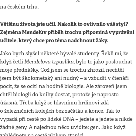
na českém trhu.
Většinu života jste učil. Nakolik to ovlivnilo váš styl?
Zejména Mendelův příběh trochu připomíná vyprávění
učitele, který chce pro téma nadchnout žáky.
Jako bych slyšel některé bývalé studenty. Řekli mi, že
Mendelova trpaslíka
když četli
, bylo to jako poslouchat
moje přednášky. Což jsem se trochu zhrozil, nechtěl
jsem být školometský ani nudný – a vzbudit v čtenáři
pocit, že se ocitl na hodině biologie. Ale zároveň jsem
chtěl biologii do knihy dostat, protože je naprosto
úžasná. Třeba když se hlavnímu hrdinovi zdá
o železničních kolejích bez začátku a konce. Tak to
vypadá při cestě po lidské DNA – jedete a jedete a nikde
žádné geny. A najednou něco uvidíte: gen. Jako když
zahlédnete na cestě vlakem stanici.