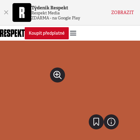
Týdeník Respekt
×
ZOBRAZIT
Respekt Media
ZDARMA - na Google Play
Koupit předplatné