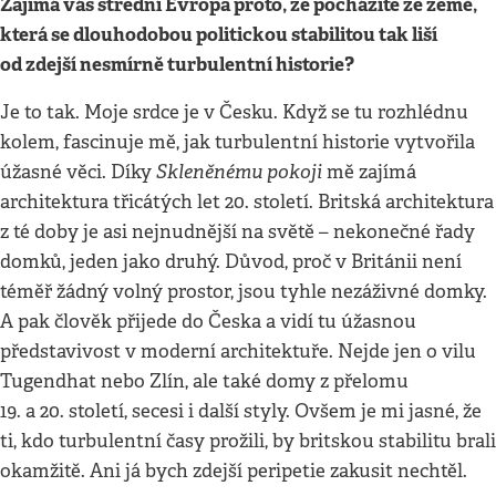
Zajímá vás střední Evropa proto, že pocházíte ze země,
která se dlouhodobou politickou stabilitou tak liší
od zdejší nesmírně turbulentní historie?
Je to tak. Moje srdce je v Česku. Když se tu rozhlédnu
kolem, fascinuje mě, jak turbulentní historie vytvořila
Skleněnému pokoji
úžasné věci. Díky
mě zajímá
architektura třicátých let 20. století. Britská architektura
z té doby je asi nejnudnější na světě – nekonečné řady
domků, jeden jako druhý. Důvod, proč v Británii není
téměř žádný volný prostor, jsou tyhle nezáživné domky.
A pak člověk přijede do Česka a vidí tu úžasnou
představivost v moderní architektuře. Nejde jen o vilu
Tugendhat nebo Zlín, ale také domy z přelomu
19. a 20. století, secesi i další styly. Ovšem je mi jasné, že
ti, kdo turbulentní časy prožili, by britskou stabilitu brali
okamžitě. Ani já bych zdejší peripetie zakusit nechtěl.