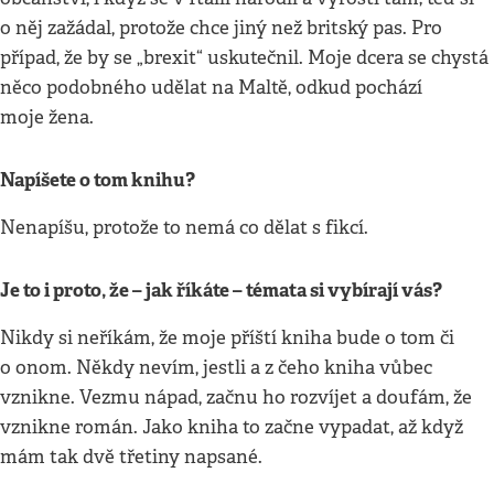
o něj zažádal, protože chce jiný než britský pas. Pro
případ, že by se „brexit“ uskutečnil. Moje dcera se chystá
něco podobného udělat na Maltě, odkud pochází
moje žena.
Napíšete o tom knihu?
Nenapíšu, protože to nemá co dělat s fikcí.
Je to i proto, že – jak říkáte – témata si vybírají vás?
Nikdy si neříkám, že moje příští kniha bude o tom či
o onom. Někdy nevím, jestli a z čeho kniha vůbec
vznikne. Vezmu nápad, začnu ho rozvíjet a doufám, že
vznikne román. Jako kniha to začne vypadat, až když
mám tak dvě třetiny napsané.