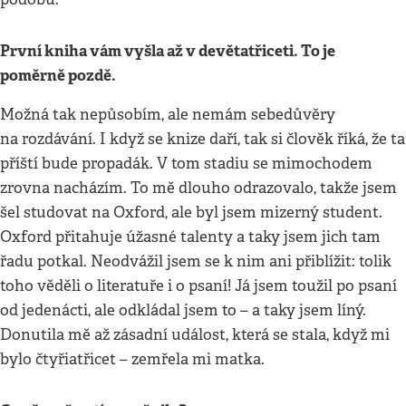
První kniha vám vyšla až v devětatřiceti. To je
poměrně pozdě.
Možná tak nepůsobím, ale nemám sebedůvěry
na rozdávání. I když se knize daří, tak si člověk říká, že ta
příští bude propadák. V tom stadiu se mimochodem
zrovna nacházím. To mě dlouho odrazovalo, takže jsem
šel studovat na Oxford, ale byl jsem mizerný student.
Oxford přitahuje úžasné talenty a taky jsem jich tam
řadu potkal. Neodvážil jsem se k nim ani přiblížit: tolik
toho věděli o literatuře i o psaní! Já jsem toužil po psaní
od jedenácti, ale odkládal jsem to – a taky jsem líný.
Donutila mě až zásadní událost, která se stala, když mi
bylo čtyřiatřicet – zemřela mi matka.