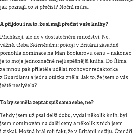
jak poznají, co si přečíst? Noční můra.
A přijdou i na to, že si mají přečíst vaše knihy?
Přicházejí, ale ne v dostatečném množství. Ne,
Skleněnému pokoji
vážně, třeba
v Británii zásadně
pomohla nominace na Man Bookerovu cenu – nakonec
je to moje jednoznačně nejúspěšnější kniha. Do Říma
za mnou pak přiletěla udělat rozhovor redaktorka
z Guardianu a jedna otázka zněla: Jak to, že jsem o vás
ještě neslyšela?
To by se měla zeptat spíš sama sebe, ne?
Tehdy jsem už psal delší dobu, vydal několik knih, byl
jsem nominován na další ceny a několik z nich jsem
i získal. Možná hrál roli fakt, že v Británii nežiju. Čtenáři