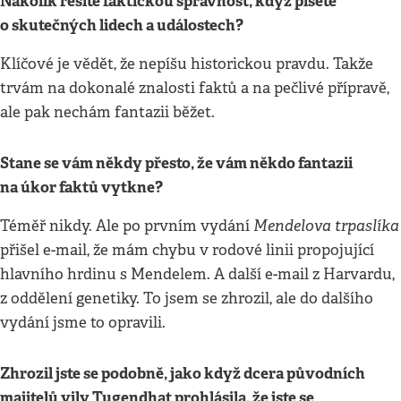
Nakolik řešíte faktickou správnost, když píšete
o skutečných lidech a událostech?
Klíčové je vědět, že nepíšu historickou pravdu. Takže
trvám na dokonalé znalosti faktů a na pečlivé přípravě,
ale pak nechám fantazii běžet.
Stane se vám někdy přesto, že vám někdo fantazii
na úkor faktů vytkne?
Mendelova trpaslíka
Téměř nikdy. Ale po prvním vydání
přišel e-mail, že mám chybu v rodové linii propojující
hlavního hrdinu s Mendelem. A další e-mail z Harvardu,
z oddělení genetiky. To jsem se zhrozil, ale do dalšího
vydání jsme to opravili.
Zhrozil jste se podobně, jako když dcera původních
majitelů vily Tugendhat prohlásila, že jste se