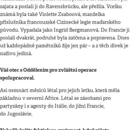
zajata a poslali ji do Ravensbrücku, ale přežila. Vcelku
známá byla také Violette Zsaboová, manželka
příslušníka francouzské Cizinecké legie maďarského
původu. Vypadala jako Ingrid Bergmanová. Do Francie ji
poslali dvakrát, podruhé byla zatčena a popravena. Dnes
už každopádně pamětníků žije jen pár – a z těch dívek je
naživu jediná.
Váš otec s Oddělením pro zvláštní operace
spolupracoval.
Asi osmnáct měsíců létal pro jejich letku, která měla
základnu v severní Africe. Létal se zásobami pro
partyzány i s agenty do Itálie, do jižní Francie,
do Jugoslávie.