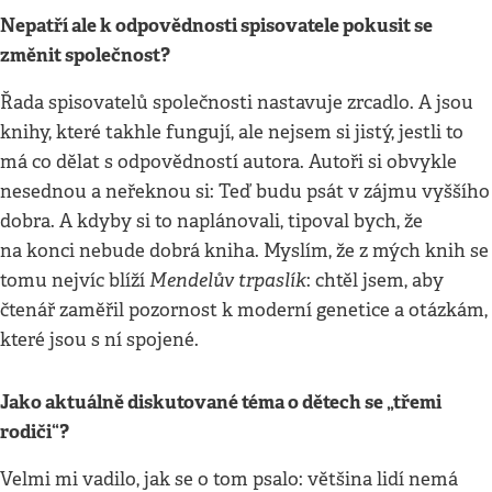
Nepatří ale k odpovědnosti spisovatele pokusit se
změnit společnost?
Řada spisovatelů společnosti nastavuje zrcadlo. A jsou
knihy, které takhle fungují, ale nejsem si jistý, jestli to
má co dělat s odpovědností autora. Autoři si obvykle
nesednou a neřeknou si: Teď budu psát v zájmu vyššího
dobra. A kdyby si to naplánovali, tipoval bych, že
na konci nebude dobrá kniha. Myslím, že z mých knih se
Mendelův trpaslík
tomu nejvíc blíží
: chtěl jsem, aby
čtenář zaměřil pozornost k moderní genetice a otázkám,
které jsou s ní spojené.
Jako aktuálně diskutované téma o dětech se „třemi
rodiči“?
Velmi mi vadilo, jak se o tom psalo: většina lidí nemá