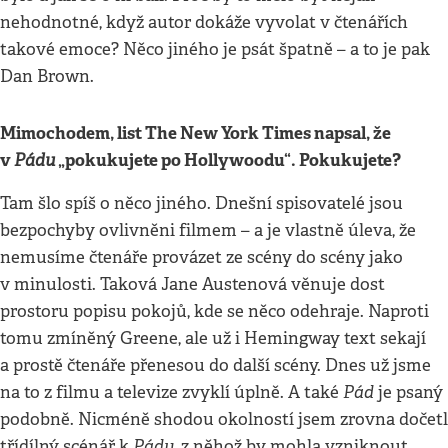
nehodnotné, když autor dokáže vyvolat v čtenářích
takové emoce? Něco jiného je psát špatně – a to je pak
Dan Brown.
Mimochodem, list The New York Times napsal, že
v
Pádu
„pokukujete po Hollywoodu“. Pokukujete?
Tam šlo spíš o něco jiného. Dnešní spisovatelé jsou
bezpochyby ovlivněni filmem – a je vlastně úleva, že
nemusíme čtenáře provázet ze scény do scény jako
v minulosti. Taková Jane Austenová věnuje dost
prostoru popisu pokojů, kde se něco odehraje. Naproti
tomu zmíněný Greene, ale už i Hemingway text sekají
a prostě čtenáře přenesou do další scény. Dnes už jsme
Pád
na to z filmu a televize zvyklí úplně. A také
je psaný
podobně. Nicméně shodou okolností jsem zrovna dočetl
Pádu
třídílný scénář k
, z něhož by mohla vzniknout