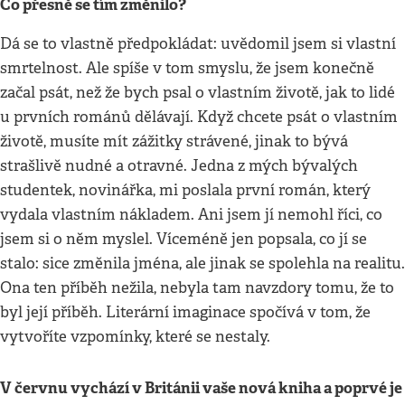
Co přesně se tím změnilo?
Dá se to vlastně předpokládat: uvědomil jsem si vlastní
smrtelnost. Ale spíše v tom smyslu, že jsem konečně
začal psát, než že bych psal o vlastním životě, jak to lidé
u prvních románů dělávají. Když chcete psát o vlastním
životě, musíte mít zážitky strávené, jinak to bývá
strašlivě nudné a otravné. Jedna z mých bývalých
studentek, novinářka, mi poslala první román, který
vydala vlastním nákladem. Ani jsem jí nemohl říci, co
jsem si o něm myslel. Víceméně jen popsala, co jí se
stalo: sice změnila jména, ale jinak se spolehla na realitu.
Ona ten příběh nežila, nebyla tam navzdory tomu, že to
byl její příběh. Literární imaginace spočívá v tom, že
vytvoříte vzpomínky, které se nestaly.
V červnu vychází v Británii vaše nová kniha a poprvé je