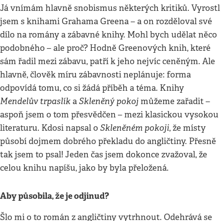
Já vnímám hlavně snobismus některých kritiků. Vyrostl
jsem s knihami Grahama Greena – a on rozděloval své
dílo na romány a zábavné knihy. Mohl bych udělat něco
podobného – ale proč? Hodně Greenových knih, které
sám řadil mezi zábavu, patří k jeho nejvíc ceněným. Ale
hlavně, člověk míru zábavnosti neplánuje: forma
odpovídá tomu, co si žádá příběh a téma. Knihy
Mendelův trpaslík
Skleněný pokoj
a
můžeme zařadit –
aspoň jsem o tom přesvědčen – mezi klasickou vysokou
Skleněném pokoji
literaturu. Kdosi napsal o
, že místy
působí dojmem dobrého překladu do angličtiny. Přesně
tak jsem to psal! Jeden čas jsem dokonce zvažoval, že
celou knihu napíšu, jako by byla přeložená.
Aby působila, že je odjinud?
Šlo mi o to román z angličtiny vytrhnout. Odehrává se