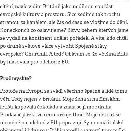
cítění, navíc vidím Británii jako nedílnou součást
evropské kultury a prostoru. Sice sedíme tak trochu
stranou, za kanálem, ale čas od času se vložíme do dění.
Koneckonců co oslavujeme? Bitvy, během kterých jsme
se vydali na kontinent udělat pořádek. A víte, kdo chtěl
po druhé světové válce vytvořit Spojené státy
evropské? Churchill. A teď? Obávám se, že většina Britů
by hlasovala pro odchod z EU.
Proč myslíte?
Protože na Evropu se svádí všechno špatné a lidé tomu
věří. Tedy nejen v Británii. Moje žena si na římském
letišti kupovala čokoládu a zdála se jí moc drahá.
Prodavač jí řekl, že cenu určuje Unie. Moje děti už se
nicméně na odchod z EU připravují. Syn nemá italské
občanství, i když se v Itálii narodil a vyrostl tam; teď si