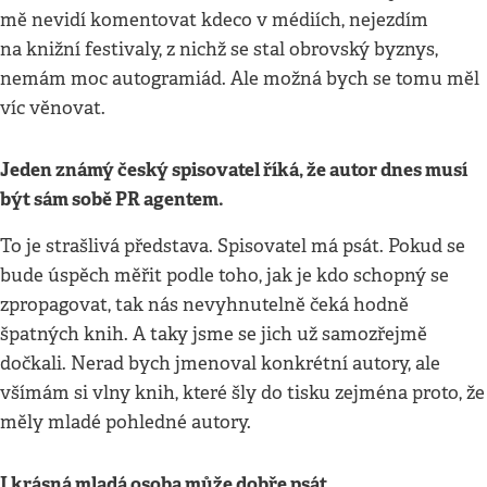
mě nevidí komentovat kdeco v médiích, nejezdím
na knižní festivaly, z nichž se stal obrovský byznys,
nemám moc autogramiád. Ale možná bych se tomu měl
víc věnovat.
Jeden známý český spisovatel říká, že autor dnes musí
být sám sobě PR agentem.
To je strašlivá představa. Spisovatel má psát. Pokud se
bude úspěch měřit podle toho, jak je kdo schopný se
zpropagovat, tak nás nevyhnutelně čeká hodně
špatných knih. A taky jsme se jich už samozřejmě
dočkali. Nerad bych jmenoval konkrétní autory, ale
všímám si vlny knih, které šly do tisku zejména proto, že
měly mladé pohledné autory.
I krásná mladá osoba může dobře psát.