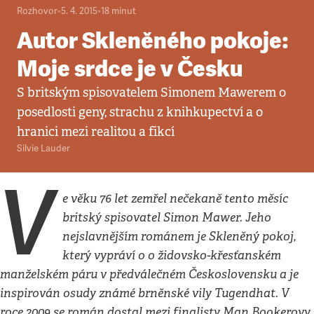
Rozhovor
•
5. 4. 2015
•
18
minut
Autor Skleněného pokoje:
Moje srdce je v Česku
S britským spisovatelem Simonem Mawerem o
posedlosti geny, strachu z knihkupectví a o
hranici mezi realitou a fikcí
Silvie Lauder
V
e věku 76 let zemřel nečekaně tento měsíc
britský spisovatel Simon Mawer. Jeho
nejslavnějším románem je Skleněný pokoj,
který vypráví o o židovsko-křesťanském
manželském páru v předválečném Československu a je
inspirován osudy známé brněnské vily Tugendhat. V
roce 2009 se román dostal mezi finalisty Man Bookerovy