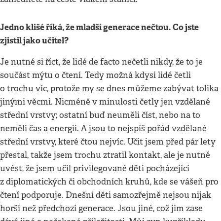
Jedno klišé říká, že mladší generace nečtou. Co jste
zjistil jako učitel?
Je nutné si říct, že lidé de facto nečetli nikdy, že to je
součást mýtu o čtení. Tedy možná kdysi lidé četli
o trochu víc, protože my se dnes můžeme zabývat tolika
jinými věcmi. Nicméně v minulosti četly jen vzdělané
střední vrstvy; ostatní buď neuměli číst, nebo na to
neměli čas a energii. A jsou to nejspíš pořád vzdělané
střední vrstvy, které čtou nejvíc. Učit jsem před pár lety
přestal, takže jsem trochu ztratil kontakt, ale je nutné
uvést, že jsem učil privilegované děti pocházející
z diplomatických či obchodních kruhů, kde se vášeň pro
čtení podporuje. Dnešní děti samozřejmě nejsou nijak
horší než předchozí generace. Jsou jiné, což jim zase