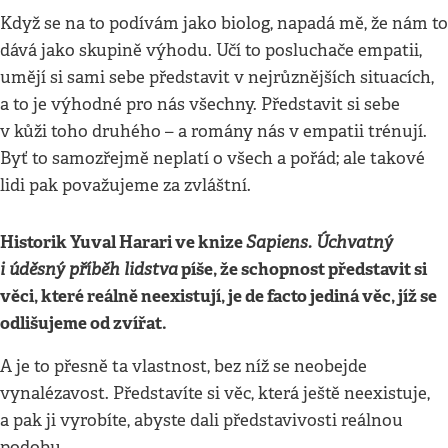
Když se na to podívám jako biolog, napadá mě, že nám to
dává jako skupině výhodu. Učí to posluchače empatii,
umějí si sami sebe představit v nejrůznějších situacích,
a to je výhodné pro nás všechny. Představit si sebe
v kůži toho druhého – a romány nás v empatii trénují.
Byť to samozřejmě neplatí o všech a pořád; ale takové
lidi pak považujeme za zvláštní.
Historik Yuval Harari ve knize
Sapiens. Úchvatný
i úděsný příběh lidstva
píše, že schopnost představit si
věci, které reálně neexistují, je de facto jediná věc, jíž se
odlišujeme od zvířat.
A je to přesně ta vlastnost, bez níž se neobejde
vynalézavost. Představíte si věc, která ještě neexistuje,
a pak ji vyrobíte, abyste dali představivosti reálnou
podobu.