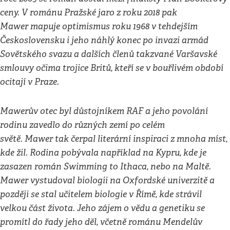
ceny. V románu Pražské jaro z roku 2018 pak
Mawer mapuje optimismus roku 1968 v tehdejším
Československu i jeho náhlý konec po invazi armád
Sovětského svazu a dalších členů takzvané Varšavské
smlouvy očima trojice Britů, kteří se v bouřlivém období
ocitají v Praze.
Mawerův otec byl důstojníkem RAF a jeho povolání
rodinu zavedlo do různých zemí po celém
světě. Mawer tak čerpal literární inspiraci z mnoha míst,
kde žil. Rodina pobývala například na Kypru, kde je
zasazen román Swimming to Ithaca, nebo na Maltě.
Mawer vystudoval biologii na Oxfordské univerzitě a
později se stal učitelem biologie v Římě, kde strávil
velkou část života. Jeho zájem o vědu a genetiku se
promítl do řady jeho děl, včetně románu Mendelův