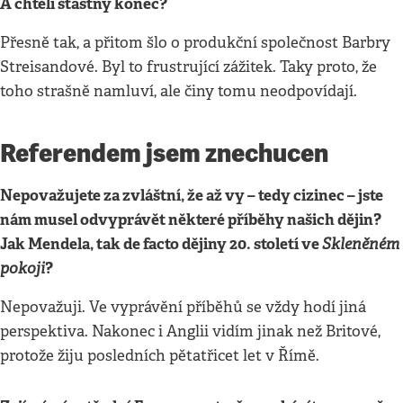
A chtěli šťastný konec?
Přesně tak, a přitom šlo o produkční společnost Barbry
Streisandové. Byl to frustrující zážitek. Taky proto, že
toho strašně namluví, ale činy tomu neodpovídají.
Referendem jsem znechucen
Nepovažujete za zvláštní, že až vy – tedy cizinec – jste
nám musel odvyprávět některé příběhy našich dějin?
Jak Mendela, tak de facto dějiny 20. století ve
Skleněném
pokoji
?
Nepovažuji. Ve vyprávění příběhů se vždy hodí jiná
perspektiva. Nakonec i Anglii vidím jinak než Britové,
protože žiju posledních pětatřicet let v Římě.