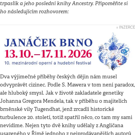
trpaslík a jeho poslední knihy Ancestry. Připoměňte si
ho následujícím rozhovorem:
↓ INZERCE
Dva výjimečné příběhy českých dějin nám musel
odvyprávět cizinec. Podle S. Mawera v tom není paradox,
ale hluboký smysl. Jak v životě zakladatele genetiky
Johanna Gregora Mendela, tak v příběhu o majitelích
brněnské vily Tugendhat, jenž zrcadlí historické
turbulence 20. století, totiž spatřil něco, co tam my sami
nevidíme. Nejen tyto dvě knihy udělaly z Angličana
usazeného v Římě jednoho z nejprodávanějších autorů