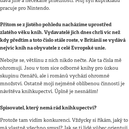
dává jiné a nečekané příležitosti. Můj syn kupříkladu
pracuje pro Nintendo.
Přitom se z jistého pohledu nacházíme uprostřed
zlatého věku knih. Vydavatelé jich dnes chrlí víc než
kdy předtím a toto číslo stále roste, v Británii se vydává
nejvíc knih na obyvatele z celé Evropské unie.
Nebojte se, většinu z nich nikdo nečte. Ale ta čísla mě
ohromují. Jsou v tom sice odborné knihy pro úzkou
skupinu čtenářů, ale i románů vychází ohromné
množství. Ostatně mojí nejméně oblíbenou činností je
návštěva knihkupectví. Úplně je nesnáším!
Spisovatel, který nemá rád knihkupectví?
Protože tam vidím konkurenci. Vždycky si říkám, jaký to
má vlastně všechno smysl? Jak se ti lidé vůbec orientují,