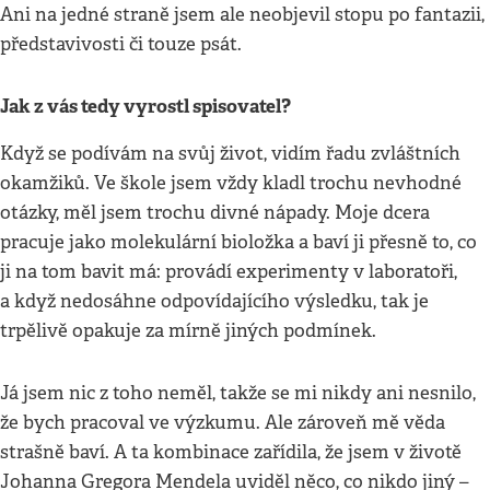
Ani na jedné straně jsem ale neobjevil stopu po fantazii,
představivosti či touze psát.
Jak z vás tedy vyrostl spisovatel?
Když se podívám na svůj život, vidím řadu zvláštních
okamžiků. Ve škole jsem vždy kladl trochu nevhodné
otázky, měl jsem trochu divné nápady. Moje dcera
pracuje jako molekulární bioložka a baví ji přesně to, co
ji na tom bavit má: provádí experimenty v laboratoři,
a když nedosáhne odpovídajícího výsledku, tak je
trpělivě opakuje za mírně jiných podmínek.
Já jsem nic z toho neměl, takže se mi nikdy ani nesnilo,
že bych pracoval ve výzkumu. Ale zároveň mě věda
strašně baví. A ta kombinace zařídila, že jsem v životě
Johanna Gregora Mendela uviděl něco, co nikdo jiný –