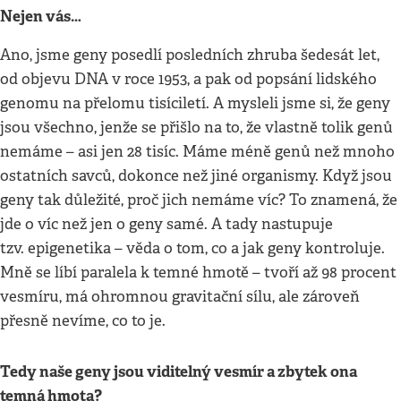
Nejen vás…
Ano, jsme geny posedlí posledních zhruba šedesát let,
od objevu DNA v roce 1953, a pak od popsání lidského
genomu na přelomu tisíciletí. A mysleli jsme si, že geny
jsou všechno, jenže se přišlo na to, že vlastně tolik genů
nemáme – asi jen 28 tisíc. Máme méně genů než mnoho
ostatních savců, dokonce než jiné organismy. Když jsou
geny tak důležité, proč jich nemáme víc? To znamená, že
jde o víc než jen o geny samé. A tady nastupuje
tzv. epigenetika – věda o tom, co a jak geny kontroluje.
Mně se líbí paralela k temné hmotě – tvoří až 98 procent
vesmíru, má ohromnou gravitační sílu, ale zároveň
přesně nevíme, co to je.
Tedy naše geny jsou viditelný vesmír a zbytek ona
temná hmota?