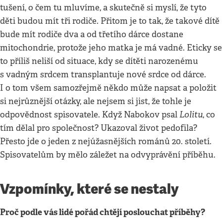
tušení, o čem tu mluvíme, a skutečně si myslí, že tyto
děti budou mít tři rodiče. Přitom je to tak, že takové dítě
bude mít rodiče dva a od třetího dárce dostane
mitochondrie, protože jeho matka je má vadné. Eticky se
to příliš neliší od situace, kdy se dítěti narozenému
s vadným srdcem transplantuje nové srdce od dárce.
I o tom všem samozřejmě někdo může napsat a položit
si nejrůznější otázky, ale nejsem si jist, že tohle je
Lolitu
odpovědnost spisovatele. Když Nabokov psal
, co
tím dělal pro společnost? Ukazoval život pedofila?
Přesto jde o jeden z nejúžasnějších románů 20. století.
Spisovatelům by mělo záležet na odvyprávění příběhu.
Vzpomínky, které se nestaly
Proč podle vás lidé pořád chtějí poslouchat příběhy?