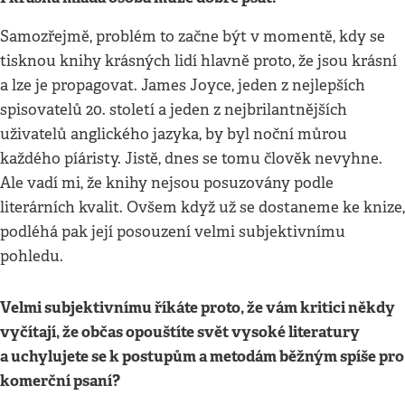
Samozřejmě, problém to začne být v momentě, kdy se
tisknou knihy krásných lidí hlavně proto, že jsou krásní
a lze je propagovat. James Joyce, jeden z nejlepších
spisovatelů 20. století a jeden z nejbrilantnějších
uživatelů anglického jazyka, by byl noční můrou
každého píáristy. Jistě, dnes se tomu člověk nevyhne.
Ale vadí mi, že knihy nejsou posuzovány podle
literárních kvalit. Ovšem když už se dostaneme ke knize,
podléhá pak její posouzení velmi subjektivnímu
pohledu.
Velmi subjektivnímu říkáte proto, že vám kritici někdy
vyčítají, že občas opouštíte svět vysoké literatury
a uchylujete se k postupům a metodám běžným spíše pro
komerční psaní?