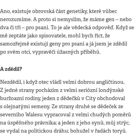
Ano, existuje obrovská část genetiky, které vůbec
nerozumíme. A proto si nemyslím, že máme gen – nebo
dva či tři – pro psaní. To je ale vědecká odpověď. Když se
mě zeptáte jako spisovatele, mohl bych říct, že
samozřejmě existují geny pro psaní a já jsem je zdědil
po svém otci, vypravěči úžasných příběhů.
A zdědil?
Nezdědil, i když otec vládl velmi dobrou angličtinou.
Z jedné strany pocházím z velmi seriózní londýnské
buržoazní rodiny, jeden z dědečků v City obchodoval
s olejnatými semeny. Ze strany druhé se dědeček ze
severního Walesu vypracoval z velmi chudých poměrů
na úspěšného právníka; a jeden z jeho synů, můj strýc,
se vydal na politickou dráhu; bohužel v řadách toryů.