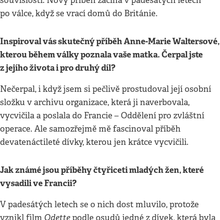
souvislosti. Nový příběh začíná v padesátých letech
po válce, když se vrací domů do Británie.
Inspiroval vás skutečný příběh Anne-Marie Waltersové,
kterou během války poznala vaše matka. Čerpal jste
z jejího života i pro druhý díl?
Nečerpal, i když jsem si pečlivě prostudoval její osobní
složku v archivu organizace, která ji naverbovala,
vycvičila a poslala do Francie – Oddělení pro zvláštní
operace. Ale samozřejmě mě fascinoval příběh
devatenáctileté dívky, kterou jen krátce vycvičili.
Jak známé jsou příběhy čtyřiceti mladých žen, které
vysadili ve Francii?
V padesátých letech se o nich dost mluvilo, protože
Odette
vznikl film
podle osudů jedné z dívek, která byla