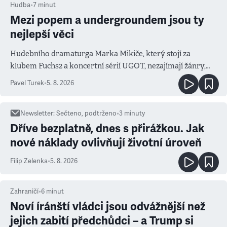
Hudba
•
7
minut
Mezi popem a undergroundem jsou ty
nejlepší věci
Hudebního dramaturga Marka Mikiče, který stojí za
klubem Fuchs2 a koncertní sérií UGOT, nezajímají žánry,
ale atmosféra
Pavel Turek
•
5. 8. 2026
Newsletter
:
Sečteno, podtrženo
•
3
minuty
Dříve bezplatně, dnes s přirážkou. Jak
nové náklady ovlivňují životní úroveň
Filip Zelenka
•
5. 8. 2026
Zahraničí
•
6
minut
Noví íránští vládci jsou odvážnější než
jejich zabití předchůdci – a Trump si