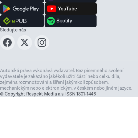
Sledujte nás
Autorská práva vykonává vydavatel. Bez písemného svolení
vydavatele je zakázáno jakékoli užití částí nebo celku díla,
zejména rozmnožování a šíření jakýmkoli způsobem,
mechanickým nebo elektronickým, v českém nebo jiném jazyce.
© Copyright Respekt Media a.s. ISSN 1801-1446