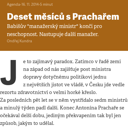
Agenda
•
16. 11. 2014
•
5
minut
Deset měsíců s Prachařem
Babišův "manažerský ministr" končí pro
neschopnost. Nastupuje další manažer.
Ondřej Kundra
J
e to zajímavý paradox. Zatímco v řadě zemí
na západ od nás zajišťuje post ministra
dopravy dotyčnému politikovi jednu
z největších jistot ve vládě, v Česku jde vedle
rezortu zdravotnictví o velmi horké křeslo.
Za posledních pět let se v něm vystřídalo sedm ministrů
a minulý týden padl další. Konec Antonína Prachaře se
očekával delší dobu, jediným překvapením tak byl jen
způsob, jakým to udělal.