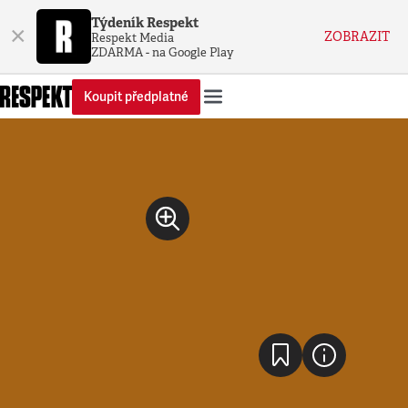
Týdeník Respekt
×
ZOBRAZIT
Respekt Media
ZDARMA - na Google Play
Koupit předplatné