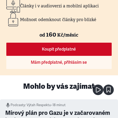
Články i v audioverzi a mobilní aplikaci
Možnost odemknout články pro blízké
160
od
Kč/měsíc
Koupit předplatné
Mám předplatné, přihlásím se
Mohlo by vás zajímat
Podcasty
:
Výtah Respektu
•
18 minut
Mírový plán pro Gazu je v začarovaném